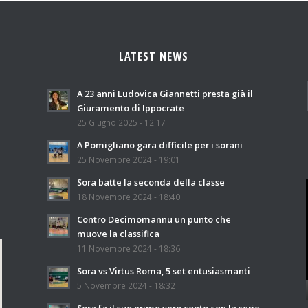
LATEST NEWS
A 23 anni Ludovica Giannetti presta già il
Giuramento di Ippocrate
25 Giugno 2025 - 12:17
A Pomigliano gara difficile per i sorani
25 Novembre 2024 - 19:01
Sora batte la seconda della classe
18 Novembre 2024 - 18:40
Contro Decimomannu un punto che
muove la classifica
11 Novembre 2024 - 18:36
Sora vs Virtus Roma, 5 set entusiasmanti
5 Novembre 2024 - 18:32
Sora fa il suo primo vero conto con la serie