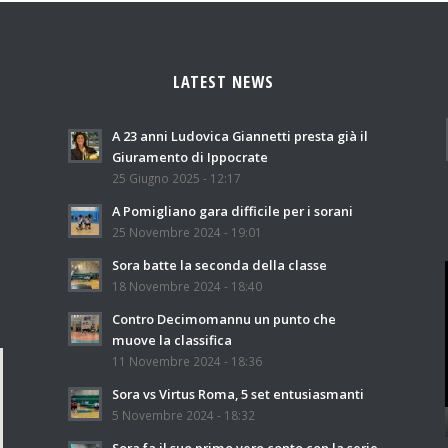
LATEST NEWS
A 23 anni Ludovica Giannetti presta già il
Giuramento di Ippocrate
25 Giugno 2025 - 12:17
A Pomigliano gara difficile per i sorani
25 Novembre 2024 - 19:01
Sora batte la seconda della classe
18 Novembre 2024 - 18:40
Contro Decimomannu un punto che
muove la classifica
11 Novembre 2024 - 18:36
Sora vs Virtus Roma, 5 set entusiasmanti
5 Novembre 2024 - 18:32
Sora fa il suo primo vero conto con la serie