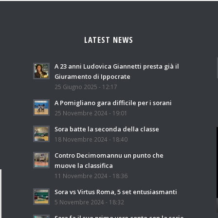
LATEST NEWS
A 23 anni Ludovica Giannetti presta già il
Giuramento di Ippocrate
25 Giugno 2025 - 12:17
A Pomigliano gara difficile per i sorani
25 Novembre 2024 - 19:01
Sora batte la seconda della classe
18 Novembre 2024 - 18:40
Contro Decimomannu un punto che
muove la classifica
11 Novembre 2024 - 18:36
Sora vs Virtus Roma, 5 set entusiasmanti
5 Novembre 2024 - 18:32
Sora fa il suo primo vero conto con la serie