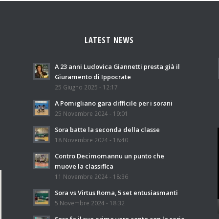
LATEST NEWS
A 23 anni Ludovica Giannetti presta già il
Giuramento di Ippocrate
25 Giugno 2025 - 12:17
A Pomigliano gara difficile per i sorani
25 Novembre 2024 - 19:01
Sora batte la seconda della classe
18 Novembre 2024 - 18:40
Contro Decimomannu un punto che
muove la classifica
11 Novembre 2024 - 18:36
Sora vs Virtus Roma, 5 set entusiasmanti
5 Novembre 2024 - 18:32
Sora fa il suo primo vero conto con la serie