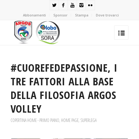
Abbonamenti
Sponsor
Stampa
Dove trovarci
#CUOREFEDEPASSIONE, I
TRE FATTORI ALLA BASE
DELLA FILOSOFIA ARGOS
VOLLEY
COPERTINA HOME - PRIMO PIANO
,
HOME PAGE
,
SUPERLEGA