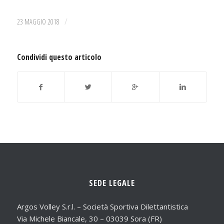
/
23 MAGGIO 2018
Condividi questo articolo
SEDE LEGALE
Argos Volley S.r.l. – Società Sportiva Dilettantistica
Via Michele Biancale, 30 – 03039 Sora (FR)