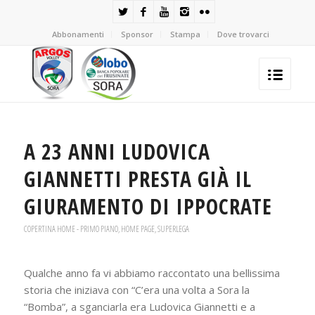
Abbonamenti
Sponsor
Stampa
Dove trovarci
A 23 ANNI LUDOVICA
GIANNETTI PRESTA GIÀ IL
GIURAMENTO DI IPPOCRATE
COPERTINA HOME - PRIMO PIANO
,
HOME PAGE
,
SUPERLEGA
Qualche anno fa vi abbiamo raccontato una bellissima
storia che iniziava con “C’era una volta a Sora la
“Bomba”, a sganciarla era Ludovica Giannetti e a