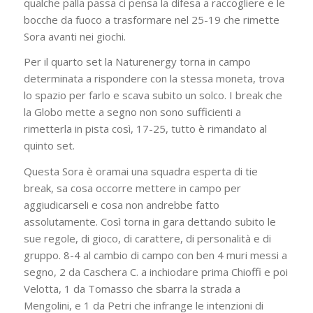
qualche palla passa ci pensa la difesa a raccogliere e le
bocche da fuoco a trasformare nel 25-19 che rimette
Sora avanti nei giochi.
Per il quarto set la Naturenergy torna in campo
determinata a rispondere con la stessa moneta, trova
lo spazio per farlo e scava subito un solco. I break che
la Globo mette a segno non sono sufficienti a
rimetterla in pista così, 17-25, tutto è rimandato al
quinto set.
Questa Sora è oramai una squadra esperta di tie
break, sa cosa occorre mettere in campo per
aggiudicarseli e cosa non andrebbe fatto
assolutamente. Così torna in gara dettando subito le
sue regole, di gioco, di carattere, di personalità e di
gruppo. 8-4 al cambio di campo con ben 4 muri messi a
segno, 2 da Caschera C. a inchiodare prima Chioffi e poi
Velotta, 1 da Tomasso che sbarra la strada a
Mengolini, e 1 da Petri che infrange le intenzioni di