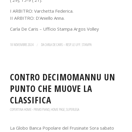
(‘29); 15-9 (‘21).
I ARBITRO: Varchetta Federica.
II ARBITRO: D’Aniello Anna.
Carla De Caris – Ufficio Stampa Argos Volley
18 NOVEMBRE 2024
/
DA
CARLA DE CARIS – RESP.LE UFF. STAMPA
CONTRO DECIMOMANNU UN
PUNTO CHE MUOVE LA
CLASSIFICA
COPERTINA HOME - PRIMO PIANO
,
HOME PAGE
,
SUPERLEGA
La Globo Banca Popolare del Frusinate Sora sabato