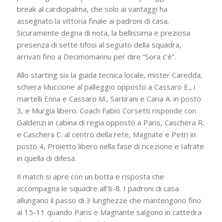
break al cardiopalma, che solo ai vantaggi ha
assegnato la vittoria finale ai padroni di casa.
Sicuramente degna di nota, la bellissima e preziosa
presenza di sette tifosi al seguito della squadra,
arrivati fino a Decimomannu per dire “Sora c’è”.
Allo starting six la guida tecnica locale, mister Caredda,
schiera Muccione al palleggio opposto a Cassaro E., i
martelli Enna e Cassaro M., Sartirani e Caria A. in posto
3, e Murgia libero. Coach Fabio Corsetti risponde con
Galdenzi in cabina di regia opposto a Paris, Caschera R.
e Caschera C. al centro della rete, Magnate e Petri in
posto 4, Proietto libero nella fase di ricezione e Iafrate
in quella di difesa.
Il match si apre con un botta e risposta che
accompagna le squadre all’8-8. I padroni di casa
allungano il passo di 3 lunghezze che mantengono fino
al 15-11 quando Paris e Magnante salgono in cattedra