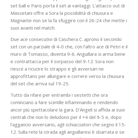
set ball e Paris porta il set ai vantaggi. L’attacco out di
Massetani offre a Sora la possibilità di chiusura e
Magnante non se la fa sfuggire con il 26-24 che mette i
suoi avanti nel match.
Due ace consecutivi di Caschera C. aprono il secondo
set con un parziale di 4-0 che, con l’altro ace di Petri e il
muro di Tomasso, diventa 9-6. Anguillara si arma bene
e contrattacca per il sorpasso del 9-12. Sora non
riesce a ricucire lo strappo e gli avversari ne
approfittano per allungare e correre verso la chiusura
del set che arriva sul 19-25.
Tutto da rifare per entrambi i sestetti che ora
cominciano a fare scintille infiammando e rendendo
ancor più spettacolare la gara. D’Angeli si affida ai suoi
centrali che non lo deludono per il +4 del 9-5 e, dopo
l’aggancio avversario, agli schiacciatori che segno il 15-
12. Sulla rete la strada agli anguillaresi è sbarrata e se