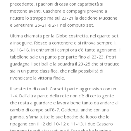
precedente, i padroni di casa con caparbietà si
mettono avanti, Caschera e compagni provano a
ricucire lo strappo ma sul 23-21 la decidono Muccione
e Saretirani. 25-21 e 2-1 nel computo set.
Ultima chiamata per la Globo costretta, nel quarto set,
a inseguire. Riesce a contenere e si ritrova sempre li,
sul 18-18. In entrambi i campi ora c’è tanto agonismo, il
tabellone sale un punto per parte fino al 23-23. Petri
guadagna il set ball e la squadra il 23-25 che si traduce
sia in un punto classifica, che nella possibilità di
rivendicare la vittoria finale.
Il sestetto di coach Corsetti parte aggressivo con un
1-4. Dall’altra parte della rete non c’è di certo gente
che resta a guardare e lavora bene tanto da andare al
cambio di campo sull’8-7. Galdenzi, anche con una
gamba, sfama tutte le sue bocche da fuoco che lo
ripagano con il +2 del 10-12 e 11-13. I due Cassaro
tengono i sardi attaccati ma è Sora che ha la prima