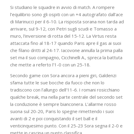
Si studiano le squadre in avvio di match. A rompere
l’equilibrio sono gli ospiti con un +4 autografato dall’ace
di Marinucci per il 6-10. La risposta sorana non tarda ad
arrivare, sul 9-12, con Petri sugli scudi e Tomasso a
muro, l’inversione di rotta del 15-12. La Virtus resta
attaccata fino al 18-17 quando Paris apre il gas ai suoi
che filano dritti al 24-17. Iacovone annulla la prima palla
set ma il suo compagno, Cicchinelli A., spreca la battuta
che mette a referto l’1-0 con un 25-18.
Secondo game con Sora ancora a pieni giri, Galdenzi
sfama tutte le sue bocche da fuoco che non lo
tradiscono con l’allungo dell’11-6. I romani rosicchiano
qualche break, ma nella parte centrale del secondo set
la conduzione è sempre bianconera. L’allarme rosso
suona sul 20-20, Paris lo spegne rimettendo i suoi
avanti di 2 e poi conquistando il set ball e il
venticinquesimo punto. Con il 25-23 Sora segna il 2-0 e
mette in cascina un punto classifica.