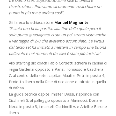
tre siamo scesi soprattutto sulla fase di difesa e
ricostruzione. Potevamo sicuramente rosicchiare un
punto in più ma è andata così”.
Gli fa eco lo schiacciatore
Manuel Magnante
:
“È stata una bella partita, alla fine della quale però il
solo punto guadagnato ci sta un po’ stretto visto anche
il vantaggio di 2-0 che avevamo accumulato. La Virtus
dal terzo set ha iniziato a mettere in campo una buona
pallavolo e nei momenti decisivi è stata più incisiva”.
Allo starting six coach Fabio Corsetti schiera in cabina di
regia Galdenzi opposto a Paris, Tomasso e Caschera
C. al centro della rete, capitan Mauti e Petri in posto 4,
Proietto libero nella fase di ricezione e Iafrate in quella
di difesa.
La guida tecnica ospite, mister Dassi, risponde con
Cicchinelli S. al palleggio opposto a Marinucci, Doria e
Necci in posto 3, i martelli Cicchinelli A. e Arielli e Barone
libero.