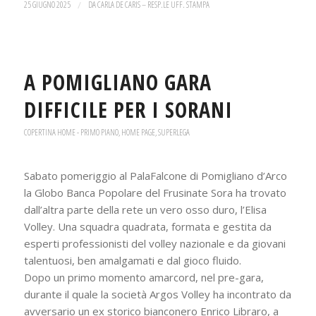
25 GIUGNO 2025
/
DA
CARLA DE CARIS – RESP.LE UFF. STAMPA
A POMIGLIANO GARA
DIFFICILE PER I SORANI
COPERTINA HOME - PRIMO PIANO
,
HOME PAGE
,
SUPERLEGA
Sabato pomeriggio al PalaFalcone di Pomigliano d’Arco
la Globo Banca Popolare del Frusinate Sora ha trovato
dall’altra parte della rete un vero osso duro, l’Elisa
Volley. Una squadra quadrata, formata e gestita da
esperti professionisti del volley nazionale e da giovani
talentuosi, ben amalgamati e dal gioco fluido.
Dopo un primo momento amarcord, nel pre-gara,
durante il quale la società Argos Volley ha incontrato da
avversario un ex storico bianconero Enrico Libraro, a