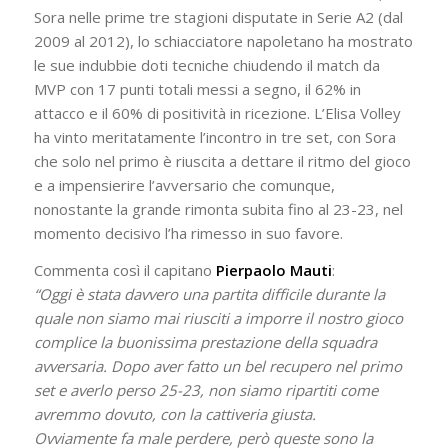
Sora nelle prime tre stagioni disputate in Serie A2 (dal
2009 al 2012), lo schiacciatore napoletano ha mostrato
le sue indubbie doti tecniche chiudendo il match da
MVP con 17 punti totali messi a segno, il 62% in
attacco e il 60% di positività in ricezione. L’Elisa Volley
ha vinto meritatamente l’incontro in tre set, con Sora
che solo nel primo è riuscita a dettare il ritmo del gioco
e a impensierire l’avversario che comunque,
nonostante la grande rimonta subita fino al 23-23, nel
momento decisivo l’ha rimesso in suo favore.
Commenta così il capitano
Pierpaolo Mauti
:
“Oggi è stata davvero una partita difficile durante la
quale non siamo mai riusciti a imporre il nostro gioco
complice la buonissima prestazione della squadra
avversaria.
Dopo aver fatto un bel recupero nel primo
set e averlo perso 25-23, non siamo ripartiti come
avremmo dovuto, con la cattiveria giusta.
Ovviamente fa male perdere, però queste sono la