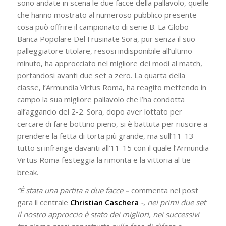
sono andate in scena le due facce della pallavolo, quelle
che hanno mostrato al numeroso pubblico presente
cosa può offrire il campionato di serie B. La Globo
Banca Popolare Del Frusinate Sora, pur senza il suo
palleggiatore titolare, resosi indisponibile all’ultimo
minuto, ha approcciato nel migliore dei modi al match,
portandosi avanti due set a zero. La quarta della
classe, l’Armundia Virtus Roma, ha reagito mettendo in
campo la sua migliore pallavolo che l’ha condotta
all’aggancio del 2-2. Sora, dopo aver lottato per
cercare di fare bottino pieno, si è battuta per riuscire a
prendere la fetta di torta più grande, ma sull’11-13
tutto si infrange davanti all’11-15 con il quale l’Armundia
Virtus Roma festeggia la rimonta e la vittoria al tie
break.
“È stata una partita a due facce –
commenta nel post
gara il centrale
Christian Caschera
-, nei primi due set
il nostro approccio è stato dei migliori, nei successivi