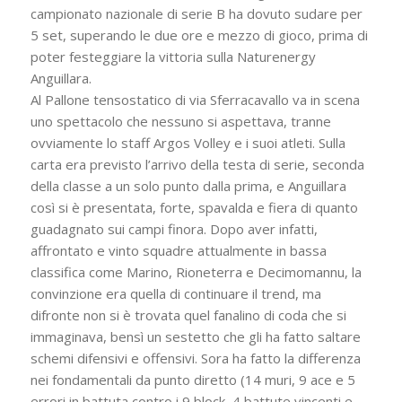
campionato nazionale di serie B ha dovuto sudare per
5 set, superando le due ore e mezzo di gioco, prima di
poter festeggiare la vittoria sulla Naturenergy
Anguillara.
Al Pallone tensostatico di via Sferracavallo va in scena
uno spettacolo che nessuno si aspettava, tranne
ovviamente lo staff Argos Volley e i suoi atleti. Sulla
carta era previsto l’arrivo della testa di serie, seconda
della classe a un solo punto dalla prima, e Anguillara
così si è presentata, forte, spavalda e fiera di quanto
guadagnato sui campi finora. Dopo aver infatti,
affrontato e vinto squadre attualmente in bassa
classifica come Marino, Rioneterra e Decimomannu, la
convinzione era quella di continuare il trend, ma
difronte non si è trovata quel fanalino di coda che si
immaginava, bensì un sestetto che gli ha fatto saltare
schemi difensivi e offensivi. Sora ha fatto la differenza
nei fondamentali da punto diretto (14 muri, 9 ace e 5
errori in battuta contro i 9 block, 4 battute vincenti e