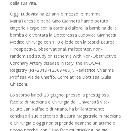
della sua vita.
Oggi Ludovica ha 23 anni e mezzo, e mamma
MariaTeresa e papà Gino Giannetti hanno potuto
cingerle il capo con la corona d’alloro: la bambina della
bomba è diventata la Dottoressa Ludovica Giannetti!
Medico Chirurgo con 110 e lode con la tesi di Laurea:
“Prospective, observational, multicenter, non-
randomized study on Ischemia with Non-Obstructive
Coronary Artery disease in Italy: the INOCA-IT
Registry (RF-2019-12369486)”, Realatrice Chiar.ma
Prof.ssa Alaide Chieffo, Correlatrice Dott.ssa Giulia
Ghizzoni.
Lo scorso lunedì 23 giugno, presso la prestigiosa
facoltà di Medicina e Chirurgia dell’Università Vita-
Salute San Raffaele di Milano, ha brillantemente
concluso il suo percorso di Laura Magistrale in Medicina
e Chirurgia e oggi non si prende neanche un attimo di
riposo perché, con il suo fare multitasking, ha già