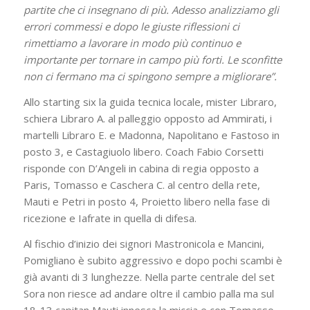
partite che ci insegnano di più. Adesso analizziamo gli
errori commessi e dopo le giuste riflessioni ci
rimettiamo a lavorare in modo più continuo e
importante per tornare in campo più forti. Le sconfitte
non ci fermano ma ci spingono sempre a migliorare”.
Allo starting six la guida tecnica locale, mister Libraro,
schiera Libraro A. al palleggio opposto ad Ammirati, i
martelli Libraro E. e Madonna, Napolitano e Fastoso in
posto 3, e Castagiuolo libero. Coach Fabio Corsetti
risponde con D’Angeli in cabina di regia opposto a
Paris, Tomasso e Caschera C. al centro della rete,
Mauti e Petri in posto 4, Proietto libero nella fase di
ricezione e Iafrate in quella di difesa.
Al fischio d’inizio dei signori Mastronicola e Mancini,
Pomigliano è subito aggressivo e dopo pochi scambi è
già avanti di 3 lunghezze. Nella parte centrale del set
Sora non riesce ad andare oltre il cambio palla ma sul
18-13 capitan Mauti innesca la miccia e con Tomasso