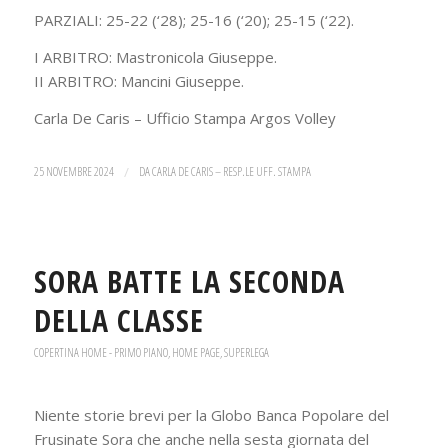
PARZIALI: 25-22 (‘28); 25-16 (‘20); 25-15 (‘22).
I ARBITRO: Mastronicola Giuseppe.
II ARBITRO: Mancini Giuseppe.
Carla De Caris – Ufficio Stampa Argos Volley
25 NOVEMBRE 2024
/
DA
CARLA DE CARIS – RESP.LE UFF. STAMPA
SORA BATTE LA SECONDA
DELLA CLASSE
COPERTINA HOME - PRIMO PIANO
,
HOME PAGE
,
SUPERLEGA
Niente storie brevi per la Globo Banca Popolare del
Frusinate Sora che anche nella sesta giornata del