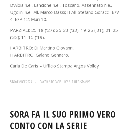
D’Aloia n.e., Lancione n.e., Toscano, Assennato n.e.,
Ugolini n.e.. All. Marco Dassi; II All. Stefano Goracci. B/V
4; B/P 12; Muri 10.
PARZIALI: 25-18 (‘27); 25-23 (‘33); 19-25 (‘31); 21-25
(‘32); 11-15 (‘19).
I ARBITRO: Di Martino Giovanni.
II ARBITRO: Galano Gennaro.
Carla De Caris – Ufficio Stampa Argos Volley
5 NOVEMBRE 2024
/
DA
CARLA DE CARIS – RESP.LE UFF. STAMPA
SORA FA IL SUO PRIMO VERO
CONTO CON LA SERIE