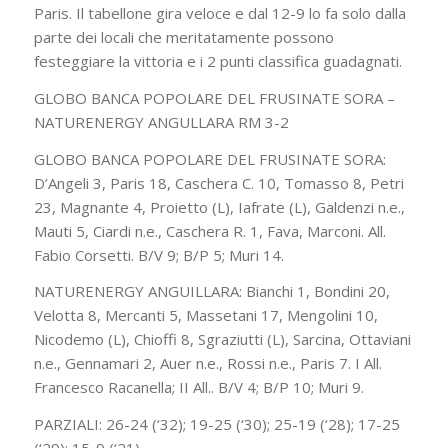
Paris. Il tabellone gira veloce e dal 12-9 lo fa solo dalla
parte dei locali che meritatamente possono
festeggiare la vittoria e i 2 punti classifica guadagnati.
GLOBO BANCA POPOLARE DEL FRUSINATE SORA –
NATURENERGY ANGULLARA RM 3-2
GLOBO BANCA POPOLARE DEL FRUSINATE SORA:
D’Angeli 3, Paris 18, Caschera C. 10, Tomasso 8, Petri
23, Magnante 4, Proietto (L), Iafrate (L), Galdenzi n.e.,
Mauti 5, Ciardi n.e., Caschera R. 1, Fava, Marconi. All.
Fabio Corsetti. B/V 9; B/P 5; Muri 14.
NATURENERGY ANGUILLARA: Bianchi 1, Bondini 20,
Velotta 8, Mercanti 5, Massetani 17, Mengolini 10,
Nicodemo (L), Chioffi 8, Sgraziutti (L), Sarcina, Ottaviani
n.e., Gennamari 2, Auer n.e., Rossi n.e., Paris 7. I All.
Francesco Racanella; II All.. B/V 4; B/P 10; Muri 9.
PARZIALI: 26-24 (‘32); 19-25 (‘30); 25-19 (‘28); 17-25