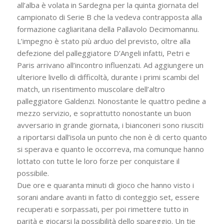
all’alba è volata in Sardegna per la quinta giornata del
campionato di Serie B che la vedeva contrapposta alla
formazione cagliaritana della Pallavolo Decimomannu.
L’impegno è stato più arduo del previsto, oltre alla
defezione del palleggiatore D’Angeli infatti, Petri e
Paris arrivano all’incontro influenzati. Ad aggiungere un
ulteriore livello di difficoltà, durante i primi scambi del
match, un risentimento muscolare dell’altro
palleggiatore Galdenzi. Nonostante le quattro pedine a
mezzo servizio, e soprattutto nonostante un buon
avversario in grande giornata, i bianconeri sono riusciti
a riportarsi dall’isola un punto che non è di certo quanto
si sperava e quanto le occorreva, ma comunque hanno
lottato con tutte le loro forze per conquistare il
possibile.
Due ore e quaranta minuti di gioco che hanno visto i
sorani andare avanti in fatto di conteggio set, essere
recuperati e sorpassati, per poi rimettere tutto in
parità e giocarsi la possibilità dello spareggio. Un tie