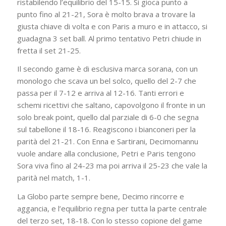
ristabilendo l’equilibrio del 15-15. Si gioca punto a
punto fino al 21-21, Sora è molto brava a trovare la
giusta chiave di volta e con Paris a muro e in attacco, si
guadagna 3 set ball. Al primo tentativo Petri chiude in
fretta il set 21-25.
Il secondo game è di esclusiva marca sorana, con un
monologo che scava un bel solco, quello del 2-7 che
passa per il 7-12 e arriva al 12-16. Tanti errori e
schemi ricettivi che saltano, capovolgono il fronte in un
solo break point, quello dal parziale di 6-0 che segna
sul tabellone il 18-16. Reagiscono i bianconeri per la
parità del 21-21. Con Enna e Sartirani, Decimomannu
vuole andare alla conclusione, Petri e Paris tengono
Sora viva fino al 24-23 ma poi arriva il 25-23 che vale la
parità nel match, 1-1.
La Globo parte sempre bene, Decimo rincorre e
aggancia, e l’equilibrio regna per tutta la parte centrale
del terzo set, 18-18. Con lo stesso copione del game