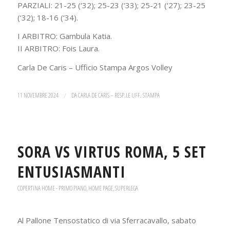
PARZIALI: 21-25 (‘32); 25-23 (‘33); 25-21 (‘27); 23-25
(‘32); 18-16 (‘34).
I ARBITRO: Gambula Katia.
II ARBITRO: Fois Laura.
Carla De Caris – Ufficio Stampa Argos Volley
11 NOVEMBRE 2024
/
DA
CARLA DE CARIS – RESP.LE UFF. STAMPA
SORA VS VIRTUS ROMA, 5 SET
ENTUSIASMANTI
COPERTINA HOME - PRIMO PIANO
,
HOME PAGE
,
SUPERLEGA
Al Pallone Tensostatico di via Sferracavallo, sabato