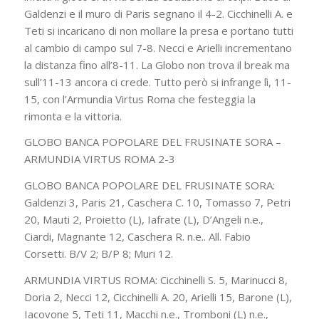
Galdenzi e il muro di Paris segnano il 4-2. Cicchinelli A. e
Teti si incaricano di non mollare la presa e portano tutti
al cambio di campo sul 7-8. Necci e Arielli incrementano
la distanza fino all’8-11. La Globo non trova il break ma
sull’11-13 ancora ci crede. Tutto però si infrange lì, 11-
15, con l’Armundia Virtus Roma che festeggia la
rimonta e la vittoria.
GLOBO BANCA POPOLARE DEL FRUSINATE SORA –
ARMUNDIA VIRTUS ROMA 2-3
GLOBO BANCA POPOLARE DEL FRUSINATE SORA:
Galdenzi 3, Paris 21, Caschera C. 10, Tomasso 7, Petri
20, Mauti 2, Proietto (L), Iafrate (L), D’Angeli n.e.,
Ciardi, Magnante 12, Caschera R. n.e.. All. Fabio
Corsetti. B/V 2; B/P 8; Muri 12.
ARMUNDIA VIRTUS ROMA: Cicchinelli S. 5, Marinucci 8,
Doria 2, Necci 12, Cicchinelli A. 20, Arielli 15, Barone (L),
Iacovone 5, Teti 11, Macchi n.e., Tromboni (L) n.e.,