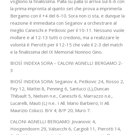
vogliono la finalissima. Palla su palla si arriva sul 6-6 con
la prima impronta al quinto set che prova a imprimerla
Bergamo con il +4 del 6-10. Sora non ci sta, e dunque la
reazione è immediata con Seganov a orchestrare al
meglio Caneschi e Petkovic per il 10-11. Nessuno vuole
mollare e al 12-13 tutti ci credono, ma a realizzare le
volontà è Pierotti per il 12-15 che vale il 2-3 del match
e la finalissima del IX Memorial Nonnoo Gino.
BIOSÌ INDEXA SORA – CALONI AGNELLI BERGAMO 2-
3
BIOSÌ INDEXA SORA: Seganov 4, Petkovic 24, Rosso 2,
Fey 12, Mattei 8, Penning 6, Santucci (L),Duncan
Thibault 5, Nielsen n.e., Caneschi 6, Marrazzo n.e.,
Lucarelli, Mauti (L) n.e.. I All. Mario Barbiero; II All.
Maurizio Colucci. B/V 4; B/P 20; Muro 7.
CALONI AGNELLI BERGAMO: Jovanovic 4,
Hoogendoorn 29, Valsecchi 6, Cargioli 11, Pierotti 14,