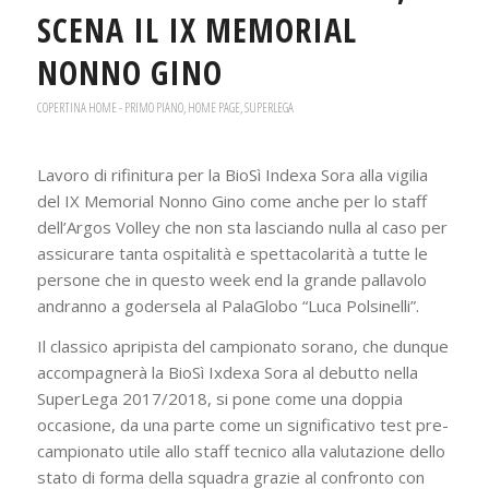
SCENA IL IX MEMORIAL
NONNO GINO
COPERTINA HOME - PRIMO PIANO
,
HOME PAGE
,
SUPERLEGA
Lavoro di rifinitura per la BioSì Indexa Sora alla vigilia
del IX Memorial Nonno Gino come anche per lo staff
dell’Argos Volley che non sta lasciando nulla al caso per
assicurare tanta ospitalità e spettacolarità a tutte le
persone che in questo week end la grande pallavolo
andranno a godersela al PalaGlobo “Luca Polsinelli”.
Il classico apripista del campionato sorano, che dunque
accompagnerà la BioSì Ixdexa Sora al debutto nella
SuperLega 2017/2018, si pone come una doppia
occasione, da una parte come un significativo test pre-
campionato utile allo staff tecnico alla valutazione dello
stato di forma della squadra grazie al confronto con