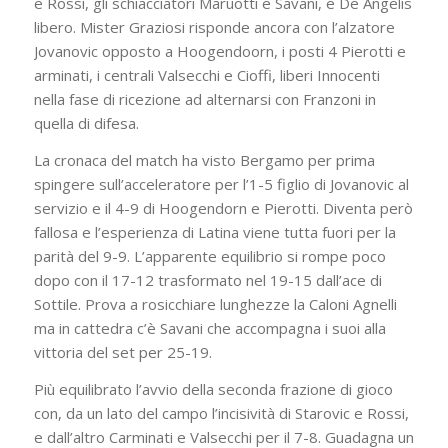
e Rossi, gli schiacciatori Maruotti e Savani, e De Angelis
libero. Mister Graziosi risponde ancora con l’alzatore
Jovanovic opposto a Hoogendoorn, i posti 4 Pierotti e
arminati, i centrali Valsecchi e Cioffi, liberi Innocenti
nella fase di ricezione ad alternarsi con Franzoni in
quella di difesa.
La cronaca del match ha visto Bergamo per prima
spingere sull’acceleratore per l’1-5 figlio di Jovanovic al
servizio e il 4-9 di Hoogendorn e Pierotti. Diventa però
fallosa e l’esperienza di Latina viene tutta fuori per la
parità del 9-9. L’apparente equilibrio si rompe poco
dopo con il 17-12 trasformato nel 19-15 dall’ace di
Sottile. Prova a rosicchiare lunghezze la Caloni Agnelli
ma in cattedra c’è Savani che accompagna i suoi alla
vittoria del set per 25-19.
Più equilibrato l’avvio della seconda frazione di gioco
con, da un lato del campo l’incisività di Starovic e Rossi,
e dall’altro Carminati e Valsecchi per il 7-8. Guadagna un