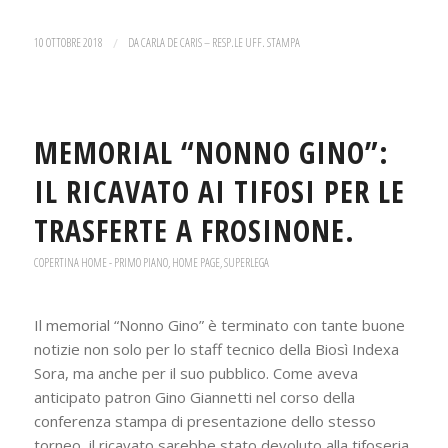
10 OTTOBRE 2018
/
DA
CARLA DE CARIS – RESP.LE UFF. STAMPA
MEMORIAL “NONNO GINO”:
IL RICAVATO AI TIFOSI PER LE
TRASFERTE A FROSINONE.
COPERTINA HOME - PRIMO PIANO
,
HOME PAGE
,
SUPERLEGA
Il memorial “Nonno Gino” è terminato con tante buone
notizie non solo per lo staff tecnico della Biosì Indexa
Sora, ma anche per il suo pubblico. Come aveva
anticipato patron Gino Giannetti nel corso della
conferenza stampa di presentazione dello stesso
torneo, il ricavato sarebbe stato devoluto alla tifoseria