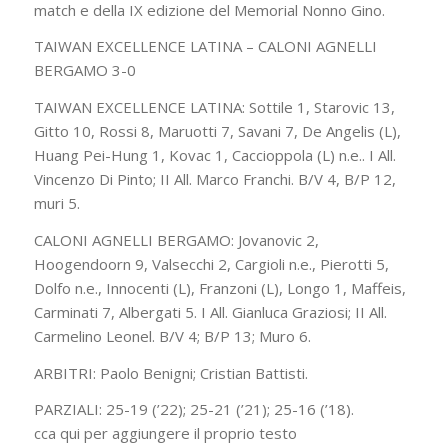
match e della IX edizione del Memorial Nonno Gino.
TAIWAN EXCELLENCE LATINA – CALONI AGNELLI
BERGAMO 3-0
TAIWAN EXCELLENCE LATINA: Sottile 1, Starovic 13,
Gitto 10, Rossi 8, Maruotti 7, Savani 7, De Angelis (L),
Huang Pei-Hung 1, Kovac 1, Caccioppola (L) n.e.. I All.
Vincenzo Di Pinto; II All. Marco Franchi. B/V 4, B/P 12,
muri 5.
CALONI AGNELLI BERGAMO: Jovanovic 2,
Hoogendoorn 9, Valsecchi 2, Cargioli n.e., Pierotti 5,
Dolfo n.e., Innocenti (L), Franzoni (L), Longo 1, Maffeis,
Carminati 7, Albergati 5. I All. Gianluca Graziosi; II All.
Carmelino Leonel. B/V 4; B/P 13; Muro 6.
ARBITRI: Paolo Benigni; Cristian Battisti.
PARZIALI: 25-19 (’22); 25-21 (’21); 25-16 (’18).
cca qui per aggiungere il proprio testo