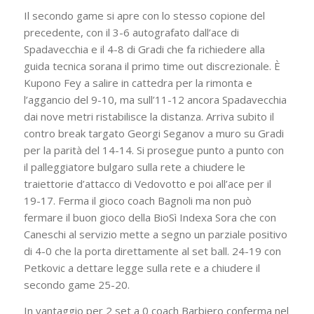
Il secondo game si apre con lo stesso copione del
precedente, con il 3-6 autografato dall’ace di
Spadavecchia e il 4-8 di Gradi che fa richiedere alla
guida tecnica sorana il primo time out discrezionale. È
Kupono Fey a salire in cattedra per la rimonta e
l’aggancio del 9-10, ma sull’11-12 ancora Spadavecchia
dai nove metri ristabilisce la distanza. Arriva subito il
contro break targato Georgi Seganov a muro su Gradi
per la parità del 14-14. Si prosegue punto a punto con
il palleggiatore bulgaro sulla rete a chiudere le
traiettorie d’attacco di Vedovotto e poi all’ace per il
19-17. Ferma il gioco coach Bagnoli ma non può
fermare il buon gioco della BioSì Indexa Sora che con
Caneschi al servizio mette a segno un parziale positivo
di 4-0 che la porta direttamente al set ball. 24-19 con
Petkovic a dettare legge sulla rete e a chiudere il
secondo game 25-20.
In vantaggio per 2 set a 0 coach Barbiero conferma nel