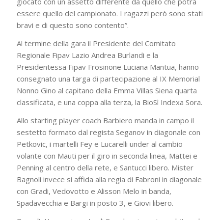
giocato con un assetto differente da quello che potrà
essere quello del campionato. I ragazzi però sono stati
bravi e di questo sono contento”.
Al termine della gara il Presidente del Comitato
Regionale Fipav Lazio Andrea Burlandi e la
Presidentessa Fipav Frosinone Luciana Mantua, hanno
consegnato una targa di partecipazione al IX Memorial
Nonno Gino al capitano della Emma Villas Siena quarta
classificata, e una coppa alla terza, la BioSì Indexa Sora.
Allo starting player coach Barbiero manda in campo il
sestetto formato dal regista Seganov in diagonale con
Petkovic, i martelli Fey e Lucarelli under al cambio
volante con Mauti per il giro in seconda linea, Mattei e
Penning al centro della rete, e Santucci libero. Mister
Bagnoli invece si affida alla regia di Fabroni in diagonale
con Gradi, Vedovotto e Alisson Melo in banda,
Spadavecchia e Bargi in posto 3, e Giovi libero.