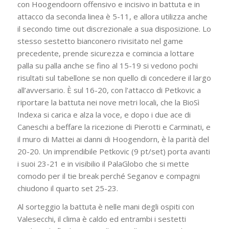
con Hoogendoorn offensivo e incisivo in battuta e in
attacco da seconda linea è 5-11, e allora utilizza anche
il secondo time out discrezionale a sua disposizione. Lo
stesso sestetto bianconero rivisitato nel game
precedente, prende sicurezza e comincia a lottare
palla su palla anche se fino al 15-19 si vedono pochi
risultati sul tabellone se non quello di concedere il largo
all’avversario. È sul 16-20, con l’attacco di Petkovic a
riportare la battuta nei nove metri locali, che la BioSì
Indexa si carica e alza la voce, e dopo i due ace di
Caneschi a beffare la ricezione di Pierotti e Carminati, e
il muro di Mattei ai danni di Hoogendorn, è la parità del
20-20. Un imprendibile Petkovic (9 pt/set) porta avanti
i suoi 23-21 e in visibilio il PalaGlobo che si mette
comodo per il tie break perché Seganov e compagni
chiudono il quarto set 25-23.
Al sorteggio la battuta è nelle mani degli ospiti con
Valesecchi, il clima è caldo ed entrambi i sestetti