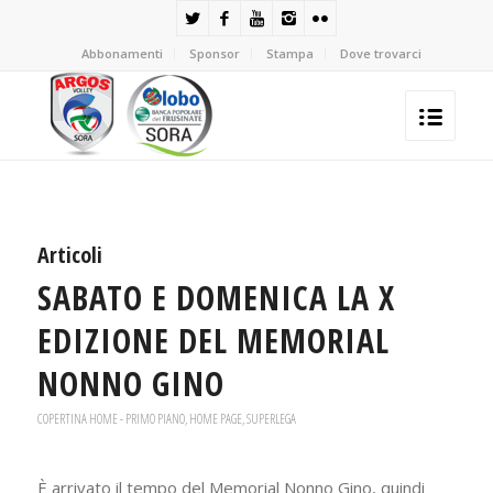
Abbonamenti
Sponsor
Stampa
Dove trovarci
Articoli
SABATO E DOMENICA LA X
EDIZIONE DEL MEMORIAL
NONNO GINO
COPERTINA HOME - PRIMO PIANO
,
HOME PAGE
,
SUPERLEGA
È arrivato il tempo del Memorial Nonno Gino, quindi