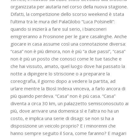
organizzata per aiutarla nel corso della nuova stagione.
Difatti, la competizione dello scorso weekend è stata
l’ultima tra le mura del PalaGlobo “Luca Polsinelli”:
quando si inizierà a fare sul serio, i bianconeri
emigreranno a Frosinone per le gare casalinghe. Anche
giocare in casa assume così una connotazione diversa:
“casa” non è più dimora, non è più “a due passi”, “casa”
non è più un posto che conosci come le tue tasche e
che hai vissuto, amato, quel luogo dove hai passato la
notte a dipingere lo striscione o a preparare la
coreografia, il giorno dopo a vedere la partita, ad
urlare mentre la Biosì Indexa vinceva, a farlo ancora di
più quando perdeva. “Casa” non è più casa. “Casa”
diventa a circa 30 km, un palazzetto semisconosciuto ai
più, dove arrivare una domenica sì e l’altra no ha un
costo, e implica una serie di disagi: se non si ha a
disposizione un veicolo proprio? E i minorenni che
hanno sempre seguito il Sora, come faranno? E magari