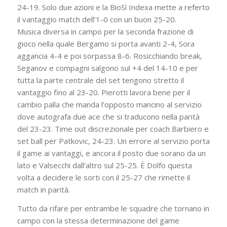
24-19. Solo due azioni e la BioSì Indexa mette a referto
il vantaggio match dell’1-0 con un buon 25-20.
Musica diversa in campo per la seconda frazione di
gioco nella quale Bergamo si porta avanti 2-4, Sora
aggancia 4-4 e poi sorpassa 8-6. Rosicchiando break,
Seganov e compagni salgono sul +4 del 14-10 e per
tutta la parte centrale del set tengono stretto il
vantaggio fino al 23-20. Pierotti lavora bene per il
cambio palla che manda l’opposto mancino al servizio
dove autografa due ace che si traducono nella parità
del 23-23. Time out discrezionale per coach Barbiero e
set ball per Patkovic, 24-23. Un errore al servizio porta
il game ai vantaggi, e ancora il posto due sorano da un
lato e Valsecchi dall’altro sul 25-25. È Dolfo questa
volta a decidere le sorti con il 25-27 che rimette il
match in parità.
Tutto da rifare per entrambe le squadre che tornano in
campo con la stessa determinazione del game