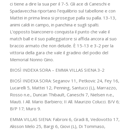
ci tiene a dire la sua per il 7-5. Gli ace di Caneschi e
Spadavecchia riportano l’equilibrio sul tabellone e con
Mattei in prima linea si prosegue palla su palla. 13-13,
animi caldi in campo, in panchina e sugli spalti.
L’opposto bianconero conquista il punto che vale il
match ball e il suo palleggiatore si affida ancora al suo
braccio armato che non delude. È 15-13 e 3-2 per la
vittoria della gara che vale il gradino del podio del
Memorial Nonno Gino.
BIOSÌ INDEXA SORA – EMMA VILLAS SIENA 3-2
BIOSÌ INDEXA SORA: Seganov 11, Petkovic 24, Fey 16,
Lucarelli 5, Mattei 12, Penning, Santucci (L), Marrazzo,
Rosso n.e., Duncan Thibault, Caneschi 7, Nielsen n.e.,
Mauti. I All. Mario Barbiero; II All. Maurizio Colucci. B/V 6;
B/P 17; Muro 9.
EMMA VILLAS SIENA: Fabroni 6, Gradi 8, Vedovotto 17,
Alisson Melo 25, Bargi 6, Giovi (L), Di Tommaso,