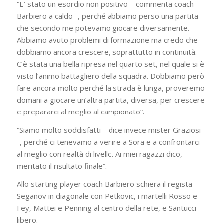
“E’ stato un esordio non positivo – commenta coach
Barbiero a caldo -, perché abbiamo perso una partita
che secondo me potevamo giocare diversamente.
Abbiamo avuto problemi di formazione ma credo che
dobbiamo ancora crescere, soprattutto in continuità.
C’è stata una bella ripresa nel quarto set, nel quale si è
visto l’animo battagliero della squadra. Dobbiamo però
fare ancora molto perché la strada è lunga, proveremo
domani a giocare un’altra partita, diversa, per crescere
e prepararci al meglio al campionato”.
“Siamo molto soddisfatti – dice invece mister Graziosi
-, perché ci tenevamo a venire a Sora e a confrontarci
al meglio con realtà di livello. Ai miei ragazzi dico,
meritato il risultato finale”.
Allo starting player coach Barbiero schiera il regista
Seganov in diagonale con Petkovic, i martelli Rosso e
Fey, Mattei e Penning al centro della rete, e Santucci
libero.