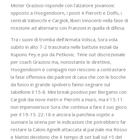
Mister Graziosi risponde con l’alzatore Jovanovic
opposto a Hoogendoorn, i posti 4 Pierotti e Dolfo, i
centrali Valsecchi e Cargioli, liberi Innocenti nella fase di
ricezione ad alternarsi con Franzoni in quella di difesa.
Tra i suoni di tromba dell’Armata Volsca, Sora vola
subito in alto 7-2 trascinata nelle battute iniziali da
Kupono Fey e poi da Petkovic. Time out discrezionale
per coach Graziosi ma, nonostante le direttive,
Hoogendoorn e compagni non riescono a contrastare
la fase offensiva dei padroni di casa che con le bocche
da fuoco in grande spolvero fanno segnare sul
tabellone il 15-8. Mini break positivo per Bergamo con
Cargioli dai nove metri e Pierotti a muro, ma il 15-11
non impensierisce Sora che continua a fare il suo gioco
per il 19-15. 22-18 e ancora la panchina ospite a
suonare la sirena per le indicazioni che potrebbero far
restare la Caloni Agnelli attaccata al parziale ma Rosso
e Mattei decidono che è tempo di set ball sul +5 del