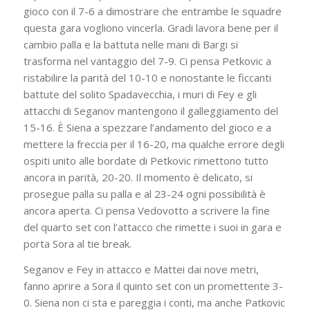
gioco con il 7-6 a dimostrare che entrambe le squadre
questa gara vogliono vincerla. Gradi lavora bene per il
cambio palla e la battuta nelle mani di Bargi si
trasforma nel vantaggio del 7-9. Ci pensa Petkovic a
ristabilire la parità del 10-10 e nonostante le ficcanti
battute del solito Spadavecchia, i muri di Fey e gli
attacchi di Seganov mantengono il galleggiamento del
15-16. È Siena a spezzare l’andamento del gioco e a
mettere la freccia per il 16-20, ma qualche errore degli
ospiti unito alle bordate di Petkovic rimettono tutto
ancora in parità, 20-20. Il momento è delicato, si
prosegue palla su palla e al 23-24 ogni possibilità è
ancora aperta. Ci pensa Vedovotto a scrivere la fine
del quarto set con l’attacco che rimette i suoi in gara e
porta Sora al tie break.
Seganov e Fey in attacco e Mattei dai nove metri,
fanno aprire a Sora il quinto set con un promettente 3-
0. Siena non ci sta e pareggia i conti, ma anche Patkovic