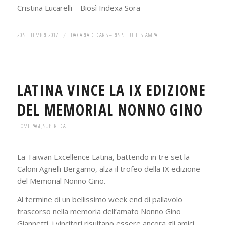
Cristina Lucarelli – Biosì Indexa Sora
20 SETTEMBRE 2017
/
DA
CARLA DE CARIS – RESP.LE UFF. STAMPA
LATINA VINCE LA IX EDIZIONE
DEL MEMORIAL NONNO GINO
HOME PAGE
,
SUPERLEGA
La Taiwan Excellence Latina, battendo in tre set la
Caloni Agnelli Bergamo, alza il trofeo della IX edizione
del Memorial Nonno Gino.
Al termine di un bellissimo week end di pallavolo
trascorso nella memoria dell’amato Nonno Gino
Giannetti, i vincitori risultano essere ancora gli amici