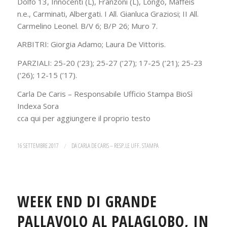
Dolfo 13, Innocenti (L), Franzoni (L), Longo, Maffeis
n.e., Carminati, Albergati. I All. Gianluca Graziosi; II All.
Carmelino Leonel. B/V 6; B/P 26; Muro 7.
ARBITRI: Giorgia Adamo; Laura De Vittoris.
PARZIALI: 25-20 (’23); 25-27 (’27); 17-25 (’21); 25-23
(‘26); 12-15 (’17).
Carla De Caris – Responsabile Ufficio Stampa BioSì
Indexa Sora
cca qui per aggiungere il proprio testo
16 SETTEMBRE 2017
/
DA
CARLA DE CARIS – RESP.LE UFF. STAMPA
WEEK END DI GRANDE
PALLAVOLO AL PALAGLOBO, IN