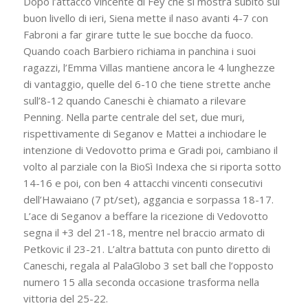
Dopo l’attacco vincente di Fey che si mostra subito sul
buon livello di ieri, Siena mette il naso avanti 4-7 con
Fabroni a far girare tutte le sue bocche da fuoco.
Quando coach Barbiero richiama in panchina i suoi
ragazzi, l’Emma Villas mantiene ancora le 4 lunghezze
di vantaggio, quelle del 6-10 che tiene strette anche
sull’8-12 quando Caneschi è chiamato a rilevare
Penning. Nella parte centrale del set, due muri,
rispettivamente di Seganov e Mattei a inchiodare le
intenzione di Vedovotto prima e Gradi poi, cambiano il
volto al parziale con la BioSì Indexa che si riporta sotto
14-16 e poi, con ben 4 attacchi vincenti consecutivi
dell’Hawaiano (7 pt/set), aggancia e sorpassa 18-17.
L’ace di Seganov a beffare la ricezione di Vedovotto
segna il +3 del 21-18, mentre nel braccio armato di
Petkovic il 23-21. L’altra battuta con punto diretto di
Caneschi, regala al PalaGlobo 3 set ball che l’opposto
numero 15 alla seconda occasione trasforma nella
vittoria del 25-22.