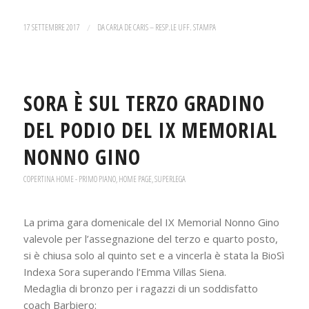
17 SETTEMBRE 2017
/
DA
CARLA DE CARIS – RESP.LE UFF. STAMPA
SORA È SUL TERZO GRADINO
DEL PODIO DEL IX MEMORIAL
NONNO GINO
COPERTINA HOME - PRIMO PIANO
,
HOME PAGE
,
SUPERLEGA
La prima gara domenicale del IX Memorial Nonno Gino
valevole per l’assegnazione del terzo e quarto posto,
si è chiusa solo al quinto set e a vincerla è stata la BioSì
Indexa Sora superando l’Emma Villas Siena.
Medaglia di bronzo per i ragazzi di un soddisfatto
coach Barbiero: