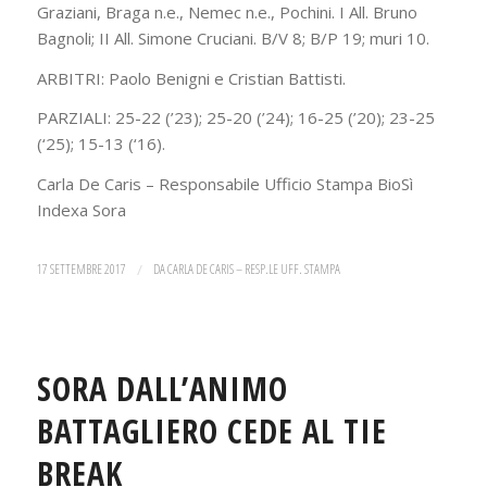
Graziani, Braga n.e., Nemec n.e., Pochini. I All. Bruno
Bagnoli; II All. Simone Cruciani. B/V 8; B/P 19; muri 10.
ARBITRI: Paolo Benigni e Cristian Battisti.
PARZIALI: 25-22 (’23); 25-20 (’24); 16-25 (’20); 23-25
(‘25); 15-13 (‘16).
Carla De Caris – Responsabile Ufficio Stampa BioSì
Indexa Sora
17 SETTEMBRE 2017
/
DA
CARLA DE CARIS – RESP.LE UFF. STAMPA
SORA DALL’ANIMO
BATTAGLIERO CEDE AL TIE
BREAK