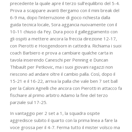
precedente la quale apre il terzo sull’equilibrio del 5-4.
Prova a scappare avanti Bergamo con il mini break del
6-9 ma, dopo l’interruzione di gioco richiesta dalla
guida tecnica locale, Sora aggancia nuovamente con il
10-11 chiuso da Fey. Dura poco il galleggiamento con
gli ospiti a mettere ancora la freccia direzione 12-17,
con Pierotti e Hoogendoorn in cattedra. Richiama i suoi
coach Barbiero e prova a cambiare qualche carta in
tavola inserendo Caneschi per Penning e Duncan
Thibault per Petkovic, ma i suoi giovani ragazzi non
riescono ad andare oltre il cambio palla. Così, dopo il
15-21 e il 16-22, arriva la palla che vale ben 7 set ball
per la Caloni Agnelli che ancora con Pierotti in attacco fa
fischiare al primo arbitro Adamo la fine del terzo
parziale sul 17-25.
In vantaggio per 2 set a 1, la squadra ospite
aggredisce subito il quarto con la prima linea a fare la
voce grossa per il 4-7. Ferma tutto il mister volsco ma