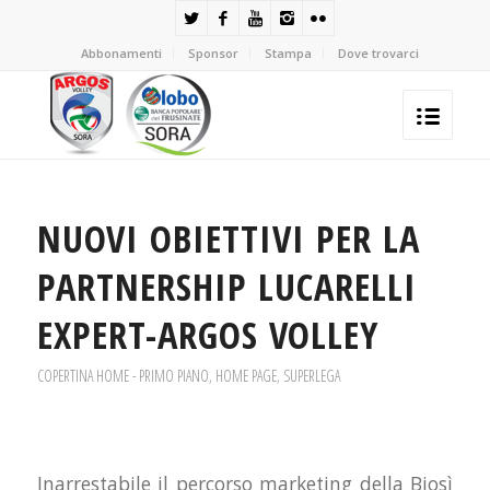
Abbonamenti
Sponsor
Stampa
Dove trovarci
NUOVI OBIETTIVI PER LA
PARTNERSHIP LUCARELLI
EXPERT-ARGOS VOLLEY
COPERTINA HOME - PRIMO PIANO
,
HOME PAGE
,
SUPERLEGA
Inarrestabile il percorso marketing della Biosì