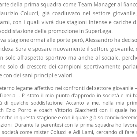
parte della prima squadra come Team Manager al fianc
aurizio Colucci, già coadiuvato nel settore giovanile
mi, con i quali vivrà due stagioni intense e cariche 
 soddisfazione della promozione in SuperLega.
a stagione ormai alle porte però, Alessandro ha deciso 
Indexa Sora e sposare nuovamente il settore giovanile,
 solo all’aspetto sportivo ma anche al sociale, perché
one solo di crescere dei campioni sportivamente parl
con dei sani principi e valori.
 eterno legame affettivo nei confronti del settore giovanile 
iberia -. E’ stato il mio punto d’approdo in società e mi 
iù di qualche soddisfazione. Accanto a me, nella mia pri
ch Ezio Porro e coach Vittorio Giacchetti con il quale ho
anche in questa stagione e con il quale già so condividerem
azioni. Durante la parentesi con la prima squadra ho lavorat
la società come mister Colucci e Adi Lami, cercando di fare