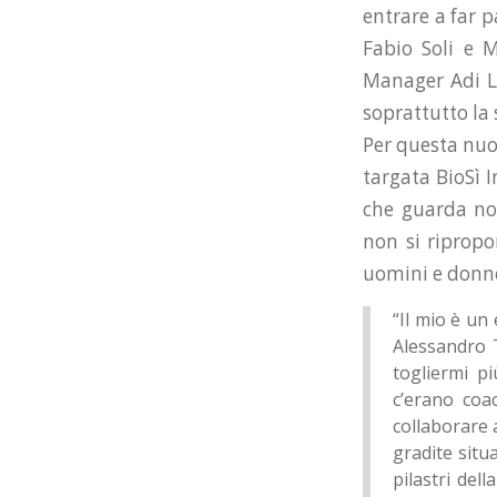
entrare a far 
Fabio Soli e M
Manager Adi La
soprattutto la
Per questa nuov
targata BioSì 
che guarda non
non si riprop
uomini e donne 
“Il mio è un
Alessandro T
togliermi p
c’erano coa
collaborare 
gradite situ
pilastri del