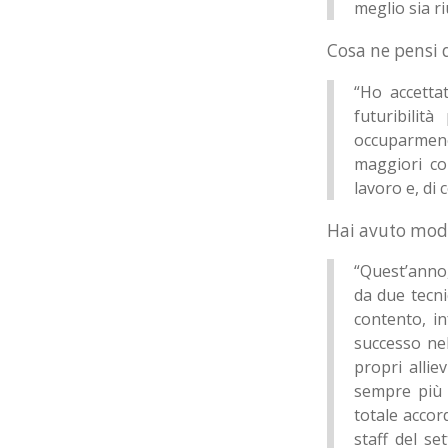
meglio sia r
Cosa ne pensi 
“Ho accetta
futuribilit
occuparmene
maggiori co
lavoro e, di
Hai avuto modo
“Quest’anno,
da due tecni
contento, in
successo nel
propri allie
sempre più 
totale accor
staff del se