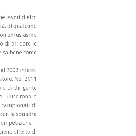
he lavori dietro
ità, di qualcuno
a con entusiasmo
o di affidare le
he sa bene come
al 2008 infatti,
ratore. Nel 2011
olo di dirigente
i, riuscirono a
i campionati di
D con la squadra
 competizione.
viene offerto di