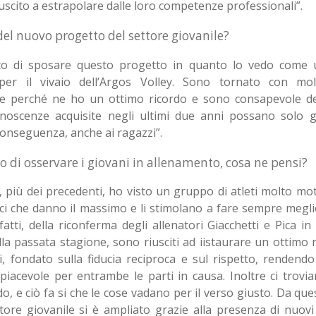
iuscito a estrapolare dalle loro competenze professionali”.
del nuovo progetto del settore giovanile?
to di sposare questo progetto in quanto lo vedo come 
à per il vivaio dell’Argos Volley. Sono tornato con mo
 perché ne ho un ottimo ricordo e sono consapevole del
noscenze acquisite negli ultimi due anni possano solo g
 conseguenza, anche ai ragazzi”.
 di osservare i giovani in allenamento, cosa ne pensi?
 più dei precedenti, ho visto un gruppo di atleti molto mot
ci che danno il massimo e li stimolano a fare sempre megl
fatti, della riconferma degli allenatori Giacchetti e Pica i
la passata stagione, sono riusciti ad iistaurare un ottimo 
vi, fondato sulla fiducia reciproca e sul rispetto, rendendo
piacevole per entrambe le parti in causa. Inoltre ci trov
do, e ciò fa si che le cose vadano per il verso giusto. Da que
ttore giovanile si è ampliato grazie alla presenza di nuovi 