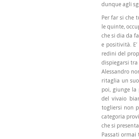
dunque agli sgo
Per far si che 
le quinte, occu
che si dia da f
e positività. E
redini del pro
dispiegarsi tra 
Alessandro non 
ritaglia un suo
poi, giunge la 
del vivaio bia
togliersi non 
categoria provi
che si presenta
Passati ormai t