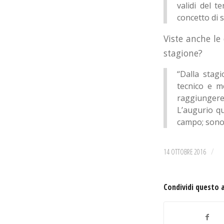
validi del t
concetto di 
Viste anche le
stagione?
“Dalla stag
tecnico e m
raggiungere 
L’augurio qu
campo; sono 
/
14 OTTOBRE 2016
Condividi questo 