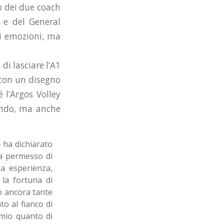
o dei due coach
, e del General
di emozioni, ma
di lasciare l’A1
 con un disegno
 l’Argos Volley
ando, ma anche
– ha dichiarato
ha permesso di
ma esperienza,
 la fortuna di
o ancora tante
o al fianco di
 mio quanto di