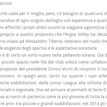
ccioli.
tutto vada per il meglio, però, c’è bisogno di qualcuno c
pandosi di ogni singolo dettaglio con esperienza e qual
are affinché i propri atleti vivano la stagione agonistic
’ proprio a questo proposito che l’Argos Volley ha decis
prio vivaio ad Alessandro Tiberia, veterano del ruolo c
le esigenze degli sportivi e le aspettative societarie.
è di certo un volto nuovo nella pallavolo sorana. Già d
 piccolo spazio nelle fila del club volsco come collabo
proposta del presidente Enrico Vicini di ricoprire il ru
nconero. In quegli anni, tanto lui quanto i suoi atlet
poche soddisfazioni, dalla Junior League alla vittoria d
nciale e regionale, fino ad arrivare al primato di Serie 
va ai nastri di partenza come la più giovane di tutta la
re anni tra piccole e grandi soddisfazioni, nel 2014 gli 