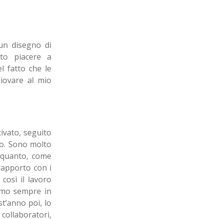
un disegno di
lto piacere a
 fatto che le
iovare al mio
ivato, seguito
io. Sono molto
n quanto, come
rapporto con i
 così il lavoro
iamo sempre in
st’anno poi, lo
collaboratori,