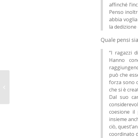
affinché l’i
Penso inoltr
abbia voglia 
la dedizione 
Quale pensi sia
“I ragazzi 
Hanno conq
raggiungendo
può che esse
forza sono c
Per la terza di cartello
che si è creat
a Sora arriva Perugia
Dal suo ca
considerevol
coesione il
insieme anch
ciò, quest’a
coordinato d