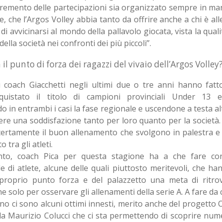
ncremento delle partecipazioni sia organizzato sempre in man
e, che l’Argos Volley abbia tanto da offrire anche a chi è al
di avvicinarsi al mondo della pallavolo giocata, vista la qualit
della società nei confronti dei più piccoli”.
 il punto di forza dei ragazzi del vivaio dell’Argos Volley
di coach Giacchetti negli ultimi due o tre anni hanno fat
uistato il titolo di campioni provinciali Under 13 
 in entrambi i casi la fase regionale e uscendone a testa al
re una soddisfazione tanto per loro quanto per la società. I
ertamente il buon allenamento che svolgono in palestra e 
o tra gli atleti.
nto, coach Pica per questa stagione ha a che fare c
e di atlete, alcune delle quali piuttosto meritevoli, che ha
 proprio punto forza e del palazzetto una meta di ritro
e solo per osservare gli allenamenti della serie A. A fare da 
nno ci sono alcuni ottimi innesti, merito anche del progetto 
a Maurizio Colucci che ci sta permettendo di scoprire num