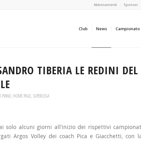
Abbonamenti
Sponsor
Club
News
Campionato
SANDRO TIBERIA LE REDINI DEL
LE
O PIANO
,
HOME PAGE
,
SUPERLEGA
solo alcuni giorni all’inizio dei rispettivi campionat
argati Argos Volley dei coach Pica e Giacchetti, con 