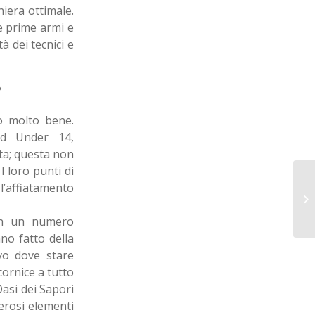
iera ottimale.
le prime armi e
à dei tecnici e
?
to molto bene.
ed Under 14,
ta; questa non
 loro punti di
l’affiatamento
on un numero
nno fatto della
vo dove stare
cornice a tutto
Oasi dei Sapori
erosi elementi