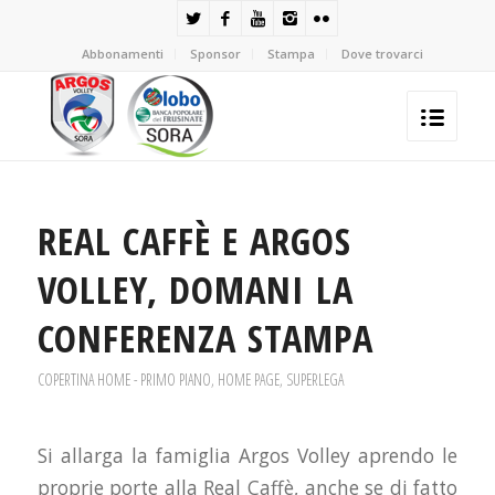
Abbonamenti
Sponsor
Stampa
Dove trovarci
REAL CAFFÈ E ARGOS
VOLLEY, DOMANI LA
CONFERENZA STAMPA
COPERTINA HOME - PRIMO PIANO
,
HOME PAGE
,
SUPERLEGA
Si allarga la famiglia Argos Volley aprendo le
proprie porte alla Real Caffè, anche se di fatto