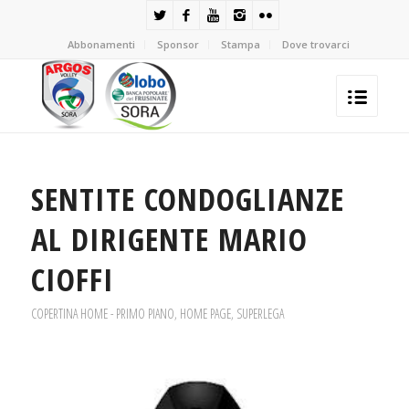
Abbonamenti
Sponsor
Stampa
Dove trovarci
SENTITE CONDOGLIANZE
AL DIRIGENTE MARIO
CIOFFI
COPERTINA HOME - PRIMO PIANO
,
HOME PAGE
,
SUPERLEGA