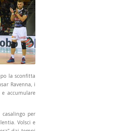
po la sconfitta
nsar Ravenna, i
ni e accumulare
 casalingo per
entia. Volsci e
iera” dai tempi