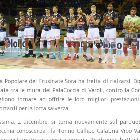
 Popolare del Frusinate Sora ha fretta di rialzarsi. Do
ata tra le mura del PalaCoccia di Veroli, contro la Co
liono tornare ad offrire le loro migliori prestazio
tanti per la lotta salvezza.
sima, 2 dicembre, si torna nuovamente sul parquet
ecchia conoscenza”, la Tonno Callipo Calabria Vibo Val
nno instaurato una vera e propria “tradizione battagl