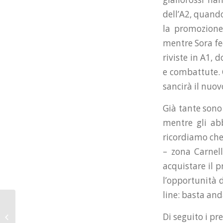
dell’A2, quando
la promozione 
mentre Sora fec
riviste in A1,
e combattute. C
sancirà il nuov
Già tante sono 
mentre gli abb
ricordiamo che 
– zona Carnell
acquistare il p
l’opportunità 
line: basta anda
Sora-Ravenna per
Di seguito i pre
coach Barbiero una