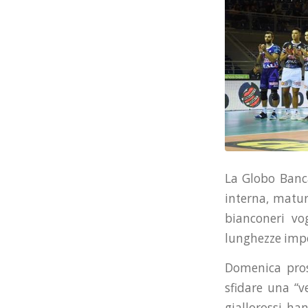
La Globo Banca
interna, matur
bianconeri vog
lunghezze impor
Domenica pros
sfidare una “v
giallorossi ha