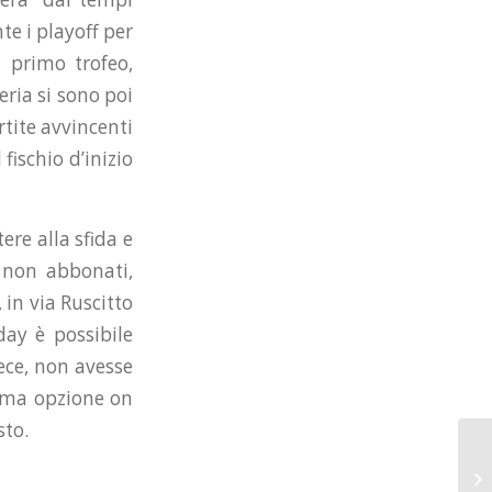
te i playoff per
l primo trofeo,
eria si sono poi
tite avvincenti
fischio d’inizio
ere alla sfida e
i non abbonati,
 in via Ruscitto
day è possibile
vece, non avesse
sima opzione on
sto.