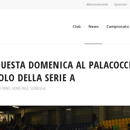
Abbonamenti
Sponsor
Club
News
Campionato
UESTA DOMENICA AL PALACOCC
OLO DELLA SERIE A
O PIANO
,
HOME PAGE
,
SUPERLEGA