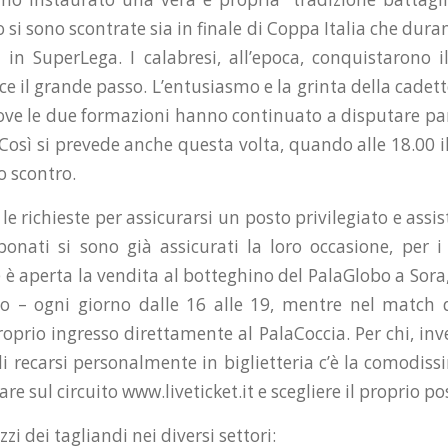
 si sono scontrate sia in finale di Coppa Italia che duran
in SuperLega. I calabresi, all’epoca, conquistarono i
e il grande passo. L’entusiasmo e la grinta della cadett
 dove le due formazioni hanno continuato a disputare par
osì si prevede anche questa volta, quando alle 18.00 il 
o scontro.
le richieste per assicurarsi un posto privilegiato e assist
onati si sono già assicurati la loro occasione, per 
è aperta la vendita al botteghino del PalaGlobo a Sora,
o – ogni giorno dalle 16 alle 19, mentre nel match 
roprio ingresso direttamente al PalaCoccia. Per chi, in
di recarsi personalmente in biglietteria c’è la comodis
re sul circuito www.liveticket.it e scegliere il proprio po
zzi dei tagliandi nei diversi settori: