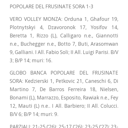
POPOLARE DEL FRUSINATE SORA 1-3
VERO VOLLEY MONZA: Orduna 1, Ghafour 19,
Plotnytskyi 4, Dzavoronok 17, Yosifov 14,
Beretta 1, Rizzo (L), Calligaro n.e., Giannotti
n.e., Buchegger n.e., Botto 7, Buti, Arasomwan
9, Galliani. I All. Fabio Soli; II All. Luigi Parisi. B/V
3; B/P 14; muri: 16.
GLOBO BANCA POPOLARE DEL FRUSINATE
SORA: Kedzierski 1, Petkovic 21, Caneschi 6, Di
Martino 7, De Barros Ferreira 18, Nielsen,
Bonami (L), Marrazzo, Esposito, Rawiak n.e., Fey
12, Mauti (L) n.e.. I All. Barbiero; II All. Colucci.
B/V 6; B/P 14; muri: 9.
PARZIALI: 21-25 (‘26); 25-17 (‘26); 23-25 (‘27); 23-