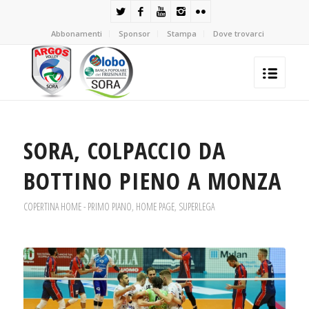
Abbonamenti
Sponsor
Stampa
Dove trovarci
SORA, COLPACCIO DA
BOTTINO PIENO A MONZA
COPERTINA HOME - PRIMO PIANO
,
HOME PAGE
,
SUPERLEGA