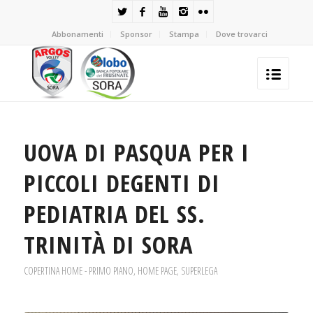
Abbonamenti
Sponsor
Stampa
Dove trovarci
UOVA DI PASQUA PER I
PICCOLI DEGENTI DI
PEDIATRIA DEL SS.
TRINITÀ DI SORA
COPERTINA HOME - PRIMO PIANO
,
HOME PAGE
,
SUPERLEGA