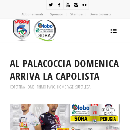
Abbonamenti
Sponsor
Stampa
Dove trovarci
AL PALACOCCIA DOMENICA
ARRIVA LA CAPOLISTA
COPERTINA HOME - PRIMO PIANO
,
HOME PAGE
,
SUPERLEGA