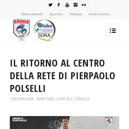
Abbonamenti
Sponsor
Stampa
Dove trovarci
IL RITORNO AL CENTRO
DELLA RETE DI PIERPAOLO
POLSELLI
COPERTINA HOME - PRIMO PIANO
,
HOME PAGE
,
SUPERLEGA