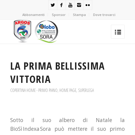
Abbonamenti
Sponsor
Stampa
Dove trovarci
LA PRIMA BELLISSIMA
VITTORIA
COPERTINA HOME - PRIMO PIANO
,
HOME PAGE
,
SUPERLEGA
Sotto il suo albero di Natale la
BioSì Indexa Sora può mettere il suo primo