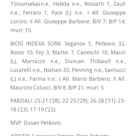
Tzioumakas n.e., Hebda n.e., Rossatti 1, Zauli
n.e., Ferraro 1, Pace (L) n.e.. I All. Giuseppe
Lorizio; II All. Giuseppe Barbone. B/V 7; B/P 14;
muri: 15.
BIOSÌ INDEXA SORA: Seganov 3, Petkovic 32,
Rosso 10, Fey 3, Mattei 7, Caneschi 10, Mauti
(L), Marrazzo n.e., Duncan Thibault n.e.,
Lucarelli n.e., Nielsen 20, Penning n.e., Santucci
(L) n.e., Farina n.e.. I All. Mario Barbiero; II All.
Maurizio Colucci. B/V 8; B/P 21; muri: 5.
PARZIALI: 25-21 (‘28); 22-25 (‘29); 26-28 (‘31); 25-
18 (‘23); 17-19 (’22).
MVP: Dusan Petkovic.