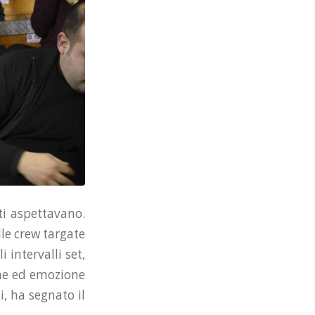
ti aspettavano.
lle crew targate
 intervalli set,
one ed emozione
i, ha segnato il