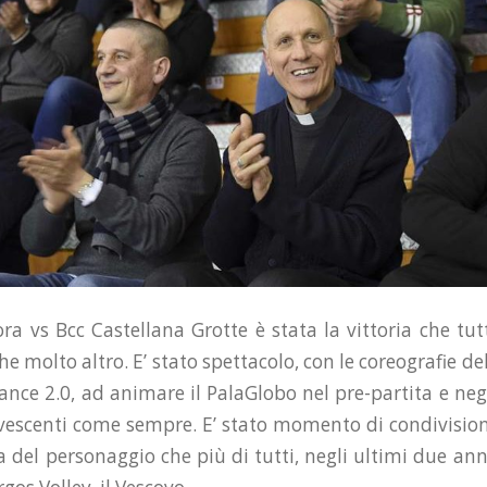
ora vs Bcc Castellana Grotte è stata la vittoria che tut
e molto altro. E’ stato spettacolo, con le coreografie de
ance 2.0, ad animare il PalaGlobo nel pre-partita e negli
rvescenti come sempre. E’ stato momento di condivisi
 del personaggio che più di tutti, negli ultimi due ann