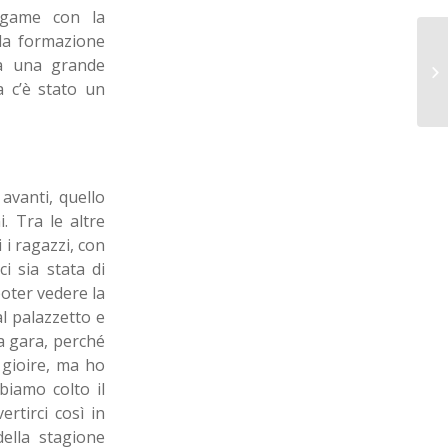
legame con la
la formazione
ta una grande
a c’è stato un
avanti, quello
. Tra le altre
 i ragazzi, con
i sia stata di
poter vedere la
l palazzetto e
a gara, perché
gioire, ma ho
biamo colto il
rtirci così in
della stagione