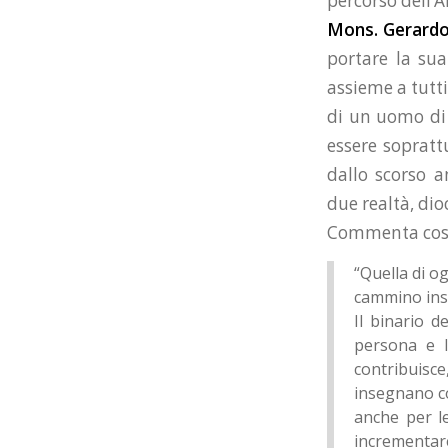
percorso dell’A
Mons. Gerard
portare la sua
assieme a tutti
di un uomo di 
essere soprattu
dallo scorso 
due realtà, dio
Commenta così 
“Quella di o
cammino insi
Il binario d
persona e l
contribuisce
insegnano co
anche per le
incrementare