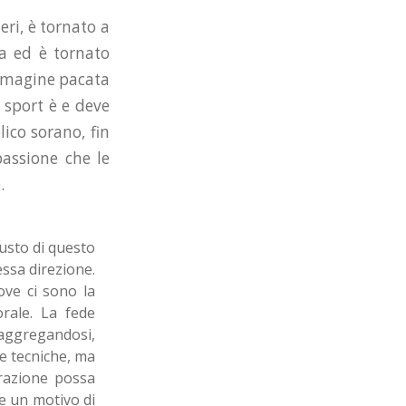
ri, è tornato a
ca ed è tornato
’immagine pacata
 sport è e deve
lico sorano, fin
assione che le
.
gusto di questo
ssa direzione.
dove ci sono la
orale. La fede
 aggregandosi,
e tecniche, ma
orazione possa
e un motivo di