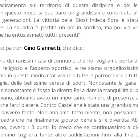
dicamento sul territorio di questa disciplina e del 
 In questo modo si può dare un grandissimo contributo al
 generazioni. La vittoria della Biosì Indexa Sora è sta
ne. La squadra è partita un po’ in sordina, ma poi via vi
e ha entusiasmato tutti i presenti”.
eco patron
Gino Giannetti
, che dice:
o dei rarissimi casi di connubio che noi vogliamo portare 
o religioso e l’aspetto sportivo, e ne siamo orgogliosissimi
mo in questo modo a far vivere a tutte le parrocchie e a tutti
glie, delle bellissime serate di sport. Nonostante la gara c
e nonostante ci fosse la diretta Rai a dare la tranquillità di 
 divano, abbiamo avuto un importante numero di presenze a
che farci piacere. Contro Castellana è stata una grandissim
 davvero tanto. Non abbiamo fatto niente, non possiamo 
uadra che ha finalmente giocato bene e si è divertita. Ab
eno, ovvero i 3 punti. Io credo che se continuassimo a dive
emmo toglierci tante altre soddisfazioni fino alla fine 