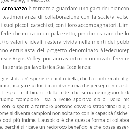
rgos Volley, il Vescovo.
o Antonazzo
è tornato a guardare una gara dei biancone
 testimonianza di collaborazione con la società vols
 i suoi piccoli catechisti, con i loro accompagnatori. L
fede che entra in un palazzetto, per dimostrare che lo
tto valori e ideali, resterà vivida nelle menti del pubb
anno entusiasta del progetto denominato #fedecuorep
cesi e Argos Volley, portano avanti con rinnovato fervore
la serata pallavolistica Sua Eccellenza:
ggi è stata un’esperienza molto bella, che ha confermato il 
eme, magari su due binari diversi ma che perseguono la ste
ello sport e il binario della fede, che si ricongiungono lì 
’uomo “campione”, sia a livello sportivo sia a livello m
, con lo sport, a formare persone davvero straordinarie e,
me si diventa campioni non soltanto con le capacità fisiche 
 doti più intime. L’auspicio è che questa forma di collab
, perché si riceve un reciproco beneficio, e che possa esser