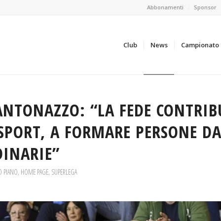
Abbonamenti
Sponsor
Club
News
Campionato
NTONAZZO: “LA FEDE CONTRIB
SPORT, A FORMARE PERSONE D
INARIE”
O PIANO
,
HOME PAGE
,
SUPERLEGA