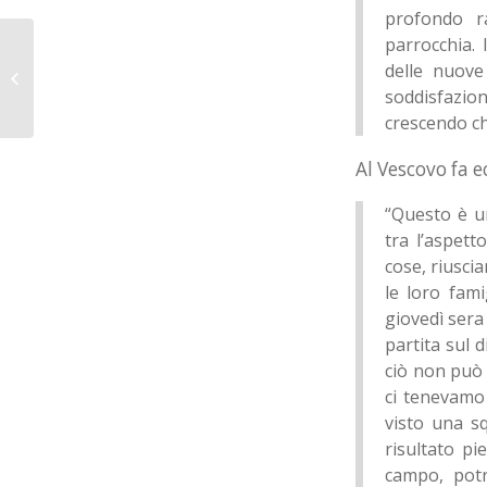
profondo ra
parrocchia.
Giovanili: l’Under 16
femminile alla fase
delle nuove
finale del Campionato
soddisfazio
Territoriale...
crescendo ch
Al Vescovo fa 
“Questo è un
tra l’aspett
cose, riuscia
le loro fami
giovedì sera 
partita sul
ciò non può 
ci tenevamo
visto una sq
risultato pi
campo, potr