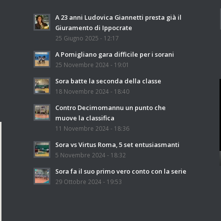
A 23 anni Ludovica Giannetti presta già il
Giuramento di Ippocrate
25 Giugno 2025 - 12:17
A Pomigliano gara difficile per i sorani
25 Novembre 2024 - 19:01
Sora batte la seconda della classe
18 Novembre 2024 - 18:40
Contro Decimomannu un punto che
muove la classifica
11 Novembre 2024 - 18:36
Sora vs Virtus Roma, 5 set entusiasmanti
5 Novembre 2024 - 18:32
Sora fa il suo primo vero conto con la serie
29 Ottobre 2024 - 19:53