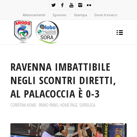
Abbonamenti
Sponsor
Stampa
Dove trovarci
RAVENNA IMBATTIBILE
NEGLI SCONTRI DIRETTI,
AL PALACOCCIA È 0-3
COPERTINA HOME - PRIMO PIANO
,
HOME PAGE
,
SUPERLEGA