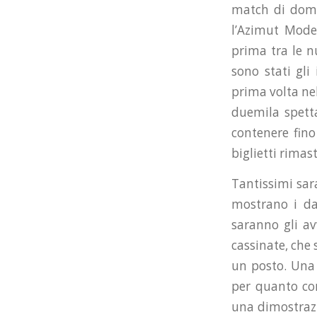
match di doma
l’Azimut Mode
prima tra le n
sono stati gli
prima volta nel
duemila spetta
contenere fino
biglietti rimast
Tantissimi sar
mostrano i dat
saranno gli av
cassinate, che 
un posto. Una 
per quanto co
una dimostrazi