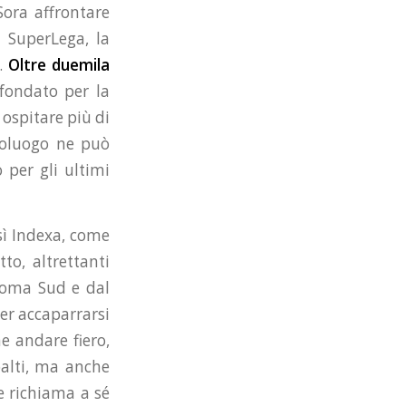
ora affrontare
 SuperLega, la
e.
Oltre duemila
sfondato per la
 ospitare più di
apoluogo ne può
 per gli ultimi
sì Indexa, come
to, altrettanti
 Roma Sud e dal
per accaparrarsi
e andare fiero,
alti, ma anche
e richiama a sé