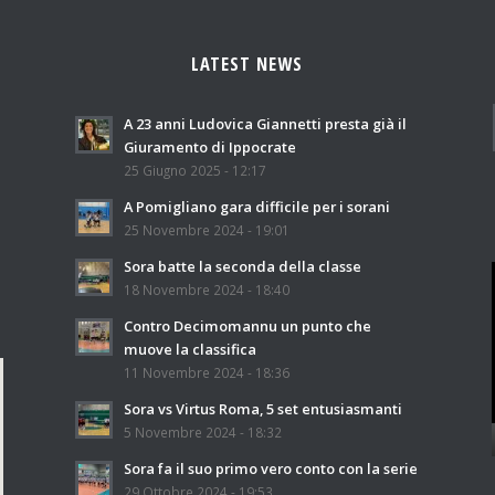
LATEST NEWS
A 23 anni Ludovica Giannetti presta già il
Giuramento di Ippocrate
25 Giugno 2025 - 12:17
A Pomigliano gara difficile per i sorani
25 Novembre 2024 - 19:01
Sora batte la seconda della classe
18 Novembre 2024 - 18:40
Contro Decimomannu un punto che
muove la classifica
11 Novembre 2024 - 18:36
Sora vs Virtus Roma, 5 set entusiasmanti
5 Novembre 2024 - 18:32
Sora fa il suo primo vero conto con la serie
29 Ottobre 2024 - 19:53