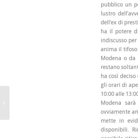
pubblico un po
lustro dell’av
dell’ex di pres
ha il potere 
indiscusso per 
anima il tifos
Modena o da V
restano soltant
ha così deciso
gli orari di ap
10:00 alle 13:00
In attesa di Modena la
Modena sarà p
biglietteria raddoppia
ovviamente anch
mette in evid
disponibili. 