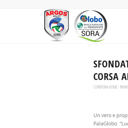
SFONDAT
CORSA A
COPERTINA HOME - PRIM
Un vero e propr
PalaGlobo “Luc