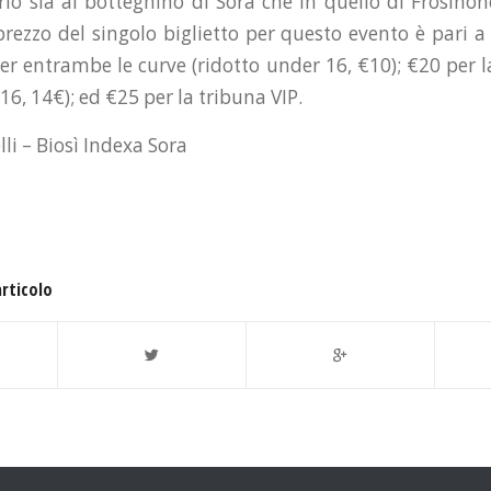
rarlo sia al botteghino di Sora che in quello di Frosino
l prezzo del singolo biglietto per questo evento è pari a
per entrambe le curve (ridotto under 16, €10); €20 per l
16, 14€); ed €25 per la tribuna VIP.
lli – Biosì Indexa Sora
articolo