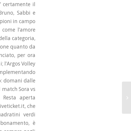
” certamente il
 Bruno, Sabbi e
ampioni in campo
ì come l’amore
della categoria,
inone quanto da
ciato, per ora
; l’Argos Volley
e implementando
to: domani dalle
 il match Sora vs
. Resta aperta
veticket.it, che
adratini verdi
abbonamento, è