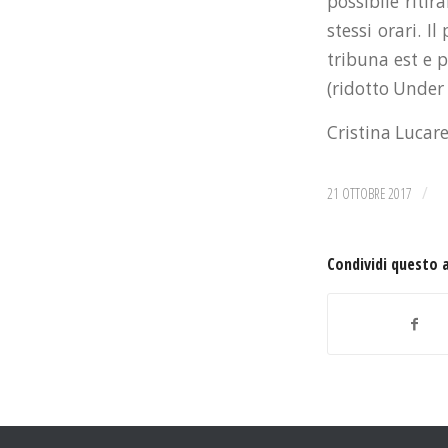
possibile riti
stessi orari. I
tribuna est e 
(ridotto Under 
Cristina Lucare
/
21 OTTOBRE 2017
Condividi questo 