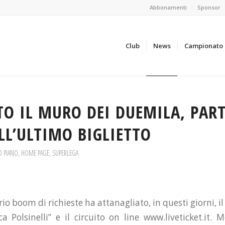
Abbonamenti
Sponsor
Club
News
Campionato
O IL MURO DEI DUEMILA, PART
LL’ULTIMO BIGLIETTO
O PIANO
,
HOME PAGE
,
SUPERLEGA
io boom di richieste ha attanagliato, in questi giorni, i
a Polsinelli” e il circuito on line www.liveticket.it. M