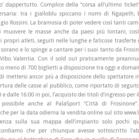
’ dappertutto. Complice della “corsa all’ultimo ticket
versaria: tra i gialloblu spiccano i nomi di Ngapeth,
tigio Rossini. La bramosia di poter vedere così tanti c
di muovere le masse anche da paesi più lontani, cos
i propri atleti, seguiti nelle lunghe e faticose trasferte 
o sorano e lo spinge a cantare per i suoi tanto da Fros
ibo Valentia. Con il sold out praticamente preannun
o meno di 700 biglietti a disposizione tra oggi e domani
 di mettersi ancor più a disposizione dello spettator
ertura delle casse al pubblico, come riportato di segui
 e dalle 16:00 in poi, l’acquisto dei titoli d’ingresso per
ossibile anche al PalaSport “Città di Frosinone”
e per la data odierna la vendita online sul sito www.li
enza sulla sua mappa dell’impianto solo pochi qu
Ricordiamo che per chiunque avesse sottoscritto l’