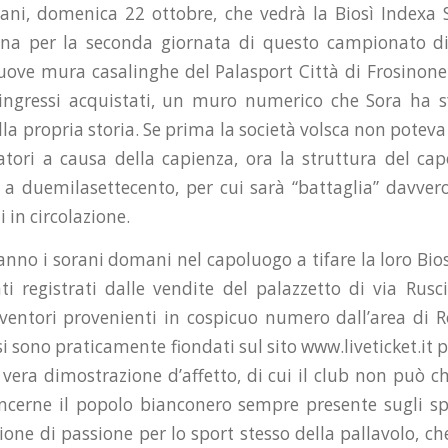
ni, domenica 22 ottobre, che vedrà la Biosì Indexa S
na per la seconda giornata di questo campionato di
uove mura casalinghe del Palasport Città di Frosinon
 ingressi acquistati, un muro numerico che Sora ha 
la propria storia. Se prima la società volsca non poteva
tori a causa della capienza, ora la struttura del c
 a duemilasettecento, per cui sarà “battaglia” davvero
i in circolazione.
anno i sorani domani nel capoluogo a tifare la loro Bio
i registrati dalle vendite del palazzetto di via Ruscit
ventori provenienti in cospicuo numero dall’area di
si sono praticamente fiondati sul sito www.liveticket.it 
vera dimostrazione d’affetto, di cui il club non può ch
ncerne il popolo bianconero sempre presente sugli sp
one di passione per lo sport stesso della pallavolo, ch