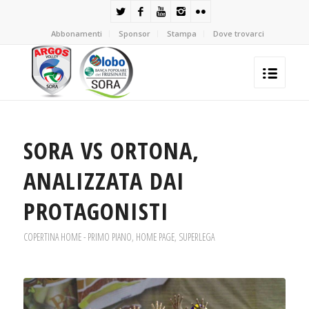
Abbonamenti
Sponsor
Stampa
Dove trovarci
SORA VS ORTONA,
ANALIZZATA DAI
PROTAGONISTI
COPERTINA HOME - PRIMO PIANO
,
HOME PAGE
,
SUPERLEGA