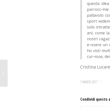
questa idea
parrocc¬hie
pallavolo co
sport vedend
solo intratt
ani, come la
nostri ragaz
e¬ssere un m
ho visti mo
cur¬iose, de
Cristina Lucare
Titoli di coda per il
Campionato Under 18.
/
7 MARZO 2017
Condividi questo 