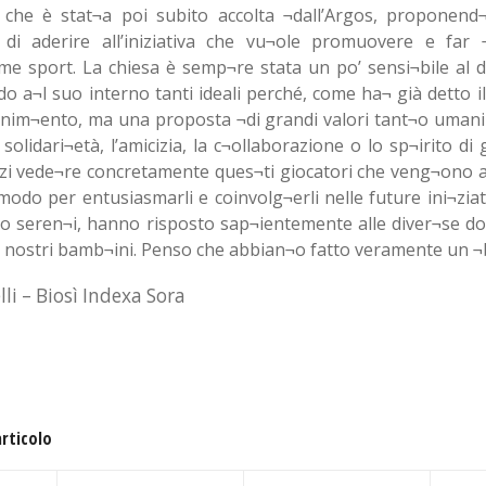
 che è stat¬a poi subito accolta ¬dall’Argos, proponend¬
 di aderire all’iniziativa che vu¬ole promuovere e far 
me sport. La chiesa è semp¬re stata un po’ sensi¬bile al d
o a¬l suo interno tanti ideali perché, come ha¬ già detto i
enim¬ento, ma una proposta ¬di grandi valori tant¬o umani 
 solidari¬età, l’amicizia, la c¬ollaborazione o lo sp¬irito di
zi vede¬re concretamente ques¬ti giocatori che veng¬ono a
odo per entusiasmarli e coinvolg¬erli nelle future ini¬ziative
lto seren¬i, hanno risposto sap¬ientemente alle diver¬se 
i nostri bamb¬ini. Penso che abbian¬o fatto veramente un ¬b
lli – Biosì Indexa Sora
articolo