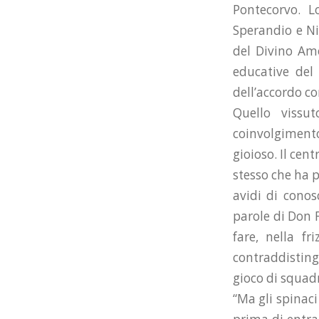
Pontecorvo. L
Sperandio e Ni
del Divino Amo
educative del 
dell’accordo con
Quello vissu
coinvolgimento,
gioioso. Il cen
stesso che ha p
avidi di conos
parole di Don F
fare, nella fr
contraddisting
gioco di squadr
“Ma gli spinaci