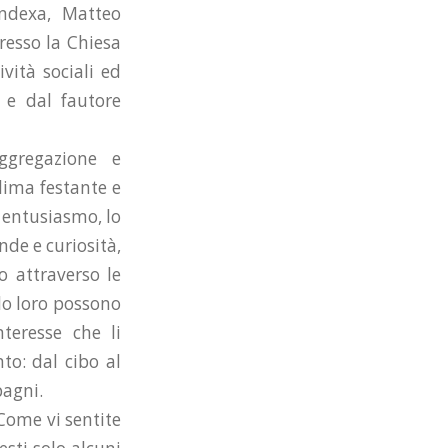
Indexa, Matteo
resso la Chiesa
vità sociali ed
, e dal fautore
ggregazione e
clima festante e
o entusiasmo, lo
nde e curiosità,
o attraverso le
olo loro possono
nteresse che li
to: dal cibo al
pagni.
 Come vi sentite