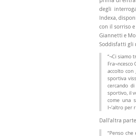
prima di entrar
degli interrog
Indexa, disponi
con il sorriso
Giannetti e Mo
Soddisfatti gli
“¬Ci siamo t
Fra¬ncesco C
accolto con 
sportiva vis
cercando di
sportivo, il
come una sq
l¬’altro per
Dall’altra part
“Penso che q