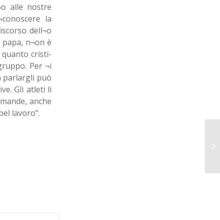
o alle nostre
¬conoscere la
iscorso dell¬o
l papa, n¬on è
quanto cristi-
 gruppo. Per ¬i
 parlargli può
. Gli atleti li
domande, anche
el lavoro”.