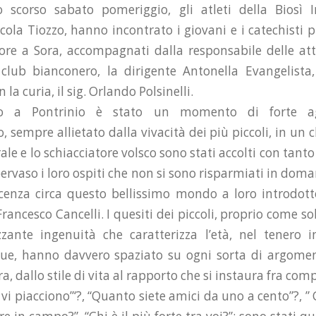
o scorso sabato pomeriggio, gli atleti della Biosì 
cola Tiozzo, hanno incontrato i giovani e i catechisti p
re a Sora, accompagnati dalla responsabile delle atti
club bianconero, la dirigente Antonella Evangelista
 la curia, il sig. Orlando Polsinelli.
to a Pontrinio è stato un momento di forte a
 sempre allietato dalla vivacità dei più piccoli, in un 
trale e lo schiacciatore volsco sono stati accolti con tant
ervaso i loro ospiti che non si sono risparmiati in doma
cenza circa questo bellissimo mondo a loro introdott
rancesco Cancelli. I quesiti dei piccoli, proprio come s
izzante ingenuità che caratterizza l’età, nel tenero i
ue, hanno davvero spaziato su ogni sorta di argomen
a, dallo stile di vita al rapporto che si instaura fra com
 vi piacciono”‘?, “Quanto siete amici da uno a cento”?, ”