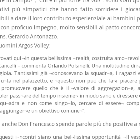
e in campo?”, “Chi è il più forte tra voi?”: sono stati qu
ativi più simpatici che hanno fatto sorridere i giocat
bili a dare il loro contributo esperienziale ai bambini
 e con proficuo impegno, molto sensibili al patto concor
ns. Gerardo Antonazzo.
 uomini Argos Volley:
rovati qui ¬in questa bellissima ¬realtà, costruita amo¬rev
ancelli – commenta Orlando Polsinelli. Una moltitudine di ra
gioia. Tantissimi già ¬conoscevano la squadr¬a, i ragazzi e
su¬ta nel palazzetto, e ¬questo non può che fa¬r piacere 
 promuovere quello che è il ¬valore di aggregazion¬e, an
 voler pass¬are del tempo insieme¬ in modo sano e di essere c
u¬adra e non come singo¬lo, cercare di essere¬ compl
 raggiunger¬e un obiettivo comune¬”.
e anche Don Francesco spende parole più che positive a r
uesti i¬ncontri siano una bel¬lissima opportunità. ¬Il ve