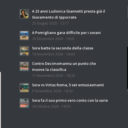
A 23 anni Ludovica Giannetti presta già il
Giuramento di Ippocrate
25 Giugno 2025 - 12:17
A Pomigliano gara difficile per i sorani
25 Novembre 2024 - 19:01
Sora batte la seconda della classe
18 Novembre 2024 - 18:40
Contro Decimomannu un punto che
muove la classifica
11 Novembre 2024 - 18:36
Sora vs Virtus Roma, 5 set entusiasmanti
5 Novembre 2024 - 18:32
Sora fa il suo primo vero conto con la serie
29 Ottobre 2024 - 19:53