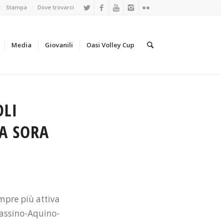
Stampa
Dove trovarci
Media
Giovanili
Oasi Volley Cup
OLI
A SORA
empre più attiva
Cassino-Aquino-