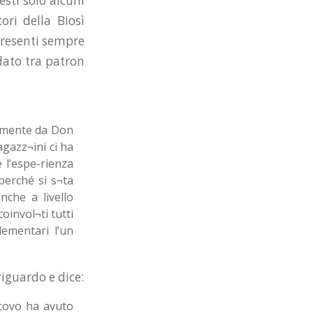
esti solo alcuni
ori della Biosì
 presenti sempre
dato tra patron
olmente da Don
gazz¬ini ci ha
 l’espe-rienza
perché si s¬ta
che a livello
oinvol¬ti tutti
ementari l’un
iguardo e dice:
scovo ha avuto