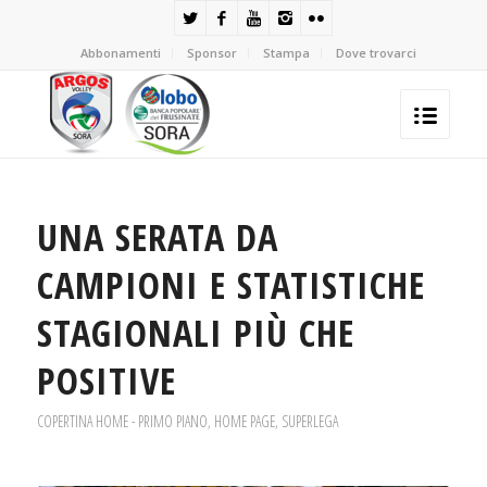
Abbonamenti
Sponsor
Stampa
Dove trovarci
UNA SERATA DA
CAMPIONI E STATISTICHE
STAGIONALI PIÙ CHE
POSITIVE
COPERTINA HOME - PRIMO PIANO
,
HOME PAGE
,
SUPERLEGA