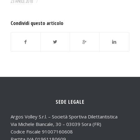
/
23 APRILE 2018
Condividi questo articolo
SEDE LEGALE
Argos Volley S.r.l. – Società Sportiva Dilettantistica
Via Michele Biancale, 30 – 03039 Sora (FR)
Codice Fiscale 91007160608
Partita IVA 01961180609