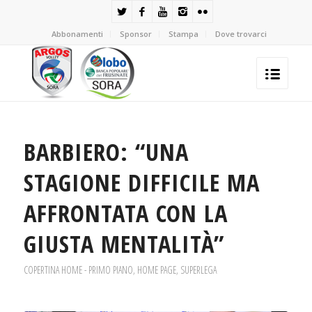
Abbonamenti
Sponsor
Stampa
Dove trovarci
BARBIERO: “UNA
STAGIONE DIFFICILE MA
AFFRONTATA CON LA
GIUSTA MENTALITÀ”
COPERTINA HOME - PRIMO PIANO
,
HOME PAGE
,
SUPERLEGA