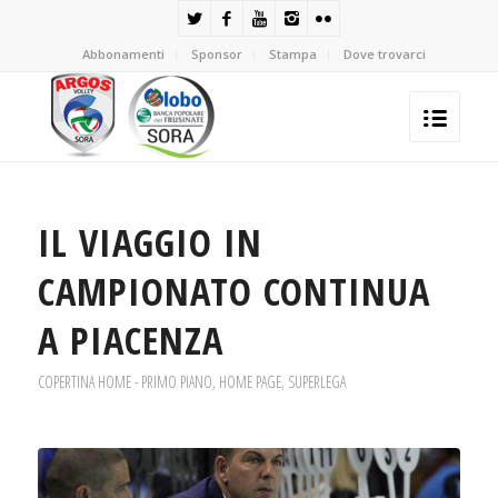
Abbonamenti
Sponsor
Stampa
Dove trovarci
IL VIAGGIO IN
CAMPIONATO CONTINUA
A PIACENZA
COPERTINA HOME - PRIMO PIANO
,
HOME PAGE
,
SUPERLEGA