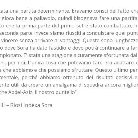
tata una partita determinante. Eravamo consci del fatto ch
gioca bene a pallavolo, quindi bisognava fare una partita
to che la prima parte del primo set è stato combattuto, i
 seconda parte invece siamo riusciti a conquistare quei punt
vincere senza arrivare ai vantaggi. Queste sono lunghezze
o dove Sora ha dato fastidio e dove potrà continuare a farl
ampionato. E’ stata una stagione sicuramente sfortunata dal 
uni, per noi. L’unica cosa che potevamo fare era adattarci 
ze che abbiamo e che possiamo sfruttare. Questo ultimo per
mentale, perché abbiamo ottenuto dei risultati decisivi e
mente utili da creare un amalgama di squadra ancora migli
he Abdel-Aziz, il nostro puntello”.
lli – Biosì Indexa Sora