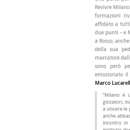
Revivre Milano.
formazioni ri
affidato a tutt
due punti – e 
a Rosso, anche
della sua ped
marcatore dall
sono però pes
emozionato il 
Marco Lucarell
“Milano è u
giocatori, m
a vincere le
anche abbas
incontro in
metterlo den