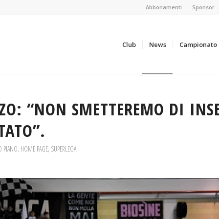
Abbonamenti
Sponsor
Club
News
Campionato
ZO: “NON SMETTEREMO DI INS
LTATO”.
O PIANO
,
HOME PAGE
,
SUPERLEGA