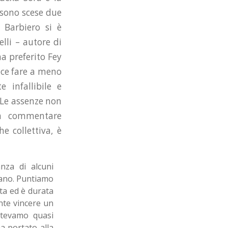
, sono scese due
 Barbiero si è
elli – autore di
a preferito Fey
ece fare a meno
 infallibile e
 Le assenze non
, a commentare
e collettiva, è
nza di alcuni
rano. Puntiamo
sta ed è durata
te vincere un
otevamo quasi
a portato alla