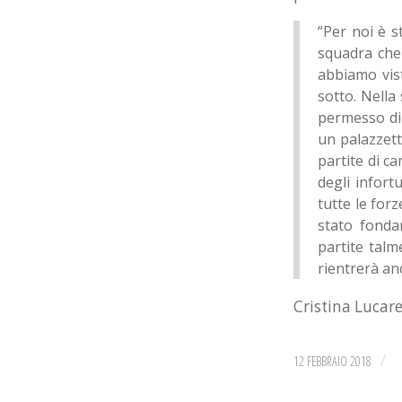
“Per noi è s
squadra che 
abbiamo vis
sotto. Nella
permesso di 
un palazzett
partite di c
degli infort
tutte le for
stato fonda
partite tal
rientrerà anc
Cristina Lucare
/
12 FEBBRAIO 2018