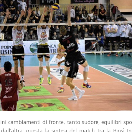
tini cambiamenti di fronte, tanto sudore, equilibri sp
dall’altra: questa la sintesi del match tra la Biosì I