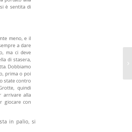
si è sentita di
nte meno, e il
 sempre a dare
o, ma ci deve
la di stasera,
itta. Dobbiamo
o, prima o poi
no state contro
rotte, quindi
 arrivare alla
er giocare con
ta in palio, si