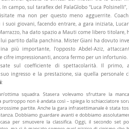
 In campo, sul taraflex del PalaGlobo “Luca Polsinelli”
visitate ma non per questo meno agguerrite. Coach
i i suoi giovani, facendo entrare, a gara iniziata, Lucar
Marrazzo, ha dato spazio a Mauti come libero titolare, h
 lui partito dalla panchina. Mister Giani ha dovuto inv
ina più importante, l’opposto Abdel-Aziz, attaccante
e cifre impressionanti, ancora fermo per un infortunio.
ate sul coefficiente di spettacolarità. Il primo
suo ingresso e la prestazione, sia quella personale ch
i
:
n’ottima squadra. Stasera volevamo sfruttare la manca
a purtroppo non è andata così – spiega lo schiacciatore so
 prossime partite. Anche la gara infrasettimanale è stata to
tanza. Dobbiamo guardare avanti e dobbiamo assolutamen
 casa per smuovere la classifica. Oggi, il secondo set p
tro, ma ci è mancato sempre quel pizzico di cinismo che h