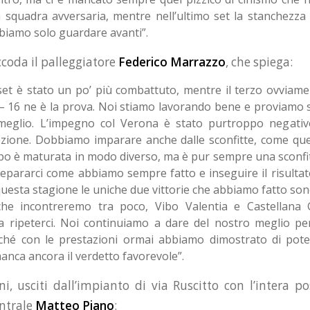
la squadra avversaria, mentre nell’ultimo set la stanchezza 
biamo solo guardare avanti”.
accoda il palleggiatore
Federico Marrazzo
, che spiega:
set è stato un po’ più combattuto, mentre il terzo ovviame
 – 16 ne è la prova. Noi stiamo lavorando bene e proviamo
meglio. L’impegno col Verona è stato purtroppo negativ
ezione. Dobbiamo imparare anche dalle sconfitte, come quel
po è maturata in modo diverso, ma è pur sempre una sconf
epararci come abbiamo sempre fatto e inseguire il risultat
 questa stagione le uniche due vittorie che abbiamo fatto so
che incontreremo tra poco, Vibo Valentia e Castellana G
 ripeterci. Noi continuiamo a dare del nostro meglio per
erché con le prestazioni ormai abbiamo dimostrato di pot
manca ancora il verdetto favorevole”.
i, usciti dall’impianto di via Ruscitto con l’intera pos
entrale
Matteo Piano
: