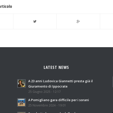
articolo
LATEST NEWS
A 23 anni Ludovica Giannetti presta già il
Giuramento di Ippocrate
25 Giugno 2025 - 12:17
A Pomigliano gara difficile per i sorani
25 Novembre 2024 - 19:01