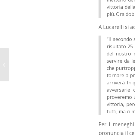
vittoria del
più. Ora dob
A Lucarelli si 
“Il secondo 
risultato 25
del nostro 
Gara complicata per
servire da l
Sora che si arrende
che purtrop
alla Revivre Milano
tornare a pr
arriverà. In
avversarie 
proveremo a
vittoria, p
tutti, ma ci 
Per i meneghin
pronuncia il c