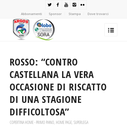
Abbonamenti
Sponsor
Stampa
Dove trovarci
ROSSO: “CONTRO
CASTELLANA LA VERA
OCCASIONE DI RISCATTO
DI UNA STAGIONE
DIFFICOLTOSA”
COPERTINA HOME - PRIMO PIANO
,
HOME PAGE
,
SUPERLEGA