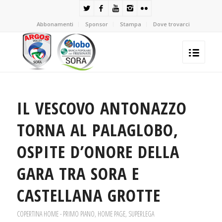
Abbonamenti
Sponsor
Stampa
Dove trovarci
IL VESCOVO ANTONAZZO
TORNA AL PALAGLOBO,
OSPITE D’ONORE DELLA
GARA TRA SORA E
CASTELLANA GROTTE
COPERTINA HOME - PRIMO PIANO
,
HOME PAGE
,
SUPERLEGA