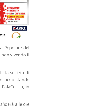
ca Popolare del
e non vivendo il
le la società di
no: acquistando
l PalaCoccia, in
fiderà alle ore