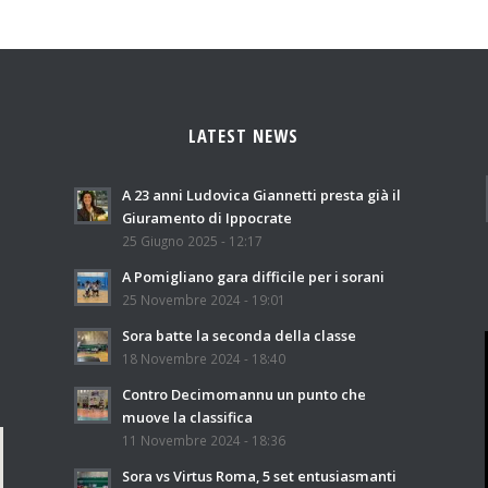
LATEST NEWS
A 23 anni Ludovica Giannetti presta già il
Giuramento di Ippocrate
25 Giugno 2025 - 12:17
A Pomigliano gara difficile per i sorani
25 Novembre 2024 - 19:01
Sora batte la seconda della classe
18 Novembre 2024 - 18:40
Contro Decimomannu un punto che
muove la classifica
11 Novembre 2024 - 18:36
Sora vs Virtus Roma, 5 set entusiasmanti