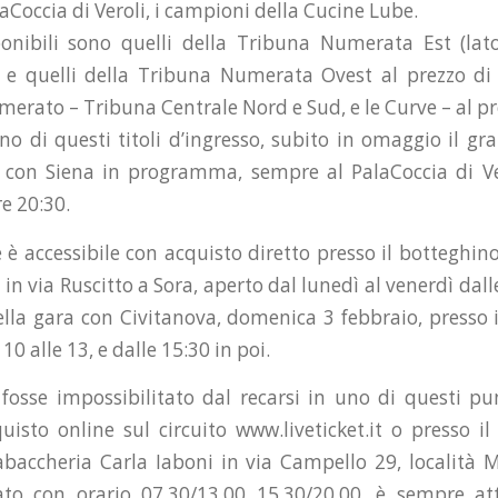
laCoccia di Veroli, i campioni della Cucine Lube.
sponibili sono quelli della Tribuna Numerata Est (lat
 e quelli della Tribuna Numerata Ovest al prezzo di 
merato – Tribuna Centrale Nord e Sud, e le Curve – al pr
o di questi titoli d’ingresso, subito in omaggio il gr
 con Siena in programma, sempre al PalaCoccia di Ver
re 20:30.
è accessibile con acquisto diretto presso il botteghin
i in via Ruscitto a Sora, aperto dal lunedì al venerdì dalle
ella gara con Civitanova, domenica 3 febbraio, presso i
 10 alle 13, e dalle 15:30 in poi.
 fosse impossibilitato dal recarsi in uno di questi pu
cquisto online sul circuito www.liveticket.it o presso i
abaccheria Carla Iaboni in via Campello 29, località Mo
ato con orario 07.30/13.00 15.30/20.00, è sempre at