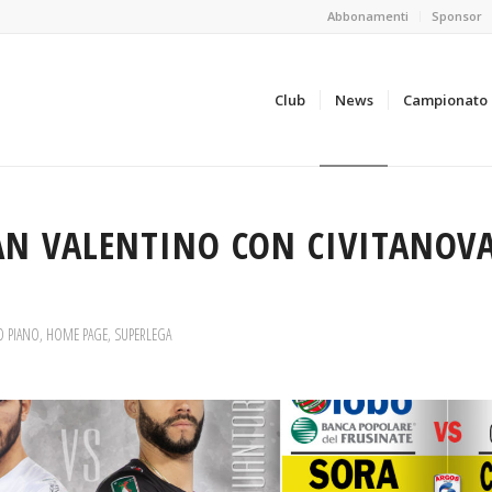
Abbonamenti
Sponsor
Club
News
Campionato
N VALENTINO CON CIVITANOVA
O PIANO
,
HOME PAGE
,
SUPERLEGA