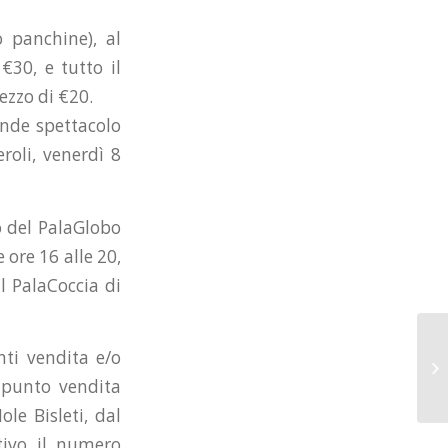
o panchine), al
€30, e tutto il
ezzo di €20.
ande spettacolo
oli, venerdì 8
o del PalaGlobo
 ore 16 alle 20,
l PalaCoccia di
nti vendita e/o
l punto vendita
le Bisleti, dal
tivo il numero