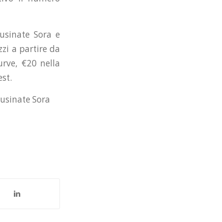
rusinate Sora e
zi a partire da
rve, €20 nella
st.
rusinate Sora