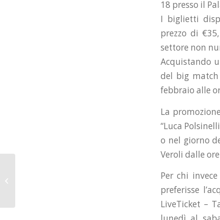
18 presso il Pa
I biglietti di
prezzo di €35,
settore non nu
Acquistando un
del big match
febbraio alle o
La promozione 
“Luca Polsinell
o nel giorno d
Veroli dalle ore
La Serie A sostiene
Per chi invece
Helpcode e la
campagna “C’era una
preferisse l’a
volta la cena”
LiveTicket – T
lunedì al sab