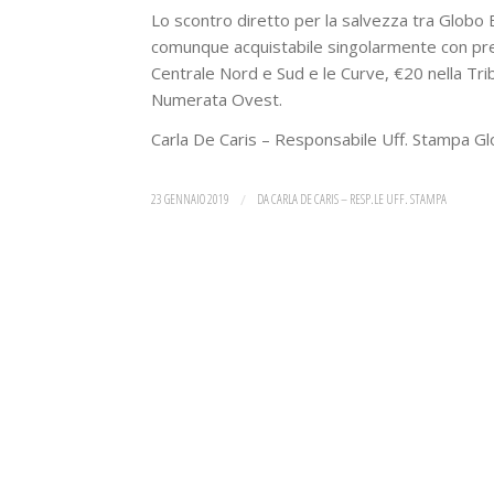
Lo scontro diretto per la salvezza tra Globo 
comunque acquistabile singolarmente con prez
Centrale Nord e Sud e le Curve, €20 nella Tri
Numerata Ovest.
Carla De Caris – Responsabile Uff. Stampa G
23 GENNAIO 2019
/
DA
CARLA DE CARIS – RESP.LE UFF. STAMPA