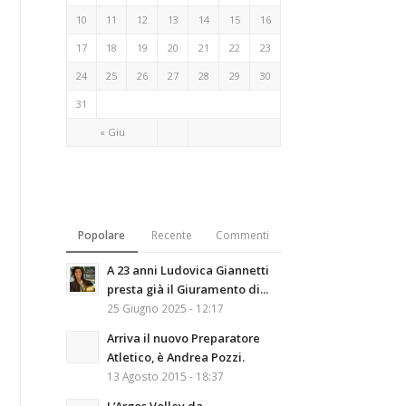
10
11
12
13
14
15
16
17
18
19
20
21
22
23
24
25
26
27
28
29
30
31
« Giu
Popolare
Recente
Commenti
A 23 anni Ludovica Giannetti
presta già il Giuramento di...
25 Giugno 2025 - 12:17
Arriva il nuovo Preparatore
Atletico, è Andrea Pozzi.
13 Agosto 2015 - 18:37