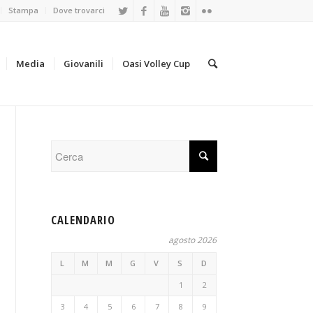
Stampa
Dove trovarci
Media
Giovanili
Oasi Volley Cup
CALENDARIO
agosto 2026
L
M
M
G
V
S
D
1
2
3
4
5
6
7
8
9