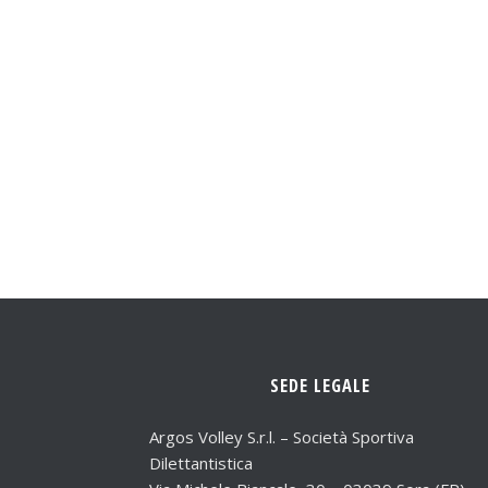
SEDE LEGALE
Argos Volley S.r.l. – Società Sportiva
Dilettantistica