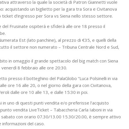
ziativa attraverso la quale la società di Patron Giannetti vuole
o: acquistando un biglietto per la gara tra Sora e Civitanova
o ticket d’ingresso per Sora vs Siena nello stesso settore.
el Frusinate ospiterà e sfiderà alle ore 18 presso il
ube.
a Numerata Est (lato panchine), al prezzo di €35, e quelli della
utto il settore non numerato – Tribuna Centrale Nord e Sud,
ubito in omaggio il grande spettacolo del big match con Siena
 venerdì 8 febbraio alle ore 20:30.
to presso il botteghino del PalaGlobo “Luca Polsinelli in via
alle ore 16 alle 20, o nel giorno della gara con Civitanova,
roli dalle ore 10 alle 13, e dalle 15:30 in poi.
i in uno di questi punti vendita e/o preferisse l’acquisto
il punto vendita LiveTicket – Tabaccheria Carla Iaboni in via
ì al sabato con orario 07.30/13.00 15.30/20.00, è sempre attivo
 informazioni del caso.