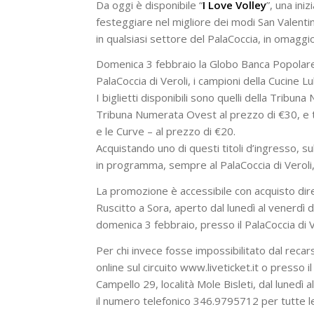
Da oggi è disponibile “
I Love Volley
”, una ini
festeggiare nel migliore dei modi San Valentin
in qualsiasi settore del PalaCoccia, in omaggi
Domenica 3 febbraio la Globo Banca Popolare d
PalaCoccia di Veroli, i campioni della Cucine L
I biglietti disponibili sono quelli della Tribun
Tribuna Numerata Ovest al prezzo di €30, e t
e le Curve – al prezzo di €20.
Acquistando uno di questi titoli d’ingresso, s
in programma, sempre al PalaCoccia di Veroli,
La promozione è accessibile con acquisto diret
Ruscitto a Sora, aperto dal lunedì al venerdì d
domenica 3 febbraio, presso il PalaCoccia di Ve
Per chi invece fosse impossibilitato dal recars
online sul circuito www.liveticket.it o presso 
Campello 29, località Mole Bisleti, dal luned
il numero telefonico 346.9795712 per tutte le