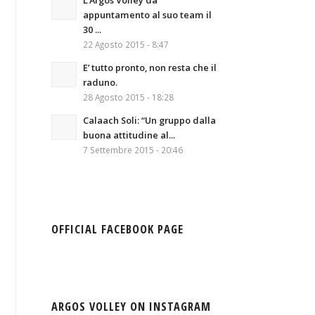
L’Argos Volley da
appuntamento al suo team il
30 ...
22 Agosto 2015 - 8:47
E’ tutto pronto, non resta che il
raduno.
28 Agosto 2015 - 18:28
Calaach Soli: “Un gruppo dalla
buona attitudine al...
7 Settembre 2015 - 20:46
OFFICIAL FACEBOOK PAGE
ARGOS VOLLEY ON INSTAGRAM