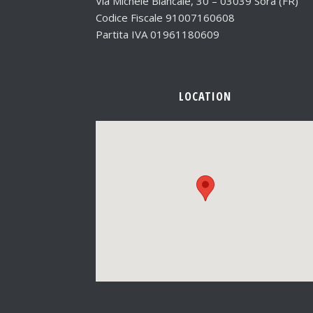
Via Michele Biancale, 30 – 03039 Sora (FR)
Codice Fiscale 91007160608
Partita IVA 01961180609
LOCATION