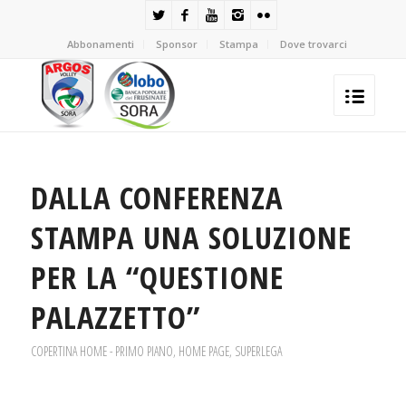
Abbonamenti
Sponsor
Stampa
Dove trovarci
DALLA CONFERENZA
STAMPA UNA SOLUZIONE
PER LA “QUESTIONE
PALAZZETTO”
COPERTINA HOME - PRIMO PIANO
,
HOME PAGE
,
SUPERLEGA