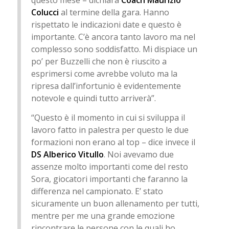
questo mese – dichiara
Coach Maurizio
Colucci
al termine della gara. Hanno
rispettato le indicazioni date e questo è
importante. C’è ancora tanto lavoro ma nel
complesso sono soddisfatto. Mi dispiace un
po’ per Buzzelli che non è riuscito a
esprimersi come avrebbe voluto ma la
ripresa dall’infortunio è evidentemente
notevole e quindi tutto arriverà”.
“Questo è il momento in cui si sviluppa il
lavoro fatto in palestra per questo le due
formazioni non erano al top – dice invece il
DS Alberico Vitullo
. Noi avevamo due
assenze molto importanti come del resto
Sora, giocatori importanti che faranno la
differenza nel campionato. E’ stato
sicuramente un buon allenamento per tutti,
mentre per me una grande emozione
rincontrare le persone con le quali ho