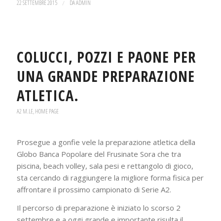
22 SETTEMBRE 2015
/
DA
ADMIN
COLUCCI, POZZI E PAONE PER
UNA GRANDE PREPARAZIONE
ATLETICA.
A2 M.LE
,
HOME PAGE
Prosegue a gonfie vele la preparazione atletica della
Globo Banca Popolare del Frusinate Sora che tra
piscina, beach volley, sala pesi e rettangolo di gioco,
sta cercando di raggiungere la migliore forma fisica per
affrontare il prossimo campionato di Serie A2.
Il percorso di preparazione è iniziato lo scorso 2
settembre e a oggi grande e importante risulta il