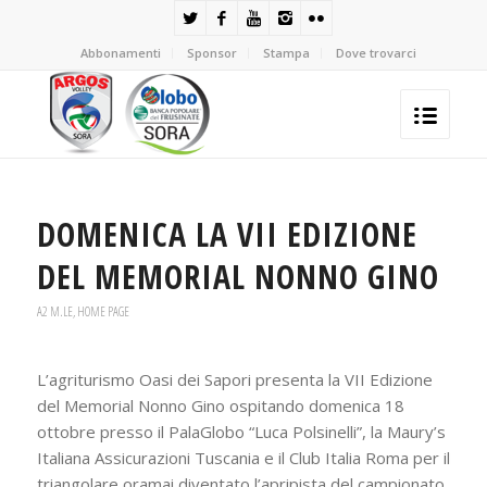
Abbonamenti
Sponsor
Stampa
Dove trovarci
DOMENICA LA VII EDIZIONE
DEL MEMORIAL NONNO GINO
A2 M.LE
,
HOME PAGE
L’agriturismo Oasi dei Sapori presenta la VII Edizione
del Memorial Nonno Gino ospitando domenica 18
ottobre presso il PalaGlobo “Luca Polsinelli”, la Maury’s
Italiana Assicurazioni Tuscania e il Club Italia Roma per il
triangolare oramai diventato l’apripista del campionato