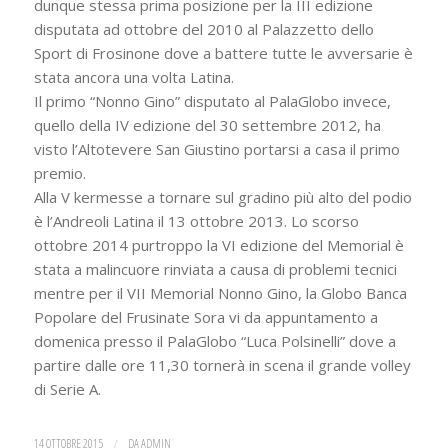
dunque stessa prima posizione per la III edizione
disputata ad ottobre del 2010 al Palazzetto dello
Sport di Frosinone dove a battere tutte le avversarie è
stata ancora una volta Latina.
Il primo “Nonno Gino” disputato al PalaGlobo invece,
quello della IV edizione del 30 settembre 2012, ha
visto l’Altotevere San Giustino portarsi a casa il primo
premio.
Alla V kermesse a tornare sul gradino più alto del podio
è l’Andreoli Latina il 13 ottobre 2013. Lo scorso
ottobre 2014 purtroppo la VI edizione del Memorial è
stata a malincuore rinviata a causa di problemi tecnici
mentre per il VII Memorial Nonno Gino, la Globo Banca
Popolare del Frusinate Sora vi da appuntamento a
domenica presso il PalaGlobo “Luca Polsinelli” dove a
partire dalle ore 11,30 tornerà in scena il grande volley
di Serie A.
14 OTTOBRE 2015
/
DA
ADMIN