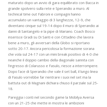
maturato dopo un avvio di gara equilibrato con Bacca in
grande spolvero sulla rete e Sperandio a muro. Al
technical time out Fabroni e compagni hanno
accumulato un vantaggio di 3 lunghezze, 12-9, che
diventano cinque sul 19-14 dopo il muro di Sperandio ai
danni di Santangelo e la pipe di Mariano. Coach Bosco
inserisce Gradi su Di Santi e con Cittadino che lavora
bene a muro, gli avversari della Globo si riportano
sotto 20-17. Ancora pericolosa la formazione sorana
che vola sul 24-17 con un mini break positivo di 4-0 che
neanche il doppio cambio della diagonale sannita con
l’ingresso di Colarusso e Fasulo, riesce a interrompere.
Dopo l’ace di Sperandio che vale il set ball, il lungo linea
di Fasulo vorrebbe far rientrare i suoi nel set ma la
battuta out di Magnani dichiara chiuso il parziale sul 25-
18.
Pareggia i conti nel secondo game la Mobilya Aversa
con un 21-25 che mette in mostra le ambizioni