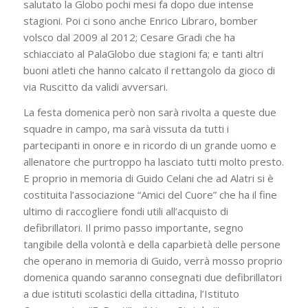
salutato la Globo pochi mesi fa dopo due intense
stagioni. Poi ci sono anche Enrico Libraro, bomber
volsco dal 2009 al 2012; Cesare Gradi che ha
schiacciato al PalaGlobo due stagioni fa; e tanti altri
buoni atleti che hanno calcato il rettangolo da gioco di
via Ruscitto da validi avversari.
La festa domenica però non sarà rivolta a queste due
squadre in campo, ma sarà vissuta da tutti i
partecipanti in onore e in ricordo di un grande uomo e
allenatore che purtroppo ha lasciato tutti molto presto.
E proprio in memoria di Guido Celani che ad Alatri si è
costituita l’associazione “Amici del Cuore” che ha il fine
ultimo di raccogliere fondi utili all’acquisto di
defibrillatori. Il primo passo importante, segno
tangibile della volontà e della caparbietà delle persone
che operano in memoria di Guido, verrà mosso proprio
domenica quando saranno consegnati due defibrillatori
a due istituti scolastici della cittadina, l’Istituto