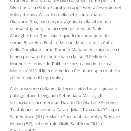
straniero nella storia del club rossoblù, come per Da
Silva Costa la Globo Scarabeo rappresenta l’esordio nel
volley italiano. Al centro della rete confermato
Giancarlo Rau, uno dei protagonisti della vittoriosa
scorsa stagione, che accoglie gli arrivi di Paolo
Alborghetti ex Tuscania e quindi ex compagno dei
sorani Buzzelli e Festi, e Michael Menicali dalla Caffè
Aiello Corigliano come Romolo Mariano. A schiacciare ci
hanno pensato il riconfermato classe ’92 Michele
Marinelli e Leonardo Puliti lo scorso anno in forza al
Molfetta (A1). Il libero è Andrea Cesarini esperto atleta
al nono anno di Lega volley.
A disposizione della guida tecnica viterbese il giovane
palleggiatore trevigiano Sebastiano Marsili; gli
schiacciatori riconfermati Davide De Mattei e Simone
Testalepre, assieme a Catalin Julian Tataru dall’Olimpia
Sant’Antioco (B1) e Mauro Sacripanti dal Volley Segrate
Milano (B2); e il centrale Giulio Santilli ex Città di
Castello (B2).