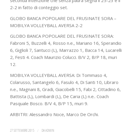
seconda intenzione che senza paura segna il 25-23 e il
2-2 in fatto di conteggio set.
GLOBO BANCA POPOLARE DEL FRUSINATE SORA –
MOBILYA VOLLEYBALL AVERSA 2-2
GLOBO BANCA POPOLARE DEL FRUSINATE SORA:
Fabroni 5, Buzzelli 4, Rosso n.e., Mariano 16, Sperandio
6, Giglioli 7, Santucci (L), Marrazzo 1, Bacca 14, Lucarelli
2, Festi 4. Coach Maurizio Colucci. B/V 2, B/P 18, muri
12.
MOBILYA VOLLEYBALL AVERSA: Di Tommaso 4,
Colarusso, Santangelo 6, Fasulo 4, Di Santi 10, Libraro
n.e., Magnani 8, Gradi, Giacobelli 15, Fabi 2, Cittadino 6,
Battista (L), Lombardi (L), De Caria (L) n.e.. Coach
Pasquale Bosco. B/V 4, B/P 15, muri 9.
ARBITRI: Alessandro Noce, Marco De Orchi.
27 SETTEMBRE 2015
/
DA
ADMIN