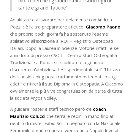
molto perché i grandi risultati sono figli di
tante e grandi fatiche”.
Ad aiutare e a lavorare parallelamente con Andrea
Pozzi c’è l’altro preparatore atletico,
Giacomo Paone
che proprio pochi giorni fa ha sostenuto l’esame
abilitativo all’iscrizione al ROI – Registro Osteopati
Italiani. Dopo la Laurea in Scienze Motorie infatti, e sei
anni di studi presso CSOT – Centro Studi Osteopatia
Tradizionale a Roma, si è abilitato e a gennaio
discuterà un’ambiziosa tesi sperimentale sull’ “Utilizzo
del kinesiotaping post trattamento osteopatico sugli
atleti” e ritirerà il suo Diploma in Osteopatia. A Giacomo
ovviamente le più vive congratulazioni da parte di tutta
la società Argos Volley.
A guidare roster e staff tecnico però c’è
coach
Maurizio Colucci
che terrà le redini in mano fino al
rientro di mister Fabio Soli impegnato con la Nazionale
Femminile durante questo week end a Napoli dove al