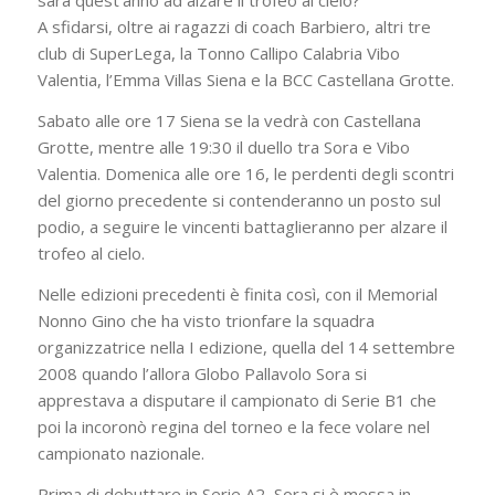
sarà quest’anno ad alzare il trofeo al cielo?
A sfidarsi, oltre ai ragazzi di coach Barbiero, altri tre
club di SuperLega, la Tonno Callipo Calabria Vibo
Valentia, l’Emma Villas Siena e la BCC Castellana Grotte.
Sabato alle ore 17 Siena se la vedrà con Castellana
Grotte, mentre alle 19:30 il duello tra Sora e Vibo
Valentia. Domenica alle ore 16, le perdenti degli scontri
del giorno precedente si contenderanno un posto sul
podio, a seguire le vincenti battaglieranno per alzare il
trofeo al cielo.
Nelle edizioni precedenti è finita così, con il Memorial
Nonno Gino che ha visto trionfare la squadra
organizzatrice nella I edizione, quella del 14 settembre
2008 quando l’allora Globo Pallavolo Sora si
apprestava a disputare il campionato di Serie B1 che
poi la incoronò regina del torneo e la fece volare nel
campionato nazionale.
Prima di debuttare in Serie A2, Sora si è messa in