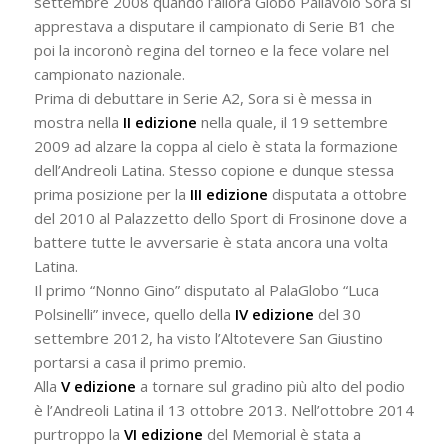
settembre 2008 quando l’allora Globo Pallavolo Sora si
apprestava a disputare il campionato di Serie B1 che
poi la incoronò regina del torneo e la fece volare nel
campionato nazionale.
Prima di debuttare in Serie A2, Sora si è messa in
mostra nella
II edizione
nella quale, il 19 settembre
2009 ad alzare la coppa al cielo è stata la formazione
dell’Andreoli Latina. Stesso copione e dunque stessa
prima posizione per la
III edizione
disputata a ottobre
del 2010 al Palazzetto dello Sport di Frosinone dove a
battere tutte le avversarie è stata ancora una volta
Latina.
Il primo “Nonno Gino” disputato al PalaGlobo “Luca
Polsinelli” invece, quello della
IV edizione
del 30
settembre 2012, ha visto l’Altotevere San Giustino
portarsi a casa il primo premio.
Alla
V edizione
a tornare sul gradino più alto del podio
è l’Andreoli Latina il 13 ottobre 2013. Nell’ottobre 2014
purtroppo la
VI edizione
del Memorial è stata a