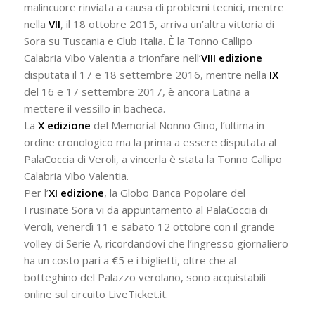
malincuore rinviata a causa di problemi tecnici, mentre
nella
VII
, il 18 ottobre 2015, arriva un’altra vittoria di
Sora su Tuscania e Club Italia. È la Tonno Callipo
Calabria Vibo Valentia a trionfare nell’
VIII edizione
disputata il 17 e 18 settembre 2016, mentre nella
IX
del 16 e 17 settembre 2017, è ancora Latina a
mettere il vessillo in bacheca.
La
X edizione
del Memorial Nonno Gino, l’ultima in
ordine cronologico ma la prima a essere disputata al
PalaCoccia di Veroli, a vincerla è stata la Tonno Callipo
Calabria Vibo Valentia.
Per l’
XI edizione
, la Globo Banca Popolare del
Frusinate Sora vi da appuntamento al PalaCoccia di
Veroli, venerdì 11 e sabato 12 ottobre con il grande
volley di Serie A, ricordandovi che l’ingresso giornaliero
ha un costo pari a €5 e i biglietti, oltre che al
botteghino del Palazzo verolano, sono acquistabili
online sul circuito LiveTicket.it.