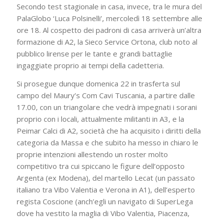
Secondo test stagionale in casa, invece, tra le mura del
PalaGlobo ‘Luca Polsinelli’, mercoledì 18 settembre alle
ore 18. Al cospetto dei padroni di casa arriverà un’altra
formazione di A2, la Sieco Service Ortona, club noto al
pubblico lirense per le tante e grandi battaglie
ingaggiate proprio ai tempi della cadetteria.
Si prosegue dunque domenica 22 in trasferta sul
campo del Maury’s Com Cavi Tuscania, a partire dalle
17.00, con un triangolare che vedrà impegnati i sorani
proprio con i locali, attualmente militanti in A3, e la
Peimar Calci di A2, società che ha acquisito i diritti della
categoria da Massa e che subito ha messo in chiaro le
proprie intenzioni allestendo un roster molto
competitivo tra cui spiccano le figure dell’opposto
Argenta (ex Modena), del martello Lecat (un passato
italiano tra Vibo Valentia e Verona in A1), dell’esperto
regista Coscione (anch’egli un navigato di SuperLega
dove ha vestito la maglia di Vibo Valentia, Piacenza,