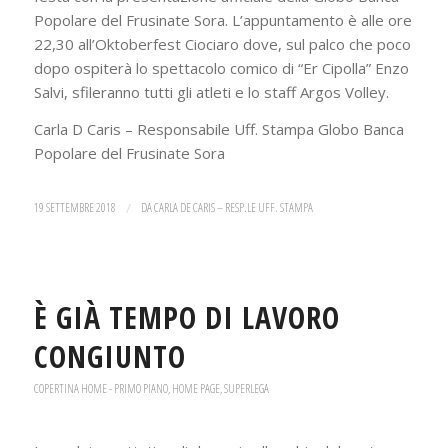
Popolare del Frusinate Sora. L’appuntamento è alle ore
22,30 all’Oktoberfest Ciociaro dove, sul palco che poco
dopo ospiterà lo spettacolo comico di “Er Cipolla” Enzo
Salvi, sfileranno tutti gli atleti e lo staff Argos Volley.
Carla D Caris – Responsabile Uff. Stampa Globo Banca
Popolare del Frusinate Sora
19 SETTEMBRE 2018
/
DA
CARLA DE CARIS – RESP.LE UFF. STAMPA
È GIÀ TEMPO DI LAVORO
CONGIUNTO
COPERTINA HOME - PRIMO PIANO
,
HOME PAGE
,
SUPERLEGA