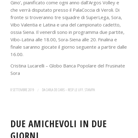
Gino’, pianificato come ogni anno dall’Argos Volley e
che verrà disputato presso il PalaCoccia di Veroli. Di
fronte si troveranno tre squadre di SuperLega, Sora,
Vibo Valentia e Latina e una del campionato cadetto,
ossia Siena. Il venerdì sono in programma due partite,
Vibo-Latina alle 18.00, Sora-Siena alle 20. Finalina e
finale saranno giocate il giorno seguente a partire dalle
16.00.
Cristina Lucarelli – Globo Banca Popolare del Frusinate
Sora
8 SETTEMBRE 2019
/
DA
CARLA DE CARIS – RESP.LE UFF. STAMPA
DUE AMICHEVOLI IN DUE
GIORNI