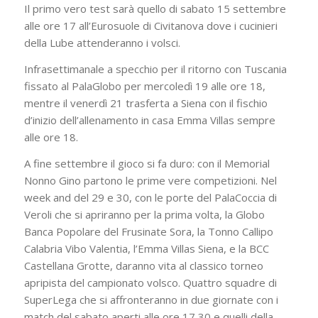
Il primo vero test sarà quello di sabato 15 settembre
alle ore 17 all’Eurosuole di Civitanova dove i cucinieri
della Lube attenderanno i volsci.
Infrasettimanale a specchio per il ritorno con Tuscania
fissato al PalaGlobo per mercoledì 19 alle ore 18,
mentre il venerdì 21 trasferta a Siena con il fischio
d’inizio dell’allenamento in casa Emma Villas sempre
alle ore 18.
A fine settembre il gioco si fa duro: con il Memorial
Nonno Gino partono le prime vere competizioni. Nel
week and del 29 e 30, con le porte del PalaCoccia di
Veroli che si apriranno per la prima volta, la Globo
Banca Popolare del Frusinate Sora, la Tonno Callipo
Calabria Vibo Valentia, l’Emma Villas Siena, e la BCC
Castellana Grotte, daranno vita al classico torneo
apripista del campionato volsco. Quattro squadre di
SuperLega che si affronteranno in due giornate con i
match del sabato aperti alle ore 17,30 e quelli della