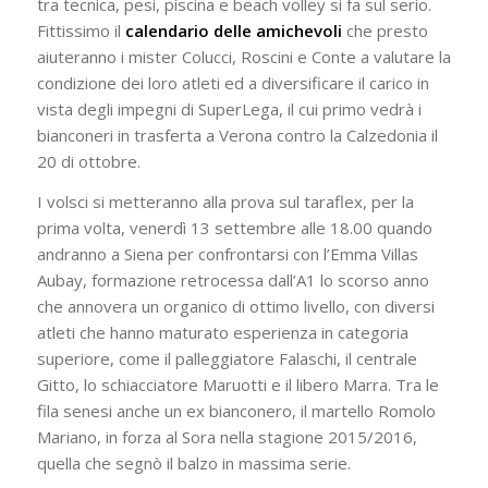
tra tecnica, pesi, piscina e beach volley si fa sul serio.
Fittissimo il
calendario delle amichevoli
che presto
aiuteranno i mister Colucci, Roscini e Conte a valutare la
condizione dei loro atleti ed a diversificare il carico in
vista degli impegni di SuperLega, il cui primo vedrà i
bianconeri in trasferta a Verona contro la Calzedonia il
20 di ottobre.
I volsci si metteranno alla prova sul taraflex, per la
prima volta, venerdì 13 settembre alle 18.00 quando
andranno a Siena per confrontarsi con l’Emma Villas
Aubay, formazione retrocessa dall’A1 lo scorso anno
che annovera un organico di ottimo livello, con diversi
atleti che hanno maturato esperienza in categoria
superiore, come il palleggiatore Falaschi, il centrale
Gitto, lo schiacciatore Maruotti e il libero Marra. Tra le
fila senesi anche un ex bianconero, il martello Romolo
Mariano, in forza al Sora nella stagione 2015/2016,
quella che segnò il balzo in massima serie.