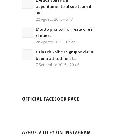
L’Argos Volley da
appuntamento al suo team il
30 ...
22 Agosto 2015 - 8:47
E’ tutto pronto, non resta che il
raduno.
28 Agosto 2015 - 18:28
Calaach Soli: “Un gruppo dalla
buona attitudine al...
7 Settembre 2015 - 20:46
OFFICIAL FACEBOOK PAGE
ARGOS VOLLEY ON INSTAGRAM