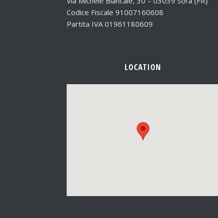
Via Michele Biancale, 30 – 03039 Sora (FR)
Codice Fiscale 91007160608
Partita IVA 01961180609
LOCATION