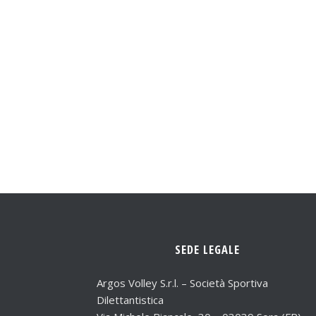
SEDE LEGALE
Argos Volley S.r.l. – Società Sportiva
Dilettantistica