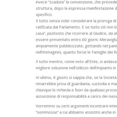
invece “scaduta” la convenzione, che prevede c
struttura, dopo la espressa manifestazione di
specifico.
Il tutto senza voler considerare la proroga 
ratificata dal Parlamento. E se tutto ciò non b
casa”, piuttosto che ricorrere al Giudice, da at
essere presentato entro 60 giorni. Meravigli
ampiamente pubblicizzate, gettando nel panic
nell’immagine), quanto forse le Famiglie dei R
Il tutto mentre, come noto all’Ente, si andav
migliore soluzione nell’utilizzo dell’impianto 
In ultimo, è giusto si sappia che, se la Societ
rimarrebbe priva di guardiania, custodia e ma
chiunque lo richieda e fuori da qualsiasi pro
assunzione di responsabilità a carico dei nuovi
Vorremmo su certi argomenti incontrare interl
“sommosse” a cui abbiamo assistito anche in 