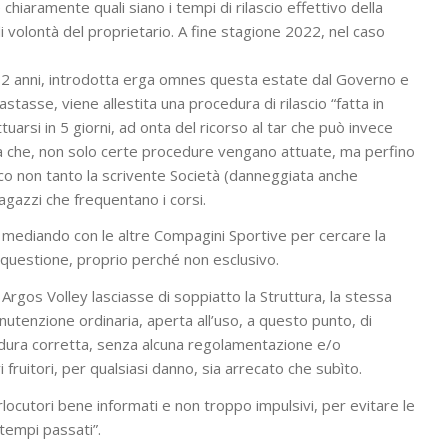
hiaramente quali siano i tempi di rilascio effettivo della
 volontà del proprietario. A fine stagione 2022, nel caso
di 2 anni, introdotta erga omnes questa estate dal Governo e
astasse, viene allestita una procedura di rilascio “fatta in
tuarsi in 5 giorni, ad onta del ricorso al tar che può invece
a che, non solo certe procedure vengano attuate, ma perfino
o non tanto la scrivente Società (danneggiata anche
agazzi che frequentano i corsi.
a mediando con le altre Compagini Sportive per cercare la
in questione, proprio perché non esclusivo.
à Argos Volley lasciasse di soppiatto la Struttura, la stessa
nutenzione ordinaria, aperta all’uso, a questo punto, di
cedura corretta, senza alcuna regolamentazione e/o
 fruitori, per qualsiasi danno, sia arrecato che subìto.
ocutori bene informati e non troppo impulsivi, per evitare le
tempi passati”.