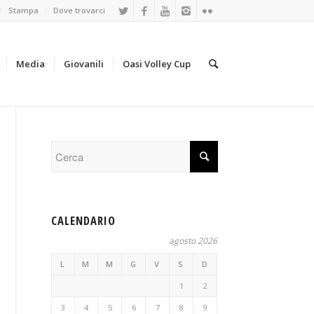
Stampa
Dove trovarci
Media
Giovanili
Oasi Volley Cup
CALENDARIO
agosto 2026
L
M
M
G
V
S
D
1
2
3
4
5
6
7
8
9