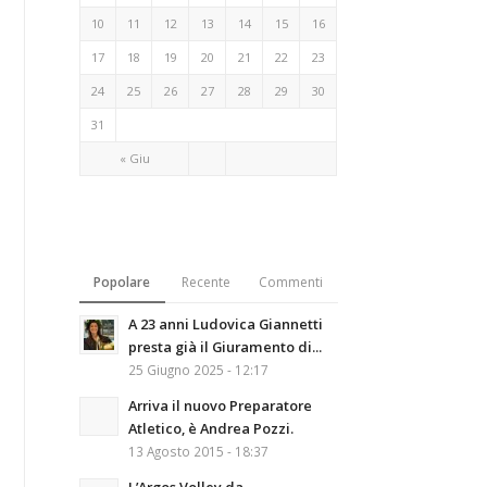
10
11
12
13
14
15
16
17
18
19
20
21
22
23
24
25
26
27
28
29
30
31
« Giu
Popolare
Recente
Commenti
A 23 anni Ludovica Giannetti
presta già il Giuramento di...
25 Giugno 2025 - 12:17
Arriva il nuovo Preparatore
Atletico, è Andrea Pozzi.
13 Agosto 2015 - 18:37