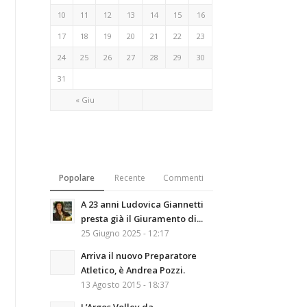
10
11
12
13
14
15
16
17
18
19
20
21
22
23
24
25
26
27
28
29
30
31
« Giu
Popolare
Recente
Commenti
A 23 anni Ludovica Giannetti
presta già il Giuramento di...
25 Giugno 2025 - 12:17
Arriva il nuovo Preparatore
Atletico, è Andrea Pozzi.
13 Agosto 2015 - 18:37