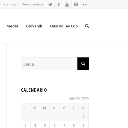
Stampa
Dove trovarci
Media
Giovanili
Oasi Volley Cup
CALENDARIO
agosto 2026
L
M
M
G
V
S
D
1
2
3
4
5
6
7
8
9