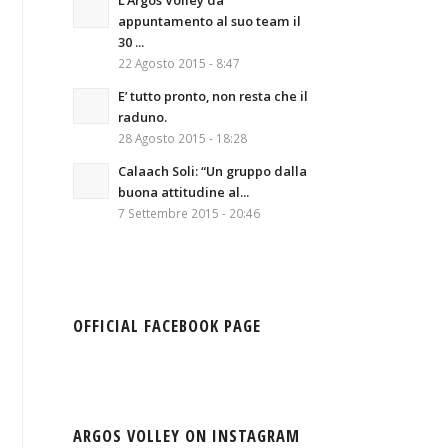
L’Argos Volley da
appuntamento al suo team il
30 ...
22 Agosto 2015 - 8:47
E’ tutto pronto, non resta che il
raduno.
28 Agosto 2015 - 18:28
Calaach Soli: “Un gruppo dalla
buona attitudine al...
7 Settembre 2015 - 20:46
OFFICIAL FACEBOOK PAGE
ARGOS VOLLEY ON INSTAGRAM