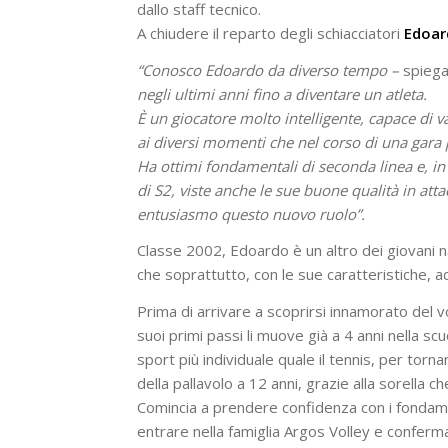
dallo staff tecnico.
A chiudere il reparto degli schiacciatori
Edoar
“Conosco Edoardo da diverso tempo –
spieg
negli ultimi anni fino a diventare un atleta.
È un giocatore molto intelligente, capace di 
ai diversi momenti che nel corso di una gara
Ha ottimi fondamentali di seconda linea e, in
di S2, viste anche le sue buone qualità in att
entusiasmo questo nuovo ruolo”.
Classe 2002, Edoardo è un altro dei giovani na
che soprattutto, con le sue caratteristiche, ad
Prima di arrivare a scoprirsi innamorato del vo
suoi primi passi li muove già a 4 anni nella s
sport più individuale quale il tennis, per to
della pallavolo a 12 anni, grazie alla sorella 
Comincia a prendere confidenza con i fondament
entrare nella famiglia Argos Volley e confer