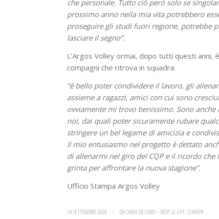
che personale. Tutto ciò però solo se singola
prossimo anno nella mia vita potrebbero esse
proseguire gli studi fuori regione, potrebbe 
lasciare il segno”.
L’Argos Volley ormai, dopo tutti questi anni, è
compagni che ritrova in squadra:
“è bello poter condividere il lavoro, gli alle
assieme a ragazzi, amici con cui sono cresciut
ovviamente mi trovo benissimo. Sono anche mol
noi, dai quali poter sicuramente rubare qualch
stringere un bel legame di amicizia e condivi
Il mio entusiasmo nel progetto è dettato anc
di allenarmi nel giro del CQP e il ricordo che
grinta per affrontare la nuova stagione”.
Ufficio Stampa Argos Volley
14 SETTEMBRE 2020
/
DA
CARLA DE CARIS – RESP.LE UFF. STAMPA