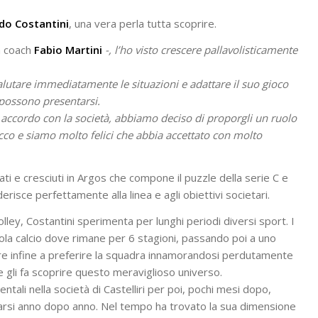
do Costantini
, una vera perla tutta scoprire.
a coach
Fabio Martini
-, l’ho visto crescere pallavolisticamente
valutare immediatamente le situazioni e adattare il suo gioco
 possono presentarsi.
 accordo con la società, abbiamo deciso di proporgli un ruolo
acco e siamo molto felici che abbia accettato con molto
ti e cresciuti in Argos che compone il puzzle della serie C e
erisce perfettamente alla linea e agli obiettivi societari.
lley, Costantini sperimenta per lunghi periodi diversi sport. I
cuola calcio dove rimane per 6 stagioni, passando poi a uno
rnare infine a preferire la squadra innamorandosi perdutamente
che gli fa scoprire questo meraviglioso universo.
ali nella società di Castelliri per poi, pochi mesi dopo,
marsi anno dopo anno. Nel tempo ha trovato la sua dimensione