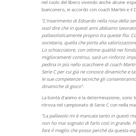
nel ruolo del libero vivendo anche alcune espe
bianconero, in accordo con coach Martini e il 
“L’inserimento di Edoardo nella rosa della s
vuol dire che in questi anni abbiamo lavorato
pallavolisticamente proprio tra queste fila. C
societaria, quella che porta alla valorizzazione
Lo schiacciatore, con ottime qualità nei fond
miglioramenti continui, sarà un rinforzo imp
pedina in più nello scacchiere di coach Marti
Serie C per cui già ne conosce dinamiche e ta
le sue competenze tecniche gli consentiranno 
dinamiche di gioco”.
La bontà d’animo e la determinazione, sono tra
ritrova nel campionato di Serie C con nella ma
“La pallavolo mi è mancata tanto in questi me
non ho mai sognato di farlo così in grande. P
fare il meglio che posso perché da questa espe