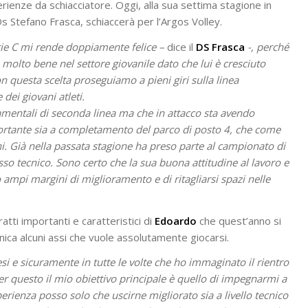
rienze da schiacciatore. Oggi, alla sua settima stagione in
Ds Stefano Frasca, schiaccerà per l’Argos Volley.
erie C mi rende doppiamente felice –
dice il
DS Frasca
-, perché
 molto bene nel settore giovanile dato che lui è cresciuto
on questa scelta proseguiamo a pieni giri sulla linea
 dei giovani atleti.
amentali di seconda linea ma che in attacco sta avendo
ortante sia a completamento del parco di posto 4, che come
ni. Già nella passata stagione ha preso parte al campionato di
sso tecnico. Sono certo che la sua buona attitudine al lavoro e
ampi margini di miglioramento e di ritagliarsi spazi nelle
tti importanti e caratteristici di
Edoardo
che quest’anno si
nica alcuni assi che vuole assolutamente giocarsi.
si e sicuramente in tutte le volte che ho immaginato il rientro
er questo il mio obiettivo principale è quello di impegnarmi a
rienza posso solo che uscirne migliorato sia a livello tecnico