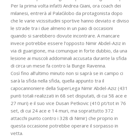
Per la prima volta infatti Andrea Giani, ora coach dei
milanesi, entrerà al PalaGlobo da protagonista dopo
che le varie vicissitudini sportive hanno deviato e diviso
le strade tra i due almeno in un paio di occasioni
quando si sarebbero dovute incontrare. A mancare
invece potrebbe essere l’opposto Nimir Abdel-Aziz in
via di guarigione, ma comunque in forte dubbio, da una
lesione ai muscoli addominali accusata durante la sfida
di circa un mese fa contro la Bunge Ravenna.
Così fino all’ultimo minuto non si saprà se in campo ci
sarà la sfida nella sfida, quella appunto tra il
capocannoniere della SuperLega Nimir Abdel-Aziz (431
punti totali realizzati in 68 set disputati, di cui 58 ace e
27 muri) e il suo vice Dusan Petkovic (410 pt/tot in 76
set, di cui 24 ace e 14 muri, ma soprattutto 372
attacchi punto contro i 328 di Nimir) che proprio in
questa occasione potrebbe operare il sorpasso in
vetta.