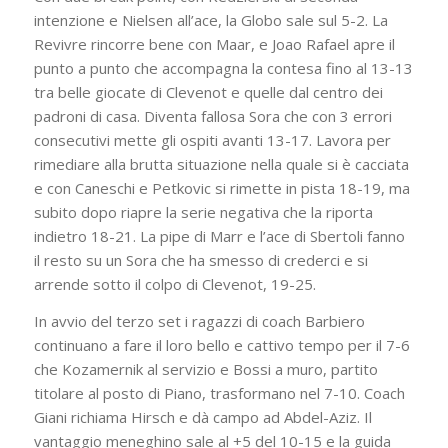
intenzione e Nielsen all’ace, la Globo sale sul 5-2. La
Revivre rincorre bene con Maar, e Joao Rafael apre il
punto a punto che accompagna la contesa fino al 13-13
tra belle giocate di Clevenot e quelle dal centro dei
padroni di casa. Diventa fallosa Sora che con 3 errori
consecutivi mette gli ospiti avanti 13-17. Lavora per
rimediare alla brutta situazione nella quale si è cacciata
e con Caneschi e Petkovic si rimette in pista 18-19, ma
subito dopo riapre la serie negativa che la riporta
indietro 18-21. La pipe di Marr e l’ace di Sbertoli fanno
il resto su un Sora che ha smesso di crederci e si
arrende sotto il colpo di Clevenot, 19-25.
In avvio del terzo set i ragazzi di coach Barbiero
continuano a fare il loro bello e cattivo tempo per il 7-6
che Kozamernik al servizio e Bossi a muro, partito
titolare al posto di Piano, trasformano nel 7-10. Coach
Giani richiama Hirsch e dà campo ad Abdel-Aziz. Il
vantaggio meneghino sale al +5 del 10-15 e la guida