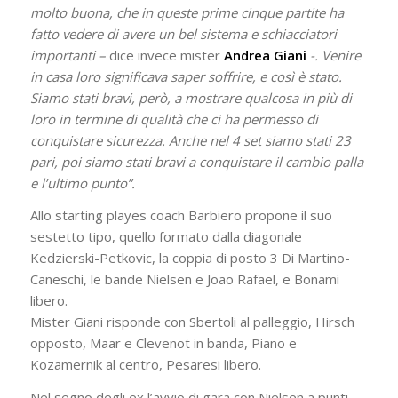
molto buona, che in queste prime cinque partite ha
fatto vedere di avere un bel sistema e schiacciatori
importanti –
dice invece mister
Andrea Giani
-. Venire
in casa loro significava saper soffrire, e così è stato.
Siamo stati bravi, però, a mostrare qualcosa in più di
loro in termine di qualità che ci ha permesso di
conquistare sicurezza. Anche nel 4 set siamo stati 23
pari, poi siamo stati bravi a conquistare il cambio palla
e l’ultimo punto”.
Allo starting playes coach Barbiero propone il suo
sestetto tipo, quello formato dalla diagonale
Kedzierski-Petkovic, la coppia di posto 3 Di Martino-
Caneschi, le bande Nielsen e Joao Rafael, e Bonami
libero.
Mister Giani risponde con Sbertoli al palleggio, Hirsch
opposto, Maar e Clevenot in banda, Piano e
Kozamernik al centro, Pesaresi libero.
Nel segno degli ex l’avvio di gara con Nielsen a punti