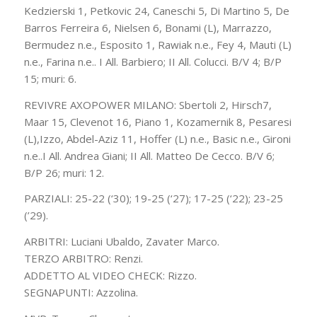
Kedzierski 1, Petkovic 24, Caneschi 5, Di Martino 5, De
Barros Ferreira 6, Nielsen 6, Bonami (L), Marrazzo,
Bermudez n.e., Esposito 1, Rawiak n.e., Fey 4, Mauti (L)
n.e., Farina n.e.. I All. Barbiero; II All. Colucci. B/V 4; B/P
15; muri: 6.
REVIVRE AXOPOWER MILANO: Sbertoli 2, Hirsch7,
Maar 15, Clevenot 16, Piano 1, Kozamernik 8, Pesaresi
(L),Izzo, Abdel-Aziz 11, Hoffer (L) n.e., Basic n.e., Gironi
n.e..I All. Andrea Giani; II All. Matteo De Cecco. B/V 6;
B/P 26; muri: 12.
PARZIALI: 25-22 (‘30); 19-25 (‘27); 17-25 (‘22); 23-25
(’29).
ARBITRI: Luciani Ubaldo, Zavater Marco.
TERZO ARBITRO: Renzi.
ADDETTO AL VIDEO CHECK: Rizzo.
SEGNAPUNTI: Azzolina.