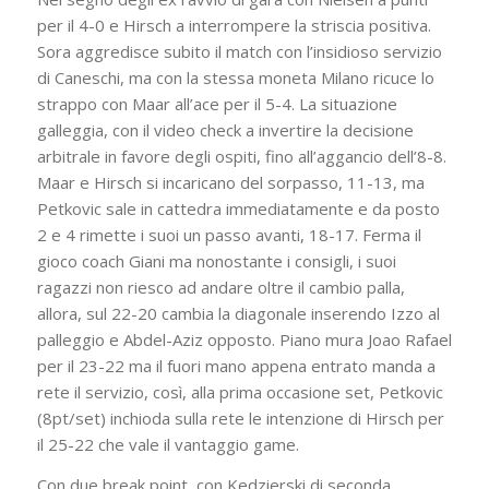
per il 4-0 e Hirsch a interrompere la striscia positiva.
Sora aggredisce subito il match con l’insidioso servizio
di Caneschi, ma con la stessa moneta Milano ricuce lo
strappo con Maar all’ace per il 5-4. La situazione
galleggia, con il video check a invertire la decisione
arbitrale in favore degli ospiti, fino all’aggancio dell’8-8.
Maar e Hirsch si incaricano del sorpasso, 11-13, ma
Petkovic sale in cattedra immediatamente e da posto
2 e 4 rimette i suoi un passo avanti, 18-17. Ferma il
gioco coach Giani ma nonostante i consigli, i suoi
ragazzi non riesco ad andare oltre il cambio palla,
allora, sul 22-20 cambia la diagonale inserendo Izzo al
palleggio e Abdel-Aziz opposto. Piano mura Joao Rafael
per il 23-22 ma il fuori mano appena entrato manda a
rete il servizio, così, alla prima occasione set, Petkovic
(8pt/set) inchioda sulla rete le intenzione di Hirsch per
il 25-22 che vale il vantaggio game.
Con due break point, con Kedzierski di seconda