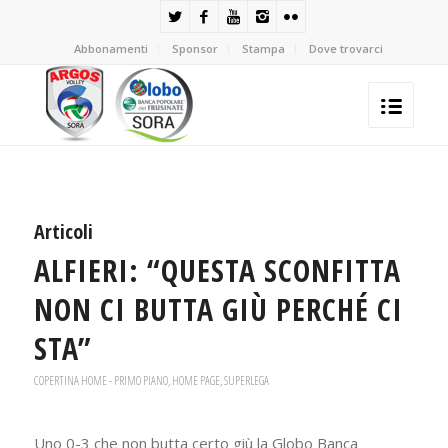
Abbonamenti
Sponsor
Stampa
Dove trovarci
Articoli
ALFIERI: “QUESTA SCONFITTA
NON CI BUTTA GIÙ PERCHÉ CI
STA”
COPERTINA HOME - PRIMO PIANO
,
HOME PAGE
,
SUPERLEGA
Uno 0-3 che non butta certo giù la Globo Banca