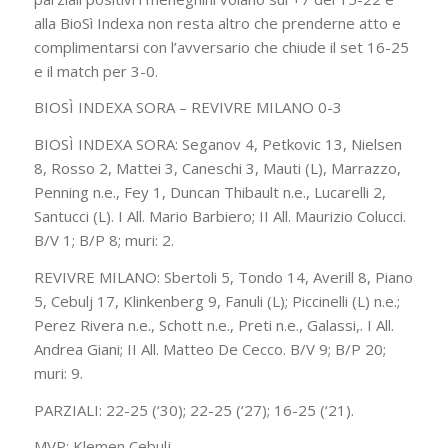
alla BioSì Indexa non resta altro che prenderne atto e
complimentarsi con l’avversario che chiude il set 16-25
e il match per 3-0.
BIOSÌ INDEXA SORA – REVIVRE MILANO 0-3
BIOSÌ INDEXA SORA: Seganov 4, Petkovic 13, Nielsen
8, Rosso 2, Mattei 3, Caneschi 3, Mauti (L), Marrazzo,
Penning n.e., Fey 1, Duncan Thibault n.e., Lucarelli 2,
Santucci (L). I All. Mario Barbiero; II All. Maurizio Colucci.
B/V 1; B/P 8; muri: 2.
REVIVRE MILANO: Sbertoli 5, Tondo 14, Averill 8, Piano
5, Cebulj 17, Klinkenberg 9, Fanuli (L); Piccinelli (L) n.e.;
Perez Rivera n.e., Schott n.e., Preti n.e., Galassi,. I All.
Andrea Giani; II All. Matteo De Cecco. B/V 9; B/P 20;
muri: 9.
PARZIALI: 22-25 (‘30); 22-25 (‘27); 16-25 (‘21).
MVP: Klemen Cebulj.