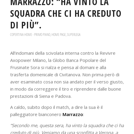
MARRAZZO: “HA VINTO LA
SQUADRA CHE CI HA CREDUTO
DI PIÙ”.
COPERTINA HOME - PRIMO PIANO
,
HOME PAGE
,
SUPERLEGA
All’indomani della scivolata interna contro la Revivre
Axopower Milano, la Globo Banca Popolare del
Frusinate Sora si rialza e pensa al domani e alla
trasferta domenicale di Civitanova. Non prima però di
aver esaminato cosa non sia andato per il verso giusto,
in modo da correggere il tiro e riprendere dalle buone
prestazioni di Siena e Padova.
A caldo, subito dopo il match, a dire la sua è il
palleggiatore bianconero
Marrazzo
:
“Secondo me, questa sera, ha vinto la squadra che ci ha
creduto di più. Veniamo da una sconfitta a Verona, a