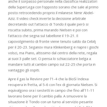
anche il sorpasso personale nella classifica realizzatori
della SuperLega con l’opposto sorano che sale al primo
posto retrocedendo proprio il milanese Nimir Abdel-
Aziz. Il video check inverte la decisione arbitrale
decretando out l’attacco di Tondo il quale però si
riscatta subito, prima murando Nielsen e poi con
l’attacco che segna sul tabellone il 19-21. Il
capovolgimento di fronte viene tenuto saldo da Cebilj
per il 20-23. Seganov mura Klinkenberg e riapre i giochi
volsci, ma Piano, altissimo dal centro della rete, regala
ai suoi 3 palle set. Ci pensa lo schiacciatore belga a
mandare tutti al cambio campo sul 22-25 che porta in
vantaggio gli ospiti.
Apre il gas la Revivre per l’1-4 che la BioSì Indexa
recupera in fretta, al 5-6 con l’ex di giornata Nielsen. Si
equivalgono ora i sestetti in campo che fino all’11-11
lavorano bene per il cambio palla. A smuovere la
situazione è Tondo con un turno al servizio pesante