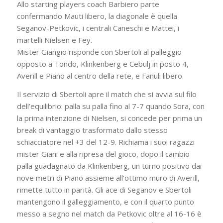
Allo starting players coach Barbiero parte
confermando Mauti libero, la diagonale è quella
Seganov-Petkovic, i centrali Caneschi e Mattei, i
martelli Nielsen e Fey.
Mister Giangio risponde con Sbertoli al palleggio
opposto a Tondo, Klinkenberg e Cebulj in posto 4,
Averill e Piano al centro della rete, e Fanuli libero.
Il servizio di Sbertoli apre il match che si avvia sul filo
dell’equilibrio: palla su palla fino al 7-7 quando Sora, con
la prima intenzione di Nielsen, si concede per prima un
break di vantaggio trasformato dallo stesso
schiacciatore nel +3 del 12-9. Richiama i suoi ragazzi
mister Giani e alla ripresa del gioco, dopo il cambio
palla guadagnato da Klinkenberg, un turno positivo dai
nove metri di Piano assieme all’ottimo muro di Averill,
rimette tutto in parità. Gli ace di Seganov e Sbertoli
mantengono il galleggiamento, e con il quarto punto
messo a segno nel match da Petkovic oltre al 16-16 è