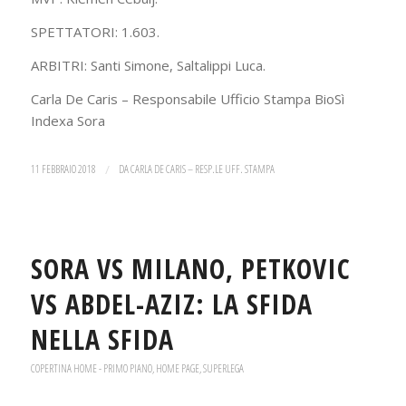
SPETTATORI: 1.603.
ARBITRI: Santi Simone, Saltalippi Luca.
Carla De Caris – Responsabile Ufficio Stampa BioSì
Indexa Sora
11 FEBBRAIO 2018
/
DA
CARLA DE CARIS – RESP.LE UFF. STAMPA
SORA VS MILANO, PETKOVIC
VS ABDEL-AZIZ: LA SFIDA
NELLA SFIDA
COPERTINA HOME - PRIMO PIANO
,
HOME PAGE
,
SUPERLEGA