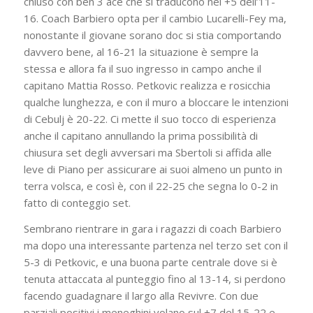
chiuso con ben 3 ace che si traducono nel +5 dell’11-
16. Coach Barbiero opta per il cambio Lucarelli-Fey ma,
nonostante il giovane sorano doc si stia comportando
davvero bene, al 16-21 la situazione è sempre la
stessa e allora fa il suo ingresso in campo anche il
capitano Mattia Rosso. Petkovic realizza e rosicchia
qualche lunghezza, e con il muro a bloccare le intenzioni
di Cebulj è 20-22. Ci mette il suo tocco di esperienza
anche il capitano annullando la prima possibilità di
chiusura set degli avversari ma Sbertoli si affida alle
leve di Piano per assicurare ai suoi almeno un punto in
terra volsca, e così è, con il 22-25 che segna lo 0-2 in
fatto di conteggio set.
Sembrano rientrare in gara i ragazzi di coach Barbiero
ma dopo una interessante partenza nel terzo set con il
5-3 di Petkovic, e una buona parte centrale dove si è
tenuta attaccata al punteggio fino al 13-14, si perdono
facendo guadagnare il largo alla Revivre. Con due
parziali positivi i meneghini volano sul +7 del 15-22 e