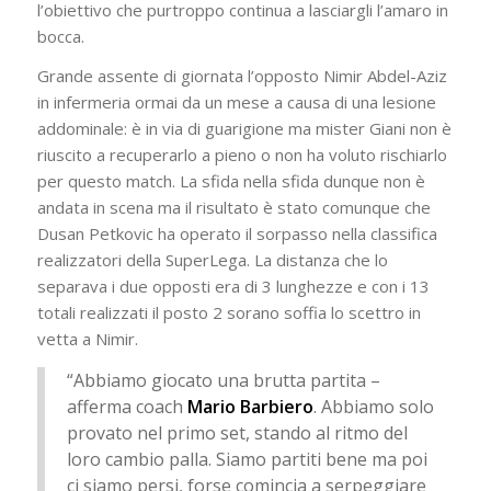
l’obiettivo che purtroppo continua a lasciargli l’amaro in
bocca.
Grande assente di giornata l’opposto Nimir Abdel-Aziz
in infermeria ormai da un mese a causa di una lesione
addominale: è in via di guarigione ma mister Giani non è
riuscito a recuperarlo a pieno o non ha voluto rischiarlo
per questo match. La sfida nella sfida dunque non è
andata in scena ma il risultato è stato comunque che
Dusan Petkovic ha operato il sorpasso nella classifica
realizzatori della SuperLega. La distanza che lo
separava i due opposti era di 3 lunghezze e con i 13
totali realizzati il posto 2 sorano soffia lo scettro in
vetta a Nimir.
“Abbiamo giocato una brutta partita –
afferma coach
Mario Barbiero
. Abbiamo solo
provato nel primo set, stando al ritmo del
loro cambio palla. Siamo partiti bene ma poi
ci siamo persi, forse comincia a serpeggiare