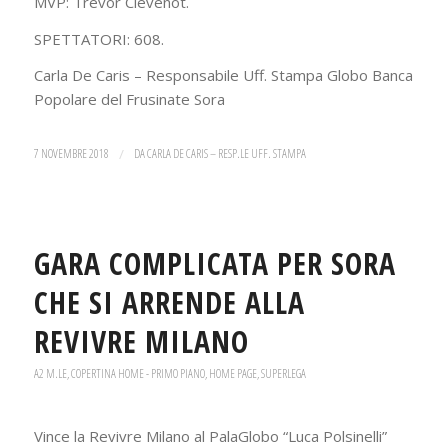
MVP: Trevor Clevenot.
SPETTATORI: 608.
Carla De Caris – Responsabile Uff. Stampa Globo Banca
Popolare del Frusinate Sora
7 NOVEMBRE 2018
/
DA
CARLA DE CARIS – RESP.LE UFF. STAMPA
GARA COMPLICATA PER SORA
CHE SI ARRENDE ALLA
REVIVRE MILANO
A2 M.LE
,
COPERTINA HOME - PRIMO PIANO
,
HOME PAGE
,
SUPERLEGA
Vince la Revivre Milano al PalaGlobo “Luca Polsinelli”