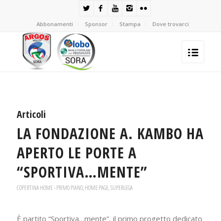
Abbonamenti
Sponsor
Stampa
Dove trovarci
Articoli
LA FONDAZIONE A. KAMBO HA
APERTO LE PORTE A
“SPORTIVA…MENTE”
COPERTINA HOME - PRIMO PIANO
,
HOME PAGE
,
SUPERLEGA
È partito “Sportiva…mente”, il primo progetto dedicato