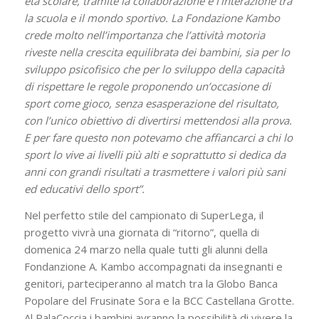
età scolare, tramite la collaborazione e l’interazione tra
la scuola e il mondo sportivo. La Fondazione Kambo
crede molto nell’importanza che l’attività motoria
riveste nella crescita equilibrata dei bambini, sia per lo
sviluppo psicofisico che per lo sviluppo della capacità
di rispettare le regole proponendo un’occasione di
sport come gioco, senza esasperazione del risultato,
con l’unico obiettivo di divertirsi mettendosi alla prova.
E per fare questo non potevamo che affiancarci a chi lo
sport lo vive ai livelli più alti e soprattutto si dedica da
anni con grandi risultati a trasmettere i valori più sani
ed educativi dello sport”.
Nel perfetto stile del campionato di SuperLega, il
progetto vivrà una giornata di “ritorno”, quella di
domenica 24 marzo nella quale tutti gli alunni della
Fondanzione A. Kambo accompagnati da insegnanti e
genitori, parteciperanno al match tra la Globo Banca
Popolare del Frusinate Sora e la BCC Castellana Grotte.
Al PalaCoccia i bambini avranno la possibilità di vivere la