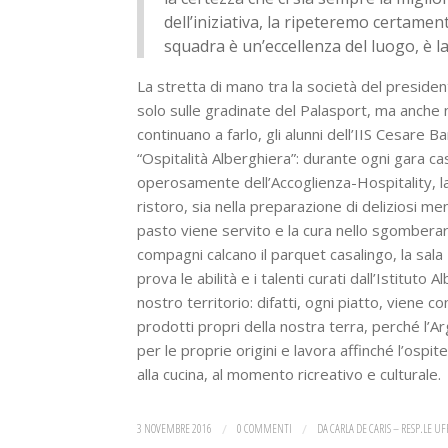
dell’iniziativa, la ripeteremo certame
squadra è un’eccellenza del luogo, è la
La stretta di mano tra la società del president
solo sulle gradinate del Palasport, ma anche n
continuano a farlo, gli alunni dell’IIS Cesare 
“Ospitalità Alberghiera”: durante ogni gara ca
operosamente dell’Accoglienza-Hospitality, la
ristoro, sia nella preparazione di deliziosi me
pasto viene servito e la cura nello sgomberare
compagni calcano il parquet casalingo, la sala 
prova le abilità e i talenti curati dall’Istitut
nostro territorio: difatti, ogni piatto, viene co
prodotti propri della nostra terra, perché l
per le proprie origini e lavora affinché l’ospi
alla cucina, al momento ricreativo e culturale.
3 NOVEMBRE 2016
/
0 COMMENTI
/
DA
CARLA DE CARIS – RESP.LE U