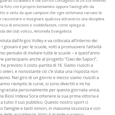
 sguardo strabiliato e dal sorriso contagioso di chi sta vivendo
 la foto con il proprio beniamino oppure l’autografo da
etto e vinta da quei campioni che ogni settimana varcano le
 per raccontarsi e insegnare qualcosa attraverso una disciplina
 ricca di emozioni e soddisfazioni, come spiega la
uola del club volsco, Antonella Evangelista:
oluta dall’Argos Volley e va collocata all’interno dei
 giovani e per le scuole, volti a promuovere l’attività
amo pensato di invitare tutte le scuole – e quest’anno
che partecipano anche al progetto “Oasi dei Sapori”,
ha previsto il costo-partita di 1€. Siamo riusciti a
 celeri, e nonostante ciò c’è stata una risposta non
asmo. Nel giro di un giorno e mezzo siamo riusciti a
 hanno riempito le curve, si sono divertiti e mi ha
 ringraziata personalmente per questa giornata unica,
la Biosì Indexa Sora ottenere la sua prima vittoria e
 a tutto il suo pubblico. Questo nostro sport ci
to famiglie e tanti minori, in massima sicurezza e con
re delle accoglienze. Visto il grande successo