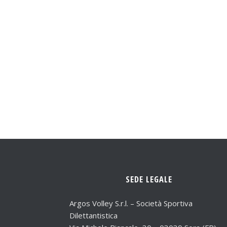
SEDE LEGALE
Argos Volley S.r.l. – Società Sportiva
Dilettantistica