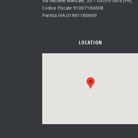
Via Michele Biancale, 30 – 03039 Sora (FR)
Codice Fiscale 91007160608
Partita IVA 01961180609
LOCATION