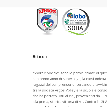
Articoli
COPERTINA HOME - PRIMO PIANO
,
HOME PAGE
,
SUPERLEGA
“Sport e Sociale” sono le parole chiave di que
suo primo anno di SuperLega, la Biosì Indexa S
ragazzi del comprensorio, cercando di avvicina
tra la società Argos Volley e la scuola è conso
che ha portato 380 alunni, provenienti dai 3 ci
alla prima, storica vittoria di A1. Contro la 