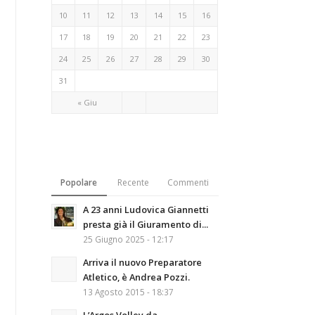
10
11
12
13
14
15
16
17
18
19
20
21
22
23
24
25
26
27
28
29
30
31
« Giu
Popolare
Recente
Commenti
A 23 anni Ludovica Giannetti
presta già il Giuramento di...
25 Giugno 2025 - 12:17
Arriva il nuovo Preparatore
Atletico, è Andrea Pozzi.
13 Agosto 2015 - 18:37