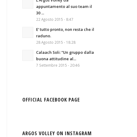
L’Argos Volley da
appuntamento al suo team il
30 ...
22 Agosto 2015 - 8:47
E’ tutto pronto, non resta che il
raduno.
28 Agosto 2015 - 18:28
Calaach Soli: “Un gruppo dalla
buona attitudine al...
7 Settembre 2015 - 20:46
OFFICIAL FACEBOOK PAGE
ARGOS VOLLEY ON INSTAGRAM