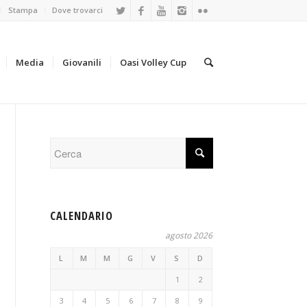
Stampa
Dove trovarci
Media
Giovanili
Oasi Volley Cup
CALENDARIO
agosto 2026
L
M
M
G
V
S
D
1
2
3
4
5
6
7
8
9