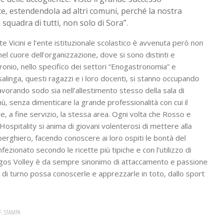
nte, estendendola ad altri comuni, perché la nostra
 squadra di tutti, non solo di Sora”.
e Vicini e l’ente istituzionale scolastico è avvenuta però non
el cuore dell’organizzazione, dove si sono distinti e
Baronio, nello specifico dei settori “Enogastronomia” e
salinga, questi ragazzi e i loro docenti, si stanno occupando
vorando sodo sia nell’allestimento stesso della sala di
nù, senza dimenticare la grande professionalità con cui il
, a fine servizio, la stessa area. Ogni volta che Rosso e
Hospitality si anima di giovani volenterosi di mettere alla
o Alberghiero, facendo conoscere ai loro ospiti le bontà del
nfezionato secondo le ricette più tipiche e con l’utilizzo di
’Argos Volley è da sempre sinonimo di attaccamento e passione
te di turno possa conoscerle e apprezzarle in toto, dallo sport
FF. STAMPA