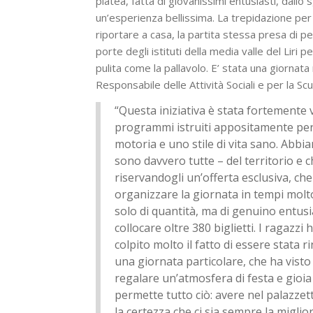
platea, fatta di giovanissimi entusiasti, dallo
un’esperienza bellissima. La trepidazione per
riportare a casa, la partita stessa presa di p
porte degli istituti della media valle del Liri
pulita come la pallavolo. E’ stata una giornata
Responsabile delle Attività Sociali e per la Sc
“Questa iniziativa è stata fortemente v
programmi istruiti appositamente per i
motoria e uno stile di vita sano. Abbi
sono davvero tutte – del territorio e 
riservandogli un’offerta esclusiva, che 
organizzare la giornata in tempi molto
solo di quantità, ma di genuino entusi
collocare oltre 380 biglietti. I ragazzi
colpito molto il fatto di essere stata
una giornata particolare, che ha visto 
regalare un’atmosfera di festa e gioia
permette tutto ciò: avere nel palazzet
la certezza che ci sia sempre la miglio