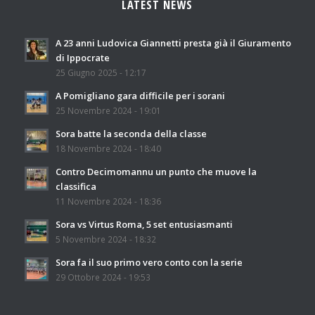
LATEST NEWS
A 23 anni Ludovica Giannetti presta già il Giuramento
di Ippocrate
25 Giugno 2025 - 12:17
A Pomigliano gara difficile per i sorani
25 Novembre 2024 - 19:01
Sora batte la seconda della classe
18 Novembre 2024 - 18:40
Contro Decimomannu un punto che muove la
classifica
11 Novembre 2024 - 18:36
Sora vs Virtus Roma, 5 set entusiasmanti
5 Novembre 2024 - 18:32
Sora fa il suo primo vero conto con la serie
29 Ottobre 2024 - 19:53