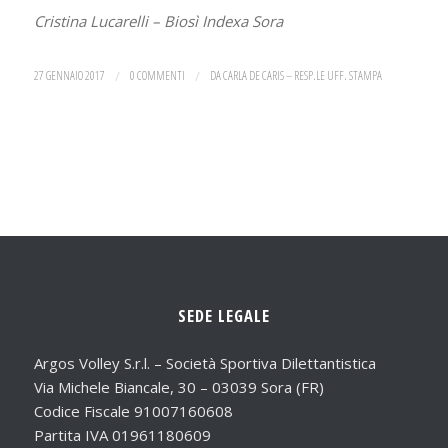
Cristina Lucarelli – Biosì Indexa Sora
27 GENNAIO 2017
/
0 COMMENTI
/
DA
CARLA DE CARIS – RESP.LE UFF. STAMPA
SEDE LEGALE
Argos Volley S.r.l. – Società Sportiva Dilettantistica
Via Michele Biancale, 30 – 03039 Sora (FR)
Codice Fiscale 91007160608
Partita IVA 01961180609