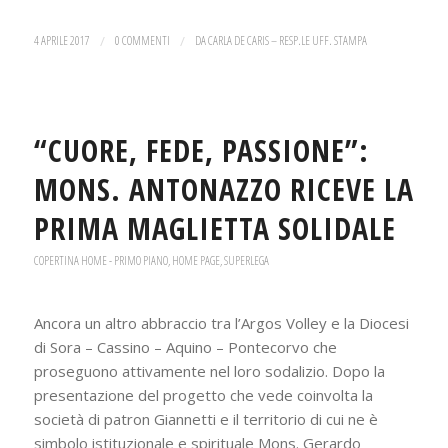
4 APRILE 2017
/
0 COMMENTI
/
DA
CARLA DE CARIS – RESP.LE UFF. STAMPA
“CUORE, FEDE, PASSIONE”:
MONS. ANTONAZZO RICEVE LA
PRIMA MAGLIETTA SOLIDALE
COPERTINA HOME - PRIMO PIANO
,
HOME PAGE
,
SUPERLEGA
Ancora un altro abbraccio tra l’Argos Volley e la Diocesi
di Sora – Cassino – Aquino – Pontecorvo che
proseguono attivamente nel loro sodalizio. Dopo la
presentazione del progetto che vede coinvolta la
società di patron Giannetti e il territorio di cui ne è
simbolo istituzionale e spirituale Mons. Gerardo