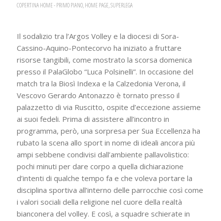
COPERTINA HOME - PRIMO PIANO
,
HOME PAGE
,
SUPERLEGA
Il sodalizio tra l’Argos Volley e la diocesi di Sora-
Cassino-Aquino-Pontecorvo ha iniziato a fruttare
risorse tangibili, come mostrato la scorsa domenica
presso il PalaGlobo “Luca Polsinelli”. In occasione del
match tra la Biosì Indexa e la Calzedonia Verona, il
Vescovo Gerardo Antonazzo è tornato presso il
palazzetto di via Ruscitto, ospite d’eccezione assieme
ai suoi fedeli. Prima di assistere all’incontro in
programma, però, una sorpresa per Sua Eccellenza ha
rubato la scena allo sport in nome di ideali ancora più
ampi sebbene condivisi dall’ambiente pallavolistico:
pochi minuti per dare corpo a quella dichiarazione
d’intenti di qualche tempo fa e che voleva portare la
disciplina sportiva all’interno delle parrocchie così come
i valori sociali della religione nel cuore della realtà
bianconera del volley. E così, a squadre schierate in