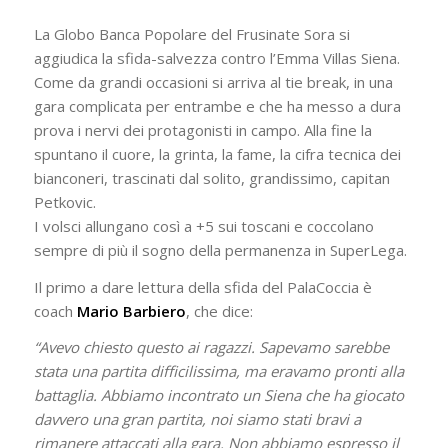
La Globo Banca Popolare del Frusinate Sora si
aggiudica la sfida-salvezza contro l’Emma Villas Siena.
Come da grandi occasioni si arriva al tie break, in una
gara complicata per entrambe e che ha messo a dura
prova i nervi dei protagonisti in campo. Alla fine la
spuntano il cuore, la grinta, la fame, la cifra tecnica dei
bianconeri, trascinati dal solito, grandissimo, capitan
Petkovic.
I volsci allungano così a +5 sui toscani e coccolano
sempre di più il sogno della permanenza in SuperLega.
Il primo a dare lettura della sfida del PalaCoccia è
coach
Mario Barbiero
, che dice:
“Avevo chiesto questo ai ragazzi. Sapevamo sarebbe
stata una partita difficilissima, ma eravamo pronti alla
battaglia. Abbiamo incontrato un Siena che ha giocato
davvero una gran partita, noi siamo stati bravi a
rimanere attaccati alla gara. Non abbiamo espresso il