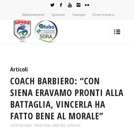
Abbonamenti
Sponsor
Stampa
Dove trovarci
Articoli
COACH BARBIERO: “CON
SIENA ERAVAMO PRONTI ALLA
BATTAGLIA, VINCERLA HA
FATTO BENE AL MORALE”
COPERTINA HOME - PRIMO PIANO
,
HOME PAGE
,
SUPERLEGA