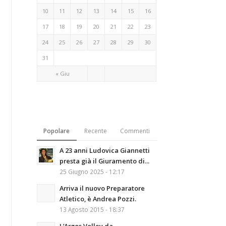
10
11
12
13
14
15
16
17
18
19
20
21
22
23
24
25
26
27
28
29
30
31
« Giu
Popolare
Recente
Commenti
A 23 anni Ludovica Giannetti
presta già il Giuramento di...
25 Giugno 2025 - 12:17
Arriva il nuovo Preparatore
Atletico, è Andrea Pozzi.
13 Agosto 2015 - 18:37