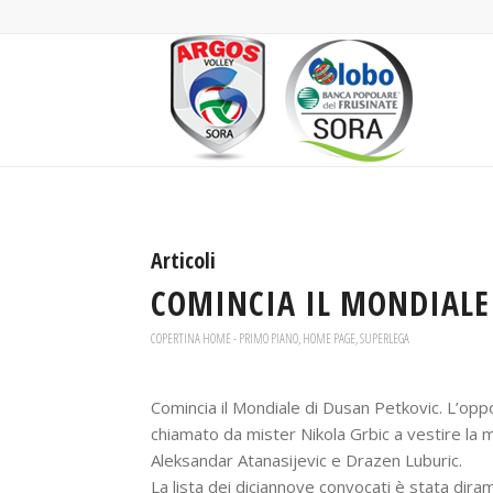
Articoli
COMINCIA IL MONDIALE
COPERTINA HOME - PRIMO PIANO
,
HOME PAGE
,
SUPERLEGA
Comincia il Mondiale di Dusan Petkovic. L’op
chiamato da mister Nikola Grbic a vestire la m
Aleksandar Atanasijevic e Drazen Luburic.
La lista dei diciannove convocati è stata diram