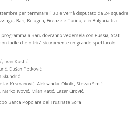
ttembre per terminare il 30 e verrà disputato da 24 squadre
, Assago, Bari, Bologna, Firenze e Torino, e in Bulgaria tra
in programma a Bari, dovranno vedersela con Russia, Stati
 non facile che offrirà sicuramente un grande spettacolo.
ć, Ivan Kostić.
rić, Dušan Petković.
 Skundrić.
Petar Krsmanović, Aleksandar Okolić, Stevan Simić.
 Marko Ivović, Milan Katić, Lazar Cirović.
lobo Banca Popolare del Frusinate Sora