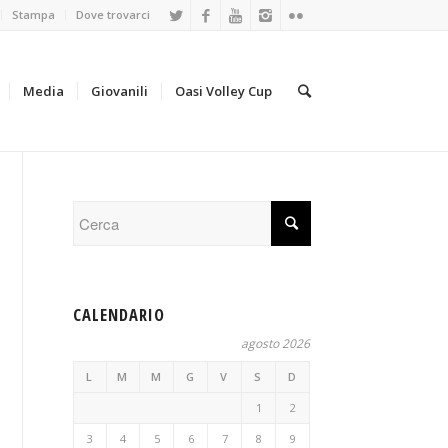
Stampa
Dove trovarci
Media
Giovanili
Oasi Volley Cup
CALENDARIO
agosto 2026
L
M
M
G
V
S
D
1
2
3
4
5
6
7
8
9