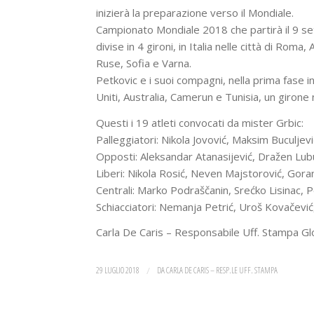
inizierà la preparazione verso il Mondiale.
Campionato Mondiale 2018 che partirà il 9 se
divise in 4 gironi, in Italia nelle città di Roma
Ruse, Sofia e Varna.
Petkovic e i suoi compagni, nella prima fase 
Uniti, Australia, Camerun e Tunisia, un girone
Questi i 19 atleti convocati da mister Grbic:
Palleggiatori: Nikola Jovović, Maksim Buculjevi
Opposti: Aleksandar Atanasijević, Dražen Lubu
Liberi: Nikola Rosić, Neven Majstorović, Goran
Centrali: Marko Podraščanin, Srećko Lisinac, 
Schiacciatori: Nemanja Petrić, Uroš Kovačević,
Carla De Caris – Responsabile Uff. Stampa G
29 LUGLIO 2018
/
DA
CARLA DE CARIS – RESP.LE UFF. STAMPA