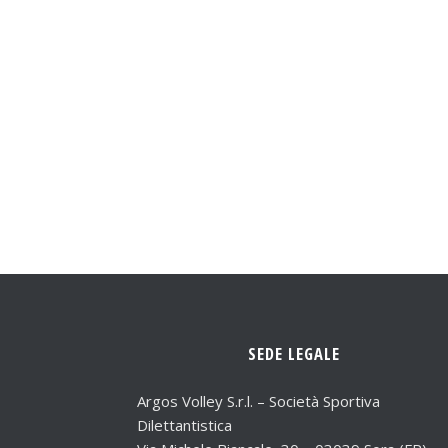
SEDE LEGALE
Argos Volley S.r.l. – Società Sportiva
Dilettantistica