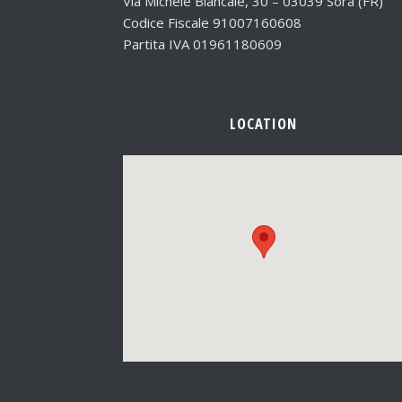
Via Michele Biancale, 30 – 03039 Sora (FR)
Codice Fiscale 91007160608
Partita IVA 01961180609
LOCATION