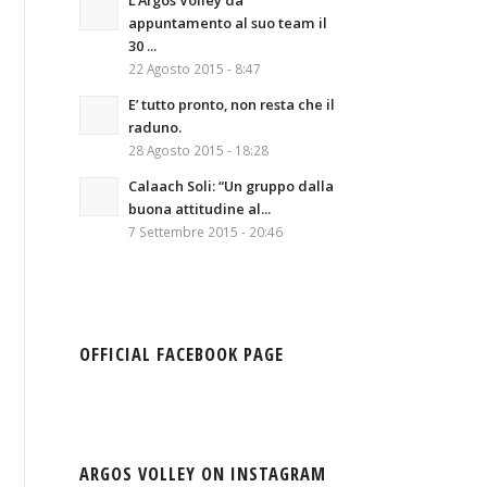
L’Argos Volley da
appuntamento al suo team il
30 ...
22 Agosto 2015 - 8:47
E’ tutto pronto, non resta che il
raduno.
28 Agosto 2015 - 18:28
Calaach Soli: “Un gruppo dalla
buona attitudine al...
7 Settembre 2015 - 20:46
OFFICIAL FACEBOOK PAGE
ARGOS VOLLEY ON INSTAGRAM