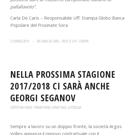
pallallavolo”.
Carla De Caris – Responsabile Uff. Stampa Globo Banca
Popolare del Frusinate Sora
25 MARZO 2019
/
DA
CARLA DE CARIS – RESP.LE UFF. STAMPA
NELLA PROSSIMA STAGIONE
2017/2018 CI SARÀ ANCHE
GEORGI SEGANOV
COPERTINA HOME - PRIMO PIANO
,
HOME PAGE
,
SUPERLEGA
Sempre a lavoro su un doppio fronte, la società Argos
Volley annuncia il rinnovo contrattuale con il