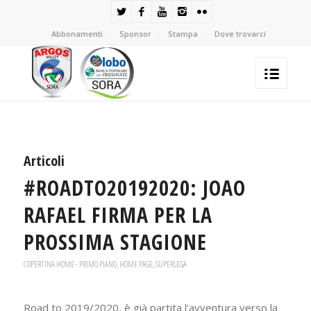
Abbonamenti
Sponsor
Stampa
Dove trovarci
Articoli
#ROADTO20192020: JOAO
RAFAEL FIRMA PER LA
PROSSIMA STAGIONE
COPERTINA HOME - PRIMO PIANO
,
HOME PAGE
,
SUPERLEGA
Road to 2019/2020, è già partita l’avventura verso la