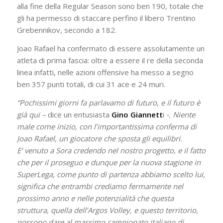
alla fine della Regular Season sono ben 190, totale che
gli ha permesso di staccare perfino il libero Trentino
Grebennikov, secondo a 182.
Joao Rafael ha confermato di essere assolutamente un
atleta di prima fascia: oltre a essere il re della seconda
linea infatti, nelle azioni offensive ha messo a segno
ben 357 punti totali, di cui 31 ace e 24 muri.
“Pochissimi giorni fa parlavamo di futuro, e il futuro è
già qui –
dice un entusiasta
Gino Giannett
i
-. Niente
male come inizio, con l’importantissima conferma di
Joao Rafael, un giocatore che sposta gli equilibri.
E’ venuto a Sora credendo nel nostro progetto, e il fatto
che per il proseguo e dunque per la nuova stagione in
SuperLega, come punto di partenza abbiamo scelto lui,
significa che entrambi crediamo fermamente nel
prossimo anno e nelle potenzialità che questa
struttura, quella dell’Argos Volley, e questo territorio,
possono dare al massimo campionato italiano di