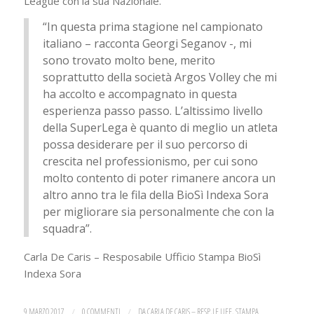
League con la sua Nazionale.
“In questa prima stagione nel campionato
italiano – racconta Georgi Seganov -, mi
sono trovato molto bene, merito
soprattutto della società Argos Volley che mi
ha accolto e accompagnato in questa
esperienza passo passo. L’altissimo livello
della SuperLega è quanto di meglio un atleta
possa desiderare per il suo percorso di
crescita nel professionismo, per cui sono
molto contento di poter rimanere ancora un
altro anno tra le fila della BioSì Indexa Sora
per migliorare sia personalmente che con la
squadra”.
Carla De Caris – Resposabile Ufficio Stampa BioSì
Indexa Sora
9 MARZO 2017
/
0 COMMENTI
/
DA
CARLA DE CARIS – RESP.LE UFF. STAMPA