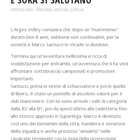
COPERTINA HOME - PRIMO PIANO
,
HOME PAGE
,
SUPERLEGA
L’Argos Volley comunica che dopo un “matrimonio”
durato ben 8 anni, sebbene non continuativi, per la
società e Marco Santucci le strade si dividono.
Termina qui un’avventura bellissima e ricca di
soddisfazione per entrambi, un’avventura che li ha visti
affrontare sottobraccio campionati e promozioni
importanti.
Santucci, prima in veste di schiacciatore e poi in quella
di libero, è stato un puntello di assoluto valore per il
club bianconero. Con lui sono arrivati i salti di categoria
dalla B2 alla B1, poi da quest’ultima alla cadetteria fino
allo storico approdo in Superlega. Marco è divenuto
così uno dei beniamini della città, bandiera e senatore
della squadra e anche prezioso “amuleto” nelle
cavalcate terminate con la gioia della promozione.