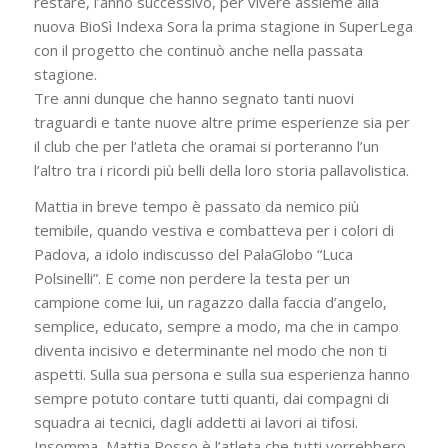
restare, l’anno successivo, per vivere assieme alla
nuova BioSì Indexa Sora la prima stagione in SuperLega
con il progetto che continuò anche nella passata
stagione.
Tre anni dunque che hanno segnato tanti nuovi
traguardi e tante nuove altre prime esperienze sia per
il club che per l’atleta che oramai si porteranno l’un
l’altro tra i ricordi più belli della loro storia pallavolistica.
Mattia in breve tempo è passato da nemico più
temibile, quando vestiva e combatteva per i colori di
Padova, a idolo indiscusso del PalaGlobo “Luca
Polsinelli”. E come non perdere la testa per un
campione come lui, un ragazzo dalla faccia d’angelo,
semplice, educato, sempre a modo, ma che in campo
diventa incisivo e determinante nel modo che non ti
aspetti. Sulla sua persona e sulla sua esperienza hanno
sempre potuto contare tutti quanti, dai compagni di
squadra ai tecnici, dagli addetti ai lavori ai tifosi.
Insomma, Mattia Rosso è l’atleta che tutti vorrebbero