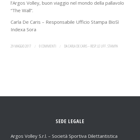
l’Argos Volley, buon viaggio nel mondo della pallavolo
“The Wall”.
Carla De Caris – Responsabile Ufficio Stampa BioSì
Indexa Sora
29 MAGGIO 2017
/
0 COMMENTI
/
DA
CARLA DE CARIS – RESP.LE UFF. STAMPA
SEDE LEGALE
Argos Volley S.r.l. – Società Sportiva Dilettantistica