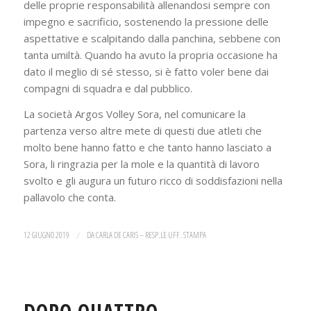
delle proprie responsabilità allenandosi sempre con
impegno e sacrificio, sostenendo la pressione delle
aspettative e scalpitando dalla panchina, sebbene con
tanta umiltà. Quando ha avuto la propria occasione ha
dato il meglio di sé stesso, si è fatto voler bene dai
compagni di squadra e dal pubblico.
La società Argos Volley Sora, nel comunicare la
partenza verso altre mete di questi due atleti che
molto bene hanno fatto e che tanto hanno lasciato a
Sora, li ringrazia per la mole e la quantità di lavoro
svolto e gli augura un futuro ricco di soddisfazioni nella
pallavolo che conta.
12 GIUGNO 2019
/
DA
CARLA DE CARIS – RESP.LE UFF. STAMPA