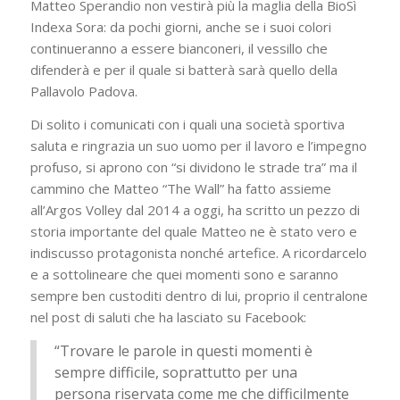
Matteo Sperandio non vestirà più la maglia della BioSì
Indexa Sora: da pochi giorni, anche se i suoi colori
continueranno a essere bianconeri, il vessillo che
difenderà e per il quale si batterà sarà quello della
Pallavolo Padova.
Di solito i comunicati con i quali una società sportiva
saluta e ringrazia un suo uomo per il lavoro e l’impegno
profuso, si aprono con “si dividono le strade tra” ma il
cammino che Matteo “The Wall” ha fatto assieme
all’Argos Volley dal 2014 a oggi, ha scritto un pezzo di
storia importante del quale Matteo ne è stato vero e
indiscusso protagonista nonché artefice. A ricordarcelo
e a sottolineare che quei momenti sono e saranno
sempre ben custoditi dentro di lui, proprio il centralone
nel post di saluti che ha lasciato su Facebook:
“Trovare le parole in questi momenti è
sempre difficile, soprattutto per una
persona riservata come me che difficilmente