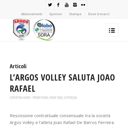
Abbonamenti
Sponsor
Stampa
Dove trovarci
Articoli
L’ARGOS VOLLEY SALUTA JOAO
RAFAEL
COPERTINA HOME - PRIMO PIANO
,
HOME PAGE
,
SUPERLEGA
Rescissione contrattuale consensuale tra la società
Argos Volley e l’atleta Joao Rafael De Barros Ferreira.