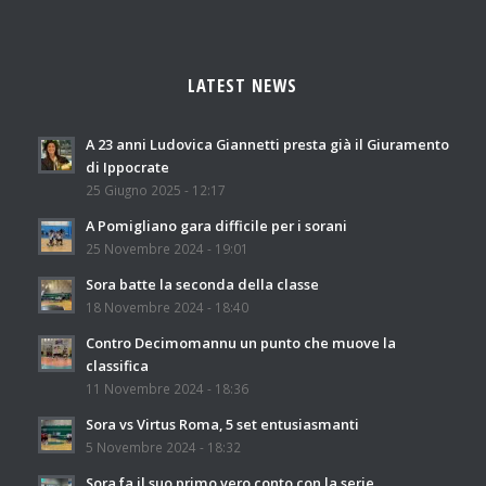
LATEST NEWS
A 23 anni Ludovica Giannetti presta già il Giuramento
di Ippocrate
25 Giugno 2025 - 12:17
A Pomigliano gara difficile per i sorani
25 Novembre 2024 - 19:01
Sora batte la seconda della classe
18 Novembre 2024 - 18:40
Contro Decimomannu un punto che muove la
classifica
11 Novembre 2024 - 18:36
Sora vs Virtus Roma, 5 set entusiasmanti
5 Novembre 2024 - 18:32
Sora fa il suo primo vero conto con la serie