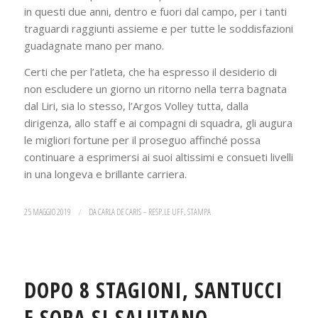
in questi due anni, dentro e fuori dal campo, per i tanti
traguardi raggiunti assieme e per tutte le soddisfazioni
guadagnate mano per mano.
Certi che per l’atleta, che ha espresso il desiderio di
non escludere un giorno un ritorno nella terra bagnata
dal Liri, sia lo stesso, l’Argos Volley tutta, dalla
dirigenza, allo staff e ai compagni di squadra, gli augura
le migliori fortune per il proseguo affinché possa
continuare a esprimersi ai suoi altissimi e consueti livelli
in una longeva e brillante carriera.
25 MAGGIO 2019
/
DA
CARLA DE CARIS – RESP.LE UFF. STAMPA
DOPO 8 STAGIONI, SANTUCCI
E SORA SI SALUTANO