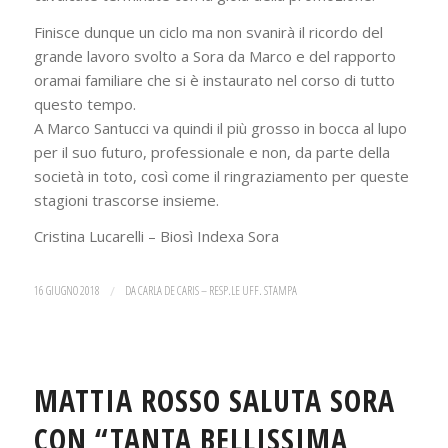
Finisce dunque un ciclo ma non svanirà il ricordo del
grande lavoro svolto a Sora da Marco e del rapporto
oramai familiare che si è instaurato nel corso di tutto
questo tempo.
A Marco Santucci va quindi il più grosso in bocca al lupo
per il suo futuro, professionale e non, da parte della
società in toto, così come il ringraziamento per queste
stagioni trascorse insieme.
Cristina Lucarelli – Biosì Indexa Sora
16 GIUGNO 2018
/
DA
CARLA DE CARIS – RESP.LE UFF. STAMPA
MATTIA ROSSO SALUTA SORA
CON “TANTA BELLISSIMA