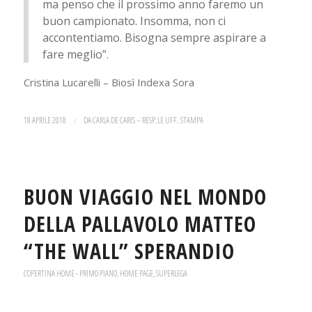
ma penso che il prossimo anno faremo un
buon campionato. Insomma, non ci
accontentiamo. Bisogna sempre aspirare a
fare meglio”.
Cristina Lucarelli – Biosì Indexa Sora
18 APRILE 2018
/
DA
CARLA DE CARIS – RESP.LE UFF. STAMPA
BUON VIAGGIO NEL MONDO
DELLA PALLAVOLO MATTEO
“THE WALL” SPERANDIO
COPERTINA HOME - PRIMO PIANO
,
HOME PAGE
,
SUPERLEGA