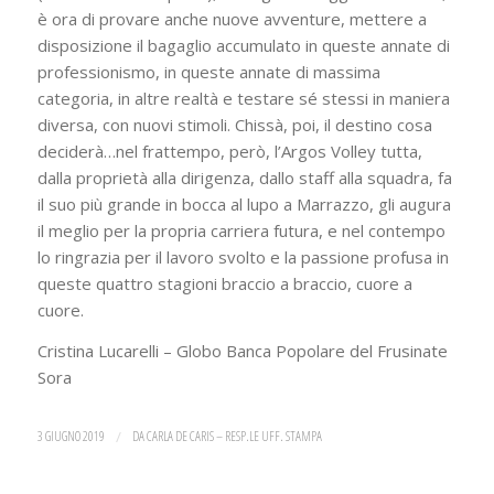
è ora di provare anche nuove avventure, mettere a
disposizione il bagaglio accumulato in queste annate di
professionismo, in queste annate di massima
categoria, in altre realtà e testare sé stessi in maniera
diversa, con nuovi stimoli. Chissà, poi, il destino cosa
deciderà…nel frattempo, però, l’Argos Volley tutta,
dalla proprietà alla dirigenza, dallo staff alla squadra, fa
il suo più grande in bocca al lupo a Marrazzo, gli augura
il meglio per la propria carriera futura, e nel contempo
lo ringrazia per il lavoro svolto e la passione profusa in
queste quattro stagioni braccio a braccio, cuore a
cuore.
Cristina Lucarelli – Globo Banca Popolare del Frusinate
Sora
3 GIUGNO 2019
/
DA
CARLA DE CARIS – RESP.LE UFF. STAMPA