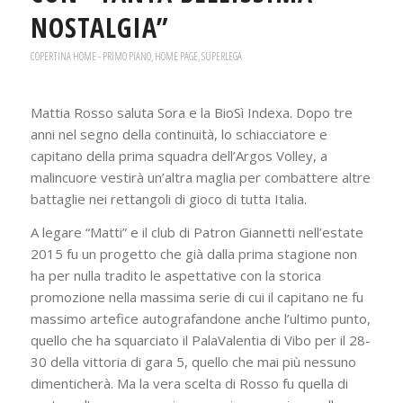
NOSTALGIA”
COPERTINA HOME - PRIMO PIANO
,
HOME PAGE
,
SUPERLEGA
Mattia Rosso saluta Sora e la BioSì Indexa. Dopo tre
anni nel segno della continuità, lo schiacciatore e
capitano della prima squadra dell’Argos Volley, a
malincuore vestirà un’altra maglia per combattere altre
battaglie nei rettangoli di gioco di tutta Italia.
A legare “Matti” e il club di Patron Giannetti nell’estate
2015 fu un progetto che già dalla prima stagione non
ha per nulla tradito le aspettative con la storica
promozione nella massima serie di cui il capitano ne fu
massimo artefice autografandone anche l’ultimo punto,
quello che ha squarciato il PalaValentia di Vibo per il 28-
30 della vittoria di gara 5, quello che mai più nessuno
dimenticherà. Ma la vera scelta di Rosso fu quella di