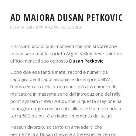
AD MAIORA DUSAN PETKOVIC
COPERTINA HOME - PRIMO PIANO
,
HOME PAGE
,
SUPERLEGA
È arrivato uno di quei momenti che non si vorrebbe
arrivassero mai, la società Argos Volley deve salutare
ufficialmente il suo opposto
Dusan Petkovic
.
Dopo due esaltanti annate, record e numeri da
capogiro per il capocannoniere di sempre dell’A1,
l’uomo entrato nella storia con il più alto numero di
marcature in massima serie dall’introduzione del rally
point system (1999/2000), che in questa stagione ha
sbaragliato ogni concorrente allo scettro mettendo a
terra 590 palloni, è arrivato il momento dei saluti.
Nessun divorzio, soltanto un arrivederci che
permetterà a Dusan di vivere altre esperienze con