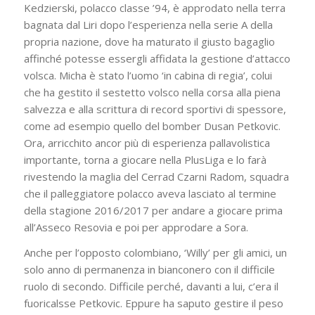
Kedzierski, polacco classe ’94, è approdato nella terra
bagnata dal Liri dopo l’esperienza nella serie A della
propria nazione, dove ha maturato il giusto bagaglio
affinché potesse essergli affidata la gestione d’attacco
volsca. Micha è stato l’uomo ‘in cabina di regia’, colui
che ha gestito il sestetto volsco nella corsa alla piena
salvezza e alla scrittura di record sportivi di spessore,
come ad esempio quello del bomber Dusan Petkovic.
Ora, arricchito ancor più di esperienza pallavolistica
importante, torna a giocare nella PlusLiga e lo farà
rivestendo la maglia del Cerrad Czarni Radom, squadra
che il palleggiatore polacco aveva lasciato al termine
della stagione 2016/2017 per andare a giocare prima
all’Asseco Resovia e poi per approdare a Sora.
Anche per l’opposto colombiano, ‘Willy’ per gli amici, un
solo anno di permanenza in bianconero con il difficile
ruolo di secondo. Difficile perché, davanti a lui, c’era il
fuoricalsse Petkovic. Eppure ha saputo gestire il peso