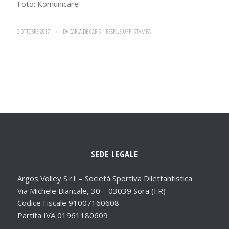
Foto: Komunicare
2 OTTOBRE 2017
/
DA
CARLA DE CARIS – RESP.LE UFF. STAMPA
SEDE LEGALE
Argos Volley S.r.l. – Società Sportiva Dilettantistica
Via Michele Biancale, 30 – 03039 Sora (FR)
Codice Fiscale 91007160608
Partita IVA 01961180609