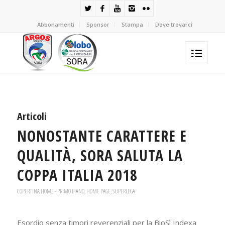
Abbonamenti
Sponsor
Stampa
Dove trovarci
Articoli
NONOSTANTE CARATTERE E
QUALITÀ, SORA SALUTA LA
COPPA ITALIA 2018
COPERTINA HOME - PRIMO PIANO
,
HOME PAGE
,
SUPERLEGA
Esordio senza timori reverenziali per la BioSì Indexa