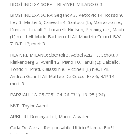
BIOSÌ INDEXA SORA – REVIVRE MILANO 0-3
BIOSÌ INDEXA SORA: Seganov 3, Petkovic 14, Rosso 9,
Fey 3, Mattei 6, Caneschi 4, Santucci (L), Marrazzo n.e.,
Duncan Thibault 2, Lucarelli, Nielsen, Penning n.e., Mauti
(L) n.e.. I All. Mario Barbiero; II All. Maurizio Colucci. B/V
7; B/P 12; muri: 3.
REVIVRE MILANO: Sbertoli 3, Adbel Aziz 17, Schott 7,
Klinkenberg 6, Averill 12, Piano 10, Fanuli (L); Daldello,
Tondo 1, Preti, Galassi n.e., Piccinelli (L) n.e.. I All.
Andrea Giani; II All. Matteo De Cecco. B/V 6; B/P 14;
muri: 5.
PARZIALI: 18-25 (‘25); 24-26 (‘31); 19-25 (‘24).
MVP: Taylor Averill
ARBITRI: Dominga Lot, Marco Zavater.
Carla De Caris – Responsabile Ufficio Stampa BioSì