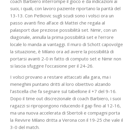
coach Barbiero interrompe il gioco e da indicazioni ai
suoi, i quali, con lavoro paziente riportano la parità del
13-13. Con Petkovic sugli scudi sono i volsci ora un
passo avanti fino all’ace di Mattei che regala al
palasport due preziose possibilità set. Nimir, con un
diagonale, annulla la prima possibilità set e l’errore
locale lo manda ai vantaggi. Il muro di Schott capovolge
la situazione, è Milano ora ad avere la possibilità di
portarsi avanti 2-0 in fatto di computo set e Nimir non
si lascia sfuggire l’occasione per il 24-26.
I volsci provano a restare attaccati alla gara, ma i
meneghini puntano dritti al loro obiettivo alzando
l’asticella che fa segnare sul tabellone il +7 del 9-16.
Dopo il time out discrezionale di coach Barbiero, i suoi
ragazzi si ripropongono riducendo il gap fino al 12-16,
ma una nuova accelerata di Sbertoli e compagni porta
la Revivre Milano dritta a Verona con il 19-25 che vale il
3-0 del match.