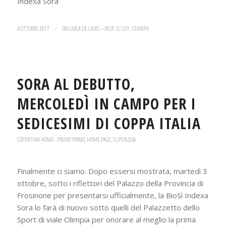
Indexa Sora
4 OTTOBRE 2017
/
DA
CARLA DE CARIS – RESP.LE UFF. STAMPA
SORA AL DEBUTTO,
MERCOLEDÌ IN CAMPO PER I
SEDICESIMI DI COPPA ITALIA
COPERTINA HOME - PRIMO PIANO
,
HOME PAGE
,
SUPERLEGA
Finalmente ci siamo. Dopo essersi mostrata, martedì 3
ottobre, sotto i riflettori del Palazzo della Provincia di
Frosinone per presentarsi ufficialmente, la BioSì Indexa
Sora lo farà di nuovo sotto quelli del Palazzetto dello
Sport di viale Olimpia per onorare al meglio la prima