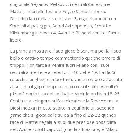
diagonale Seganov-Petkovic, i centrali Caneschi e
Mattei, i martelli Rosso e Fey, e Santucci libero.
Dall’altro lato della rete mister Giangio risponde con
Sbertoli al palleggio, Adbel Aziz opposto, Schott e
Klinkenberg in posto 4, Averill e Piano al centro, Fanuli
libero.
La prima a mostrare il suo gioco è Sora ma poi fa il suo
bello e cattivo tempo commettendo qualche errore di
troppo. Non tarda a venire fuori Milano con i suoi
centrali a mettere a referto il +10 del 9-19. La BioSì
rosicchia lunghezze importanti, vuole restare attaccata
al set, ma il gap è troppo ampio così il solito Averill (6
pt/set) porta i suoi al set ball e Nimir lo archivia 18-25.
Continua a spingere sull’acceleratore la Revivre ma la
BioSì Indexa rimette subito in equilibrio un secondo
game che si gioca palla su palla fino al 22-22 quando
l’ace di Mattei regala ai suoi due preziose possibilità
set. Aziz e Schott capovolgono la situazione, è Milano