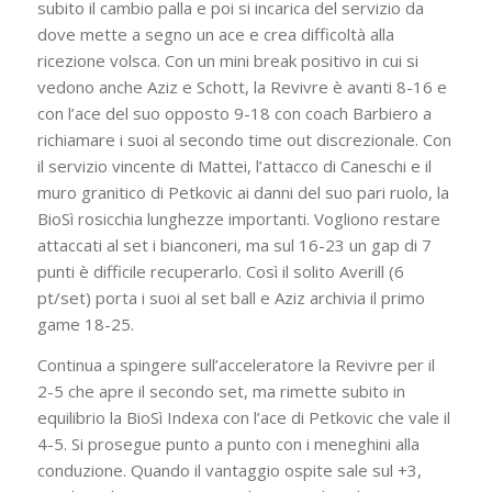
subito il cambio palla e poi si incarica del servizio da
dove mette a segno un ace e crea difficoltà alla
ricezione volsca. Con un mini break positivo in cui si
vedono anche Aziz e Schott, la Revivre è avanti 8-16 e
con l’ace del suo opposto 9-18 con coach Barbiero a
richiamare i suoi al secondo time out discrezionale. Con
il servizio vincente di Mattei, l’attacco di Caneschi e il
muro granitico di Petkovic ai danni del suo pari ruolo, la
BioSì rosicchia lunghezze importanti. Vogliono restare
attaccati al set i bianconeri, ma sul 16-23 un gap di 7
punti è difficile recuperarlo. Così il solito Averill (6
pt/set) porta i suoi al set ball e Aziz archivia il primo
game 18-25.
Continua a spingere sull’acceleratore la Revivre per il
2-5 che apre il secondo set, ma rimette subito in
equilibrio la BioSì Indexa con l’ace di Petkovic che vale il
4-5. Si prosegue punto a punto con i meneghini alla
conduzione. Quando il vantaggio ospite sale sul +3,