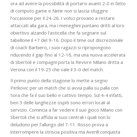
ora ad avere la possibilità di portarsi avanti 2-0 in fatto
di computo game e Nimir non si lascia sfuggire
l’occasione per il 24-26. I volsci provano a restare
attaccati alla gara, ma i meneghini puntano dritti al loro
obiettivo alzando l’asticella che fa segnare sul
tabellone il +7 del 9-16. Dopo il time out discrezionale
di coach Barbiero, i suoi ragazzi si ripropongono
riducendo il gap fino al 12-16, ma una nuova accelerata
di Sbertoli e compagni porta la Revivre Milano dritta a
Verona con il 19-25 che vale il 3-0 del match.
Il primo punto della stagione lo mette a segno
Petkovic per un match che si avvia palla su palla con
Sora che fa il suo bello e cattivo tempo. Sul 4-4 infatti,
ben 3 delle lunghezze ospiti sono errori locali al
servizio. Comincia a far vedere il suo gioco Milano con
Sbertoli che si affida ai suoi centrali i quali non lo
deludono per l’allungo del 7-11. Rosso prova a
interrompere la striscia positiva ma Averill conquista