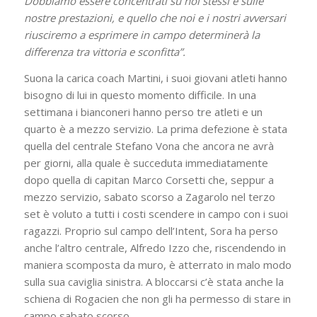
Dobbiamo essere concentrati su noi stessi e sulle
nostre prestazioni, e quello che noi e i nostri avversari
riusciremo a esprimere in campo determinerà la
differenza tra vittoria e sconfitta”.
Suona la carica coach Martini, i suoi giovani atleti hanno
bisogno di lui in questo momento difficile. In una
settimana i bianconeri hanno perso tre atleti e un
quarto è a mezzo servizio. La prima defezione è stata
quella del centrale Stefano Vona che ancora ne avrà
per giorni, alla quale è succeduta immediatamente
dopo quella di capitan Marco Corsetti che, seppur a
mezzo servizio, sabato scorso a Zagarolo nel terzo
set è voluto a tutti i costi scendere in campo con i suoi
ragazzi. Proprio sul campo dell’Intent, Sora ha perso
anche l’altro centrale, Alfredo Izzo che, riscendendo in
maniera scomposta da muro, è atterrato in malo modo
sulla sua caviglia sinistra. A bloccarsi c’è stata anche la
schiena di Rogacien che non gli ha permesso di stare in
campo sabato scorso.