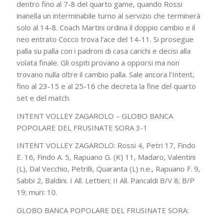
dentro fino al 7-8 del quarto game, quando Rossi
inanella un interminabile turno al servizio che terminerà
solo al 14-8. Coach Martini ordina il doppio cambio e il
neo entrato Cocco trova l’ace del 14-11. Si prosegue
palla su palla con i padroni di casa carichi e decisi alla
volata finale. Gli ospiti provano a opporsi ma non
trovano nulla oltre il cambio palla. Sale ancora l’Intent,
fino al 23-15 e al 25-16 che decreta la fine del quarto
set e del match.
INTENT VOLLEY ZAGAROLO – GLOBO BANCA
POPOLARE DEL FRUSINATE SORA 3-1
INTENT VOLLEY ZAGAROLO: Rossi 4, Petri 17, Findo
E. 16, Findo A. 5, Rapuano G. (K) 11, Madaro, Valentini
(L), Dal Vecchio, Petrilli, Quaranta (L) n.e., Rapuano F. 9,
Sabbi 2, Baldini. I All. Lettieri; II All. Pancaldi B/V 8; B/P
19; muri: 10.
GLOBO BANCA POPOLARE DEL FRUSINATE SORA: