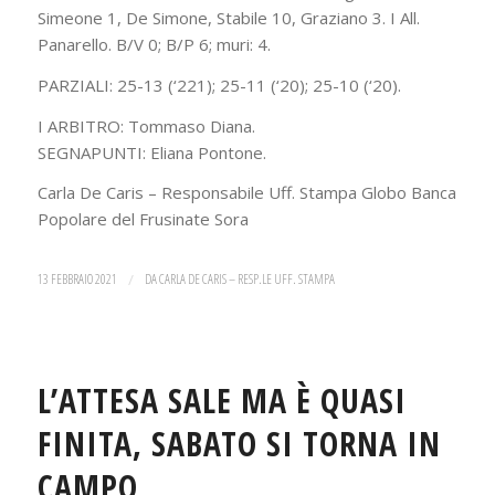
Simeone 1, De Simone, Stabile 10, Graziano 3. I All.
Panarello. B/V 0; B/P 6; muri: 4.
PARZIALI: 25-13 (‘221); 25-11 (‘20); 25-10 (‘20).
I ARBITRO: Tommaso Diana.
SEGNAPUNTI: Eliana Pontone.
Carla De Caris – Responsabile Uff. Stampa Globo Banca
Popolare del Frusinate Sora
13 FEBBRAIO 2021
/
DA
CARLA DE CARIS – RESP.LE UFF. STAMPA
L’ATTESA SALE MA È QUASI
FINITA, SABATO SI TORNA IN
CAMPO