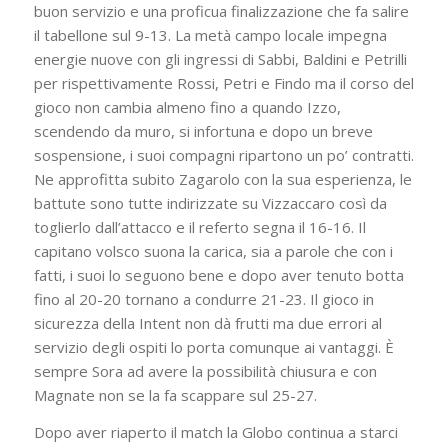
buon servizio e una proficua finalizzazione che fa salire
il tabellone sul 9-13. La metà campo locale impegna
energie nuove con gli ingressi di Sabbi, Baldini e Petrilli
per rispettivamente Rossi, Petri e Findo ma il corso del
gioco non cambia almeno fino a quando Izzo,
scendendo da muro, si infortuna e dopo un breve
sospensione, i suoi compagni ripartono un po’ contratti.
Ne approfitta subito Zagarolo con la sua esperienza, le
battute sono tutte indirizzate su Vizzaccaro così da
toglierlo dall’attacco e il referto segna il 16-16. Il
capitano volsco suona la carica, sia a parole che con i
fatti, i suoi lo seguono bene e dopo aver tenuto botta
fino al 20-20 tornano a condurre 21-23. Il gioco in
sicurezza della Intent non dà frutti ma due errori al
servizio degli ospiti lo porta comunque ai vantaggi. È
sempre Sora ad avere la possibilità chiusura e con
Magnate non se la fa scappare sul 25-27.
Dopo aver riaperto il match la Globo continua a starci