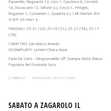
Panarello, Magnante 12, Izzo 1, Caschera 6, Corsetti
10, Vizzaccaro 12, Iafrate (L), Cocco 1, Pittiglio,
Rogacien 1, Costantini 1, Quadrini (L). I All. Martini. B/V
4; B/P 20; muri: 4.
PARZIALI: 25-21 (‘23); 25-16 (‘21); 25-27 (‘38); 25-17
(‘26).
I ARBITRO: San Marco Amedo.
SEGNAPUNTI: Lettieri Chiara Gioia.
Carla De Caris – Responsabile Uff. Stampa Globo Banca
Popolare del Frusinate Sora
21 FEBBRAIO 2021
/
DA
CARLA DE CARIS – RESP.LE UFF. STAMPA
SABATO A ZAGAROLO IL