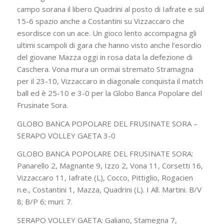
campo sorana il libero Quadrini al posto di Iafrate e sul
15-6 spazio anche a Costantini su Vizzaccaro che
esordisce con un ace. Un gioco lento accompagna gli
ultimi scampoli di gara che hanno visto anche l’esordio
del giovane Mazza oggi in rosa data la defezione di
Caschera. Vona mura un ormai stremato Stramagna
per il 23-10, Vizzaccaro in diagonale conquista il match
ball ed è 25-10 e 3-0 per la Globo Banca Popolare del
Frusinate Sora.
GLOBO BANCA POPOLARE DEL FRUSINATE SORA –
SERAPO VOLLEY GAETA 3-0
GLOBO BANCA POPOLARE DEL FRUSINATE SORA:
Panarello 2, Magnante 9, Izzo 2, Vona 11, Corsetti 16,
Vizzaccaro 11, Iafrate (L), Cocco, Pittiglio, Rogacien
n.e., Costantini 1, Mazza, Quadrini (L). I All. Martini. B/V
8; B/P 6; muri: 7.
SERAPO VOLLEY GAETA: Galiano, Stamegna 7,