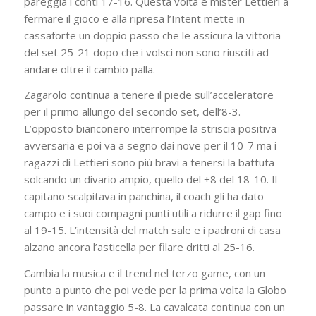
pareggia i conti 17-16. Questa volta è mister Lettieri a
fermare il gioco e alla ripresa l’Intent mette in
cassaforte un doppio passo che le assicura la vittoria
del set 25-21 dopo che i volsci non sono riusciti ad
andare oltre il cambio palla.
Zagarolo continua a tenere il piede sull’acceleratore
per il primo allungo del secondo set, dell’8-3.
L’opposto bianconero interrompe la striscia positiva
avversaria e poi va a segno dai nove per il 10-7 ma i
ragazzi di Lettieri sono più bravi a tenersi la battuta
solcando un divario ampio, quello del +8 del 18-10. Il
capitano scalpitava in panchina, il coach gli ha dato
campo e i suoi compagni punti utili a ridurre il gap fino
al 19-15. L’intensità del match sale e i padroni di casa
alzano ancora l’asticella per filare dritti al 25-16.
Cambia la musica e il trend nel terzo game, con un
punto a punto che poi vede per la prima volta la Globo
passare in vantaggio 5-8. La cavalcata continua con un