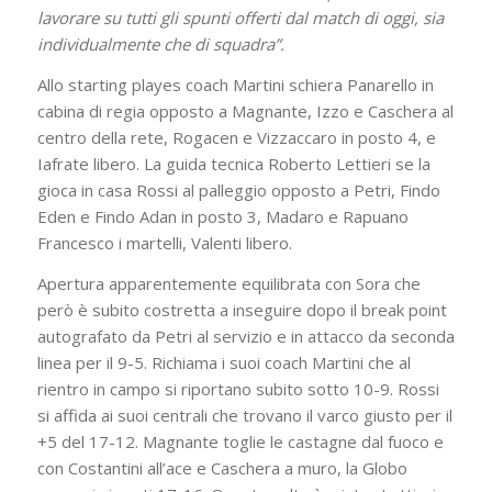
lavorare su tutti gli spunti offerti dal match di oggi, sia
individualmente che di squadra”.
Allo starting playes coach Martini schiera Panarello in
cabina di regia opposto a Magnante, Izzo e Caschera al
centro della rete, Rogacen e Vizzaccaro in posto 4, e
Iafrate libero. La guida tecnica Roberto Lettieri se la
gioca in casa Rossi al palleggio opposto a Petri, Findo
Eden e Findo Adan in posto 3, Madaro e Rapuano
Francesco i martelli, Valenti libero.
Apertura apparentemente equilibrata con Sora che
però è subito costretta a inseguire dopo il break point
autografato da Petri al servizio e in attacco da seconda
linea per il 9-5. Richiama i suoi coach Martini che al
rientro in campo si riportano subito sotto 10-9. Rossi
si affida ai suoi centrali che trovano il varco giusto per il
+5 del 17-12. Magnante toglie le castagne dal fuoco e
con Costantini all’ace e Caschera a muro, la Globo