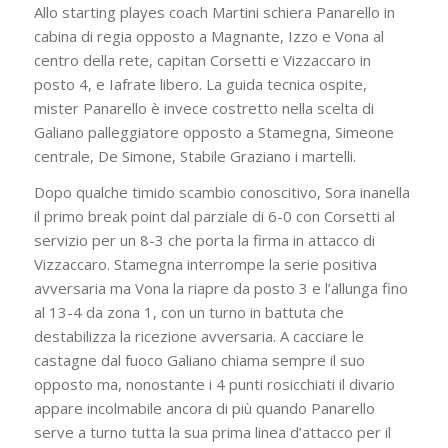
Allo starting playes coach Martini schiera Panarello in
cabina di regia opposto a Magnante, Izzo e Vona al
centro della rete, capitan Corsetti e Vizzaccaro in
posto 4, e Iafrate libero. La guida tecnica ospite,
mister Panarello è invece costretto nella scelta di
Galiano palleggiatore opposto a Stamegna, Simeone
centrale, De Simone, Stabile Graziano i martelli.
Dopo qualche timido scambio conoscitivo, Sora inanella
il primo break point dal parziale di 6-0 con Corsetti al
servizio per un 8-3 che porta la firma in attacco di
Vizzaccaro. Stamegna interrompe la serie positiva
avversaria ma Vona la riapre da posto 3 e l’allunga fino
al 13-4 da zona 1, con un turno in battuta che
destabilizza la ricezione avversaria. A cacciare le
castagne dal fuoco Galiano chiama sempre il suo
opposto ma, nonostante i 4 punti rosicchiati il divario
appare incolmabile ancora di più quando Panarello
serve a turno tutta la sua prima linea d’attacco per il