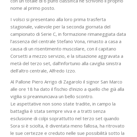
con un totale di 6 punti classifica ne scrivono il proprio
nome al primo posto.
I volsci si presentano alla loro prima trasferta
stagionale, valevole per la seconda giornata del
campionato di Serie C, in formazione rimaneggiata data
l’assenza del centrale Stefano Vona, rimasto a casa a
causa di un risentimento muscolare, con il capitano
Corsetti a mezzo servizio, e la situazione aggravata a
metà del terzo set, dall’infortunio alla caviglia sinistra
dell’altro centrale, Alfredo Izzo.
Al Pallone Piero Arrigo di Zagarolo il signor San Marco
alle ore 18 ha dato il fischio d’inizio a quello che già alla
vigilia si preannunciava un bello scontro.
Le aspettative non sono state tradite, in campo la
battaglia è stata sempre viva e a tratti senza
esclusione di colpi soprattutto nel terzo set quando
Sora si è sciolta, è diventata meno fallosa, ha ritrovato
le sue certezze e creduto nelle sue possibilità sotto la