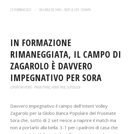
25 FEBBRAIO 2021
/
DA
CARLA DE CARIS – RESP.LE UFF. STAMPA
IN FORMAZIONE
RIMANEGGIATA, IL CAMPO DI
ZAGAROLO È DAVVERO
IMPEGNATIVO PER SORA
COPERTINA HOME - PRIMO PIANO
,
HOME PAGE
,
SUPERLEGA
Davvero impegnativo il campo dell’Intent Volley
Zagarolo per la Globo Banca Popolare del Frusinate
Sora che, sotto di 2 set riesce a riaprire il match ma
non a portarlo alla bella. 3-1 per i padroni di casa che