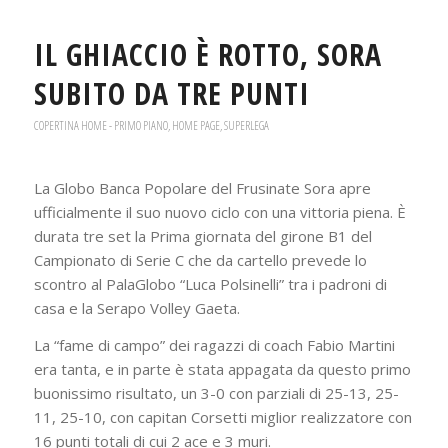
IL GHIACCIO È ROTTO, SORA
SUBITO DA TRE PUNTI
COPERTINA HOME - PRIMO PIANO
,
HOME PAGE
,
SUPERLEGA
La Globo Banca Popolare del Frusinate Sora apre
ufficialmente il suo nuovo ciclo con una vittoria piena. È
durata tre set la Prima giornata del girone B1 del
Campionato di Serie C che da cartello prevede lo
scontro al PalaGlobo “Luca Polsinelli” tra i padroni di
casa e la Serapo Volley Gaeta.
La “fame di campo” dei ragazzi di coach Fabio Martini
era tanta, e in parte è stata appagata da questo primo
buonissimo risultato, un 3-0 con parziali di 25-13, 25-
11, 25-10, con capitan Corsetti miglior realizzatore con
16 punti totali di cui 2 ace e 3 muri.