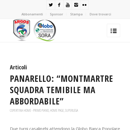
Abbonamenti
Sponsor
Stampa
Dove trovarci
Articoli
PANARELLO: “MONTMARTRE
SQUADRA TEMIBILE MA
ABBORDABILE”
COPERTINA HOME - PRIMO PIANO
,
HOME PAGE
,
SUPERLEGA
Due turni casalinghi attendono la Globo Banca Popolare