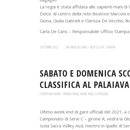
La regia è stata affidata alle sapienti mani di
Dolce. Al centro della rete Beatrice Marconi e 
Giona, Giulia Gabrieli e Clarissa De Vecchis; li
Carla De Caris – Responsabile Ufficio Stampa
5 OTTOBRE 2022
/
DA
CARLA DE CARIS – RESP.LE UFF. STAMPA
SABATO E DOMENICA SCO
CLASSIFICA AL PALAIAV
COPERTINA HOME - PRIMO PIANO
,
HOME PAGE
,
SUPERLEGA
Ultimo week end di gare ufficiali del 2021, a c
Campionato di Serie C – girone A, vedrà la G
Isola Sacra Volley Asd, mentre in quello di Se