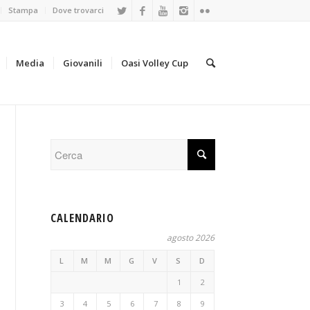
Stampa
Dove trovarci
Media
Giovanili
Oasi Volley Cup
CALENDARIO
agosto 2026
L
M
M
G
V
S
D
1
2
3
4
5
6
7
8
9