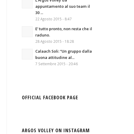
L’Argos Volley da
appuntamento al suo team il
30 ...
22 Agosto 2015 - 8:47
E’ tutto pronto, non resta che il
raduno.
28 Agosto 2015 - 18:28
Calaach Soli: “Un gruppo dalla
buona attitudine al...
7 Settembre 2015 - 20:46
OFFICIAL FACEBOOK PAGE
ARGOS VOLLEY ON INSTAGRAM