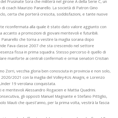
del Frusinate Sora che militerà nel girone A della Serie C, un
o di coach Maurizio Panarello. La società di Patron Gino
iclo, certa che porterà crescita, soddisfazioni, e tante nuove
rte riconfermata alla quale è stato dato valore aggiunto con
a accanto a promozioni di giovani meritevoli e futuribili.
 Panarello che torna a vestire la maglia sorana dopo
vide Fava classe 2007 che sta crescendo nel settore
presenza fissa in prima squadra. Stesso percorso è quello di
re manforte ai centrali confermati e ormai senatori Cristian
no Zorri, vecchia gloria ben conosciuta in provincia e non solo,
ne 2020/2021 con la maglia del Volley4Us Anagni, e Lorenzo
l’Under 19 verolana conquistata.
i e meritevoli Alessandro Rogacien e Mattia Quadrini.
onsecutiva, gli opposti Manuel Magnante e Stefano Pittiglio,
olo Mauti che quest’anno, per la prima volta, vestirà la fascia