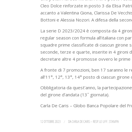
Cleo Dolce rinforzate in posto 3 da Elisa Patri
accanto a Valentina Giona, Clarissa De Vecchis 
Bottoni e Alessia Nozori. A difesa della second
La serie D 2023/2024 è composta da 4 gironi d
regular season con formula all’italiana con par
squadre prime classificate di ciascun girone
seconde, terze e quarte, inserite in 4 gironi 
decretare altre 4 promosse ovvero le prime d
A fronte di 7 promozioni, ben 17 saranno le 
all’11°, 12°, 13°, 14° posto di ciascun girone 
Obbligatoria da quest’anno, la partecipazione 
del girone d’andata (13ˆ giornata).
Carla De Caris – Globo Banca Popolare del Fr
12 OTTOBRE 2023
/
DA
CARLA DE CARIS – RESP.LE UFF. STAMPA