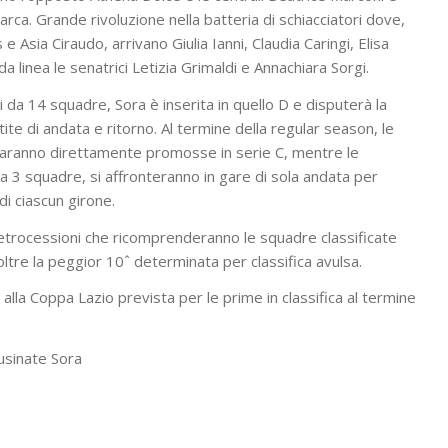
arca. Grande rivoluzione nella batteria di schiacciatori dove,
e Asia Ciraudo, arrivano Giulia Ianni, Claudia Caringi, Elisa
a linea le senatrici Letizia Grimaldi e Annachiara Sorgi.
a 14 squadre, Sora è inserita in quello D e disputerà la
tite di andata e ritorno. Al termine della regular season, le
 saranno direttamente promosse in serie C, mentre le
da 3 squadre, si affronteranno in gare di sola andata per
i ciascun girone.
retrocessioni che ricomprenderanno le squadre classificate
oltre la peggior 10ˆ determinata per classifica avulsa.
alla Coppa Lazio prevista per le prime in classifica al termine
usinate Sora