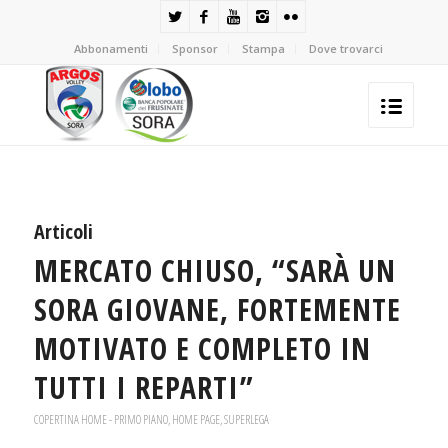
Abbonamenti
Sponsor
Stampa
Dove trovarci
Articoli
MERCATO CHIUSO, “SARÀ UN
SORA GIOVANE, FORTEMENTE
MOTIVATO E COMPLETO IN
TUTTI I REPARTI”
COPERTINA HOME - PRIMO PIANO
,
HOME PAGE
,
SUPERLEGA