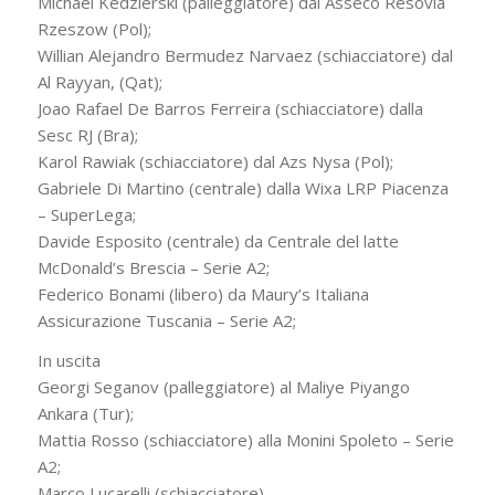
Michael Kedzierski (palleggiatore) dal Asseco Resovia
Rzeszow (Pol);
Willian Alejandro Bermudez Narvaez (schiacciatore) dal
Al Rayyan, (Qat);
Joao Rafael De Barros Ferreira (schiacciatore) dalla
Sesc RJ (Bra);
Karol Rawiak (schiacciatore) dal Azs Nysa (Pol);
Gabriele Di Martino (centrale) dalla Wixa LRP Piacenza
– SuperLega;
Davide Esposito (centrale) da Centrale del latte
McDonald’s Brescia – Serie A2;
Federico Bonami (libero) da Maury’s Italiana
Assicurazione Tuscania – Serie A2;
In uscita
Georgi Seganov (palleggiatore) al Maliye Piyango
Ankara (Tur);
Mattia Rosso (schiacciatore) alla Monini Spoleto – Serie
A2;
Marco Lucarelli (schiacciatore)