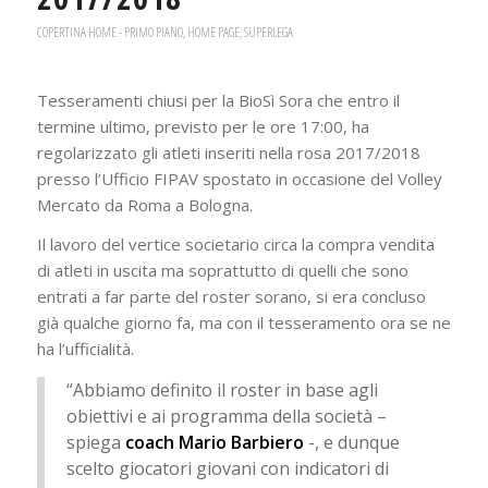
COPERTINA HOME - PRIMO PIANO
,
HOME PAGE
,
SUPERLEGA
Tesseramenti chiusi per la BioSì Sora che entro il
termine ultimo, previsto per le ore 17:00, ha
regolarizzato gli atleti inseriti nella rosa 2017/2018
presso l’Ufficio FIPAV spostato in occasione del Volley
Mercato da Roma a Bologna.
Il lavoro del vertice societario circa la compra vendita
di atleti in uscita ma soprattutto di quelli che sono
entrati a far parte del roster sorano, si era concluso
già qualche giorno fa, ma con il tesseramento ora se ne
ha l’ufficialità.
“Abbiamo definito il roster in base agli
obiettivi e ai programma della società –
spiega
coach Mario Barbiero
-, e dunque
scelto giocatori giovani con indicatori di