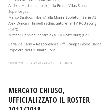
Andrea Mattei (centrale) alla Emma Villas Siena –
SuperLega;;
Marco Santucci (libero) alla Monini Spoleto – Serie A2;
Alex Duncan Thibault (schiacciatore) al TV Rotteburg
(Ger);
Mitchell Penning (centrale) al TV Rotteburg (Ger).
Carla De Caris – Responsabile Uff. Stampa Globo Banca
Popolare del Frusinate Sora
18 LUGLIO 2018
/
DA
CARLA DE CARIS – RESP.LE UFF. STAMPA
MERCATO CHIUSO,
UFFICIALIZZATO IL ROSTER
2017/2018