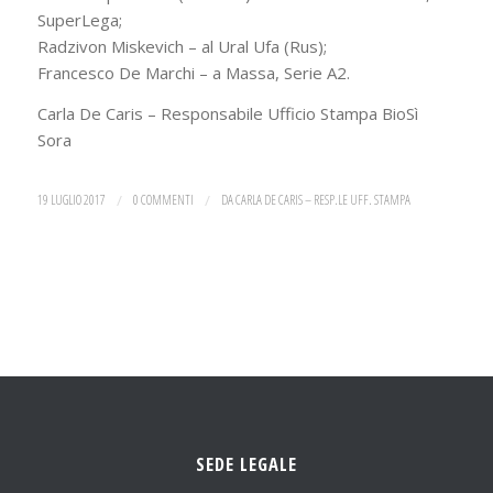
SuperLega;
Radzivon Miskevich – al Ural Ufa (Rus);
Francesco De Marchi – a Massa, Serie A2.
Carla De Caris – Responsabile Ufficio Stampa BioSì
Sora
19 LUGLIO 2017
/
0 COMMENTI
/
DA
CARLA DE CARIS – RESP.LE UFF. STAMPA
SEDE LEGALE