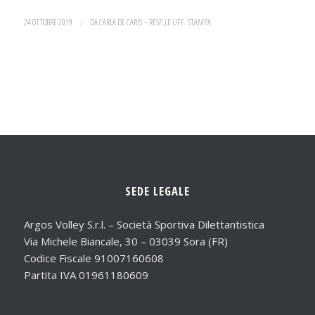
24 OTTOBRE 2019
/
DA
CARLA DE CARIS – RESP.LE UFF. STAMPA
SEDE LEGALE
Argos Volley S.r.l. – Società Sportiva Dilettantistica
Via Michele Biancale, 30 – 03039 Sora (FR)
Codice Fiscale 91007160608
Partita IVA 01961180609