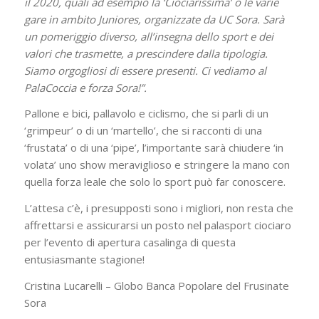
il 2020, quali ad esempio la ‘Ciociarissima’ o le varie
gare in ambito Juniores, organizzate da UC Sora. Sarà
un pomeriggio diverso, all’insegna dello sport e dei
valori che trasmette, a prescindere dalla tipologia.
Siamo orgogliosi di essere presenti. Ci vediamo al
PalaCoccia e forza Sora!”.
Pallone e bici, pallavolo e ciclismo, che si parli di un
‘grimpeur’ o di un ‘martello’, che si racconti di una
‘frustata’ o di una ‘pipe’, l’importante sarà chiudere ‘in
volata’ uno show meraviglioso e stringere la mano con
quella forza leale che solo lo sport può far conoscere.
L’attesa c’è, i presupposti sono i migliori, non resta che
affrettarsi e assicurarsi un posto nel palasport ciociaro
per l’evento di apertura casalinga di questa
entusiasmante stagione!
Cristina Lucarelli – Globo Banca Popolare del Frusinate
Sora