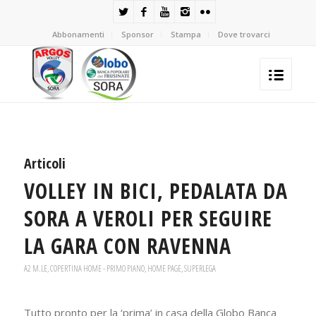
Abbonamenti
Sponsor
Stampa
Dove trovarci
Articoli
VOLLEY IN BICI, PEDALATA DA
SORA A VEROLI PER SEGUIRE
LA GARA CON RAVENNA
A2 M.LE
,
COPERTINA HOME - PRIMO PIANO
,
HOME PAGE
,
SUPERLEGA
Tutto pronto per la ‘prima’ in casa della Globo Banca