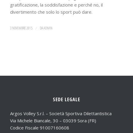
gratificazione, la soddisfazione e perché no, il
divertimento che solo lo sport può dare.
3 NOVEMBRE 2015
/
DA
ADMIN
SEDE LEGALE
Argos Volley S.r.l. – Società Sportiva Dilettantistica
Via Michele Biancale, 30 – 03039 Sora (FR)
Codice Fiscale 91007160608