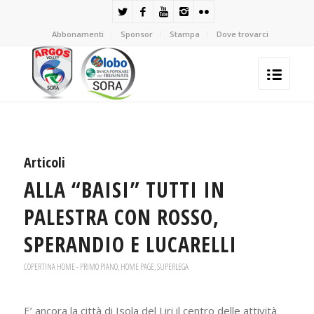
Abbonamenti
Sponsor
Stampa
Dove trovarci
Articoli
ALLA “BAISI” TUTTI IN
PALESTRA CON ROSSO,
SPERANDIO E LUCARELLI
COPERTINA HOME - PRIMO PIANO
,
HOME PAGE
,
SUPERLEGA
E’ ancora la città di Isola del Liri il centro delle attività