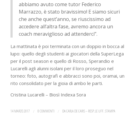
abbiamo avuto come tutor Federico
Marrazzo, è stato bravissimo! E siamo sicuri
che anche quest’anno, se riuscissimo ad
accedere all’altra fase, avremo ancora un
coach meraviglioso ad attenderci”.
La mattinata è poi terminata con un doppio in bocca al
lupo: quello degli studenti ai giocatori della SuperLega
per il post season e quello di Rosso, Sperandio e
Lucarelli agli alunni isolani per il loro proseguo nel
torneo: foto, autografi e abbracci sono poi, oramai, un
rito consolidato per la gioia di ambo le parti.
Cristina Lucarelli – Biosì Indexa Sora
14 MARZO 2017
/
0 COMMENTI
/
DA
CARLA DE CARIS – RESP.LE UFF. STAMPA